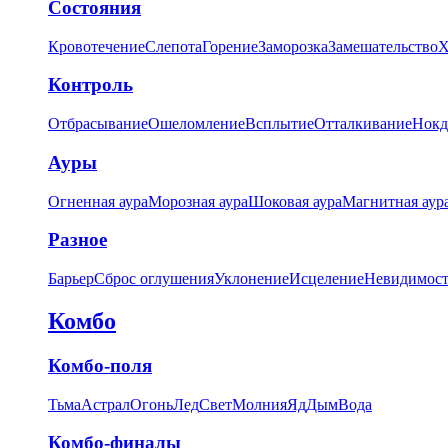
Состояния
Кровотечение
Слепота
Горение
Заморозка
Замешательство
Х
Контроль
Отбрасывание
Ошеломление
Всплытие
Отталкивание
Нокд
Ауры
Огненная аура
Морозная аура
Шоковая аура
Магнитная аур
Разное
Барьер
Сброс оглушения
Уклонение
Исцеление
Невидимост
Комбо
Комбо-поля
Тьма
Астрал
Огонь
Лед
Свет
Молния
Яд
Дым
Вода
Комбо-финалы