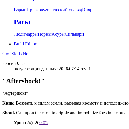
Взрыв
Прыжок
Физический снаряд
Вихрь
Расы
Люди
Чарры
Норны
Асуры
Сильвари
Build Editor
Gw2Skills.Net
версия
9.1.5
актуализация данных: 2026/07/14 rev. 1
"Aftershock!"
"Афтершок!"
Крик.
Воззвать к силам земли, вызывая хромоту и неподвижно
Shout.
Call upon the earth to cripple and immobilize foes in the area a
Урон (2x): 26
0.05