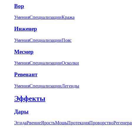
Вор
Умения
Специализации
Кража
Инженер
Умения
Специализации
Пояс
Месмер
Умения
Специализации
Осколки
Ревенант
Умения
Специализации
Легенды
Эффекты
Дары
Эгида
Рвение
Ярость
Мощь
Протекция
Проворство
Регенера