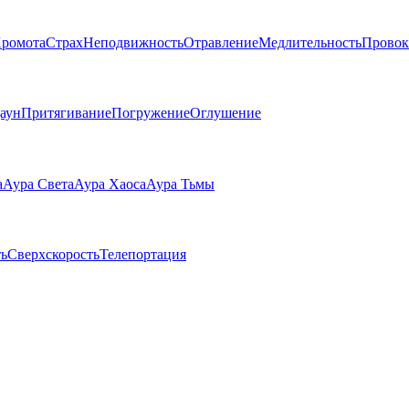
ромота
Страх
Неподвижность
Отравление
Медлительность
Провок
аун
Притягивание
Погружение
Оглушение
а
Аура Света
Аура Хаоса
Аура Тьмы
ь
Сверхскорость
Телепортация