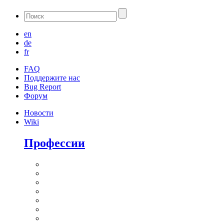
en
de
fr
FAQ
Поддержите нас
Bug Report
Форум
Новости
Wiki
Профессии