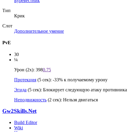
Буревестник
Тип
Крик
Слот
Дополнительное умение
PvE
30
¼
Урон (2x): 398
0.75
Протекция
(5 сек): -33% к получаемому урону
Эгида
(5 сек): Блокирует следующую атаку противника
Неподвижность
(2 сек): Нельзя двигаться
Gw2Skills.Net
Build Editor
Wiki