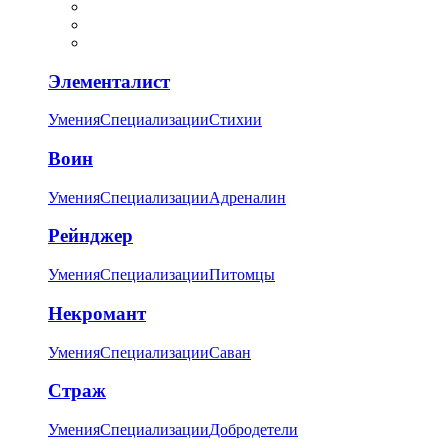
Элементалист
Умения
Специализации
Стихии
Воин
Умения
Специализации
Адреналин
Рейнджер
Умения
Специализации
Питомцы
Некромант
Умения
Специализации
Саван
Страж
Умения
Специализации
Добродетели