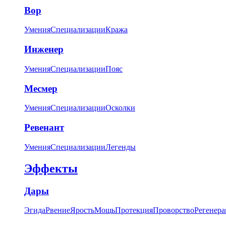
Вор
Умения
Специализации
Кража
Инженер
Умения
Специализации
Пояс
Месмер
Умения
Специализации
Осколки
Ревенант
Умения
Специализации
Легенды
Эффекты
Дары
Эгида
Рвение
Ярость
Мощь
Протекция
Проворство
Регенера