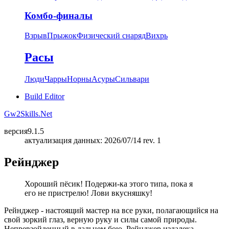
Комбо-финалы
Взрыв
Прыжок
Физический снаряд
Вихрь
Расы
Люди
Чарры
Норны
Асуры
Сильвари
Build Editor
Gw2Skills.Net
версия
9.1.5
актуализация данных: 2026/07/14 rev. 1
Рейнджер
Хороший пёсик! Подержи-ка этого типа, пока я
его не пристрелю! Лови вкусняшку!
Рейнджер - настоящий мастер на все руки, полагающийся на
свой зоркий глаз, верную руку и силы самой природы.
Непревзойденный в дальнем бою, Рейнджер издалека