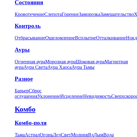
Состояния
Кровотечение
Слепота
Горение
Заморозка
Замешательство
Х
Контроль
Отбрасывание
Ошеломление
Всплытие
Отталкивание
Нокд
Ауры
Огненная аура
Морозная аура
Шоковая аура
Магнитная
аура
Аура Света
Аура Хаоса
Аура Тьмы
Разное
Барьер
Сброс
оглушения
Уклонение
Исцеление
Невидимость
Сверхскоро
Комбо
Комбо-поля
Тьма
Астрал
Огонь
Лед
Свет
Молния
Яд
Дым
Вода