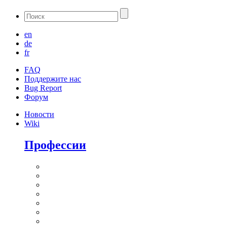
en
de
fr
FAQ
Поддержите нас
Bug Report
Форум
Новости
Wiki
Профессии