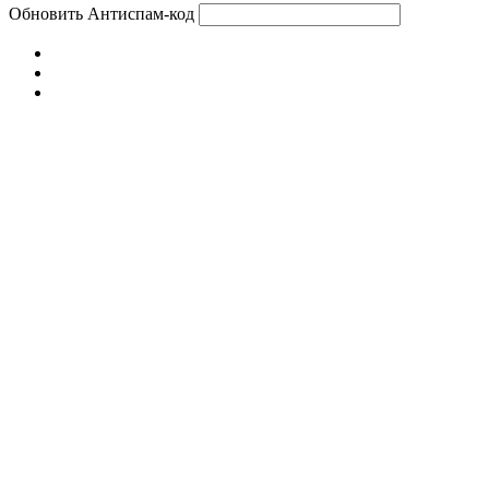
Обновить
Антиспам-код