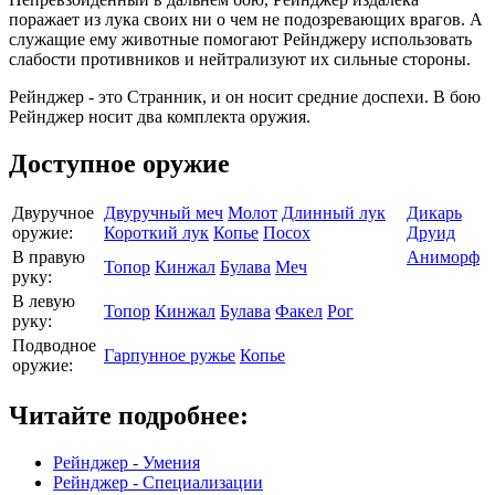
поражает из лука своих ни о чем не подозревающих врагов. А
служащие ему животные помогают Рейнджеру использовать
слабости противников и нейтрализуют их сильные стороны.
Рейнджер - это Странник, и он носит средние доспехи. В бою
Рейнджер носит два комплекта оружия.
Доступное оружие
Двуручное
Двуручный меч
Молот
Длинный лук
Дикарь
оружие:
Короткий лук
Копье
Посох
Друид
В правую
Аниморф
Топор
Кинжал
Булава
Меч
руку:
В левую
Топор
Кинжал
Булава
Факел
Рог
руку:
Подводное
Гарпунное ружье
Копье
оружие:
Читайте подробнее:
Рейнджер - Умения
Рейнджер - Специализации