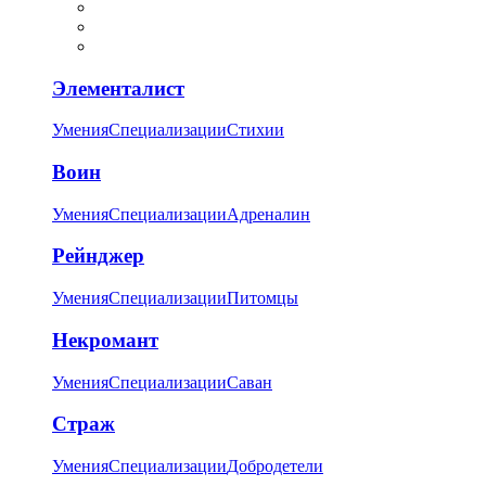
Элементалист
Умения
Специализации
Стихии
Воин
Умения
Специализации
Адреналин
Рейнджер
Умения
Специализации
Питомцы
Некромант
Умения
Специализации
Саван
Страж
Умения
Специализации
Добродетели