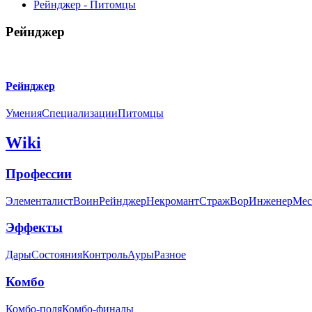
Рейнджер - Питомцы
Рейнджер
Рейнджер
Умения
Специализации
Питомцы
Wiki
Профессии
Элементалист
Воин
Рейнджер
Некромант
Страж
Вор
Инженер
Мес
Эффекты
Дары
Состояния
Контроль
Ауры
Разное
Комбо
Комбо-поля
Комбо-финалы