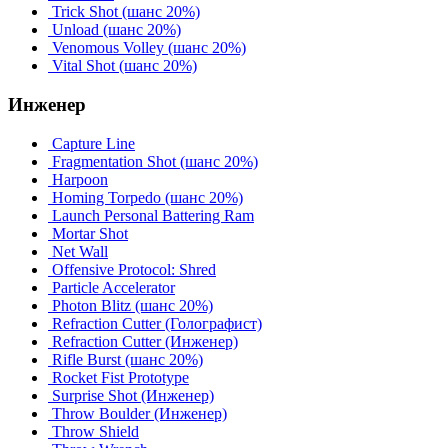
Trick Shot
(шанс 20%)
Unload
(шанс 20%)
Venomous Volley
(шанс 20%)
Vital Shot
(шанс 20%)
Инженер
Capture Line
Fragmentation Shot
(шанс 20%)
Harpoon
Homing Torpedo
(шанс 20%)
Launch Personal Battering Ram
Mortar Shot
Net Wall
Offensive Protocol: Shred
Particle Accelerator
Photon Blitz
(шанс 20%)
Refraction Cutter (Голографист)
Refraction Cutter (Инженер)
Rifle Burst
(шанс 20%)
Rocket Fist Prototype
Surprise Shot (Инженер)
Throw Boulder (Инженер)
Throw Shield