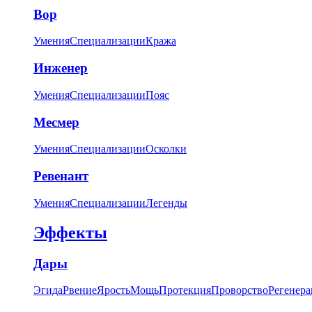
Вор
Умения
Специализации
Кража
Инженер
Умения
Специализации
Пояс
Месмер
Умения
Специализации
Осколки
Ревенант
Умения
Специализации
Легенды
Эффекты
Дары
Эгида
Рвение
Ярость
Мощь
Протекция
Проворство
Регенера