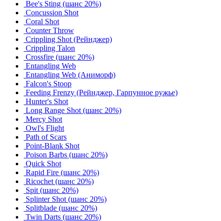
Bee's Sting
(шанс 20%)
Concussion Shot
Coral Shot
Counter Throw
Crippling Shot (Рейнджер)
Crippling Talon
Crossfire
(шанс 20%)
Entangling Web
Entangling Web (Аниморф)
Falcon's Stoop
Feeding Frenzy (Рейнджер, Гарпунное ружье)
Hunter's Shot
Long Range Shot
(шанс 20%)
Mercy Shot
Owl's Flight
Path of Scars
Point-Blank Shot
Poison Barbs
(шанс 20%)
Quick Shot
Rapid Fire
(шанс 20%)
Ricochet
(шанс 20%)
Spit
(шанс 20%)
Splinter Shot
(шанс 20%)
Splitblade
(шанс 20%)
Twin Darts
(шанс 20%)