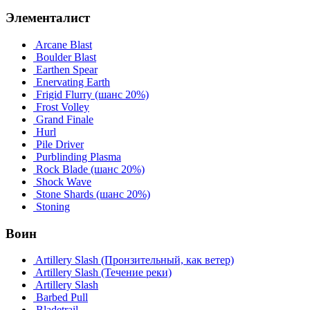
Элементалист
Arcane Blast
Boulder Blast
Earthen Spear
Enervating Earth
Frigid Flurry
(шанс 20%)
Frost Volley
Grand Finale
Hurl
Pile Driver
Purblinding Plasma
Rock Blade
(шанс 20%)
Shock Wave
Stone Shards
(шанс 20%)
Stoning
Воин
Artillery Slash (Пронзительный, как ветер)
Artillery Slash (Течение реки)
Artillery Slash
Barbed Pull
Bladetrail