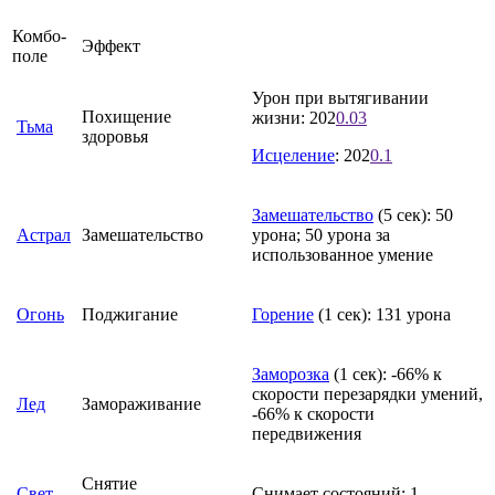
Комбо-
Эффект
поле
Урон при вытягивании
Похищение
жизни: 202
0.03
Тьма
здоровья
Исцеление
: 202
0.1
Замешательство
(5 сек): 50
Астрал
Замешательство
урона; 50 урона за
использованное умение
Огонь
Поджигание
Горение
(1 сек): 131 урона
Заморозка
(1 сек): -66% к
скорости перезарядки умений,
Лед
Замораживание
-66% к скорости
передвижения
Снятие
Свет
Снимает состояний: 1