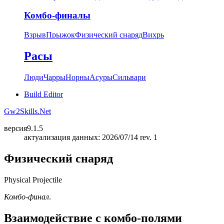
Комбо-финалы
Взрыв
Прыжок
Физический снаряд
Вихрь
Расы
Люди
Чарры
Норны
Асуры
Сильвари
Build Editor
Gw2Skills.Net
версия
9.1.5
актуализация данных: 2026/07/14 rev. 1
Физический снаряд
Physical Projectile
Комбо-финал
.
Взаимодействие с комбо-полями