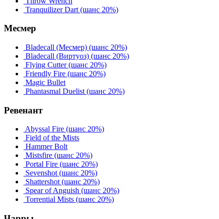
Throw Wrench
Tranquilizer Dart
(шанс 20%)
Месмер
Bladecall (Месмер)
(шанс 20%)
Bladecall (Виртуоз)
(шанс 20%)
Flying Cutter
(шанс 20%)
Friendly Fire
(шанс 20%)
Magic Bullet
Phantasmal Duelist
(шанс 20%)
Ревенант
Abyssal Fire
(шанс 20%)
Field of the Mists
Hammer Bolt
Mistsfire
(шанс 20%)
Portal Fire
(шанс 20%)
Sevenshot
(шанс 20%)
Shattershot
(шанс 20%)
Spear of Anguish
(шанс 20%)
Torrential Mists
(шанс 20%)
Чарры