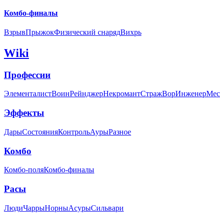
Комбо-финалы
Взрыв
Прыжок
Физический снаряд
Вихрь
Wiki
Профессии
Элементалист
Воин
Рейнджер
Некромант
Страж
Вор
Инженер
Мес
Эффекты
Дары
Состояния
Контроль
Ауры
Разное
Комбо
Комбо-поля
Комбо-финалы
Расы
Люди
Чарры
Норны
Асуры
Сильвари