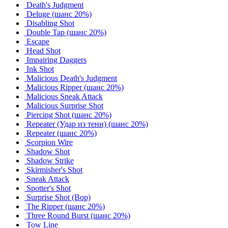
Death's Judgment
Deluge
(шанс 20%)
Disabling Shot
Double Tap
(шанс 20%)
Escape
Head Shot
Impairing Daggers
Ink Shot
Malicious Death's Judgment
Malicious Ripper
(шанс 20%)
Malicious Sneak Attack
Malicious Surprise Shot
Piercing Shot
(шанс 20%)
Repeater (Удар из тени)
(шанс 20%)
Repeater
(шанс 20%)
Scorpion Wire
Shadow Shot
Shadow Strike
Skirmisher's Shot
Sneak Attack
Spotter's Shot
Surprise Shot (Вор)
The Ripper
(шанс 20%)
Three Round Burst
(шанс 20%)
Tow Line