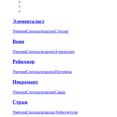
Элементалист
Умения
Специализации
Стихии
Воин
Умения
Специализации
Адреналин
Рейнджер
Умения
Специализации
Питомцы
Некромант
Умения
Специализации
Саван
Страж
Умения
Специализации
Добродетели