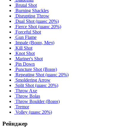
Brutal Shot
Burning Shackles
Disrupting Throw
Dual Shot
(шанс 20%)
Fierce Shot
(шанс 20%)
Forceful Shot
Gun Flame
Impale (Воин, Меч)
Kill Shot
Knot Shot
Mariner's Shot
Pin Down
Puncture Shot (Воин)
Repeating Shot
(шанс 20%)
Smoldering Arrow
Split Shot
(шанс 20%)
Throw Axe
Throw Bolas
Throw Boulder (Воин)
Tremor
Volley
(шанс 20%)
Рейнджер