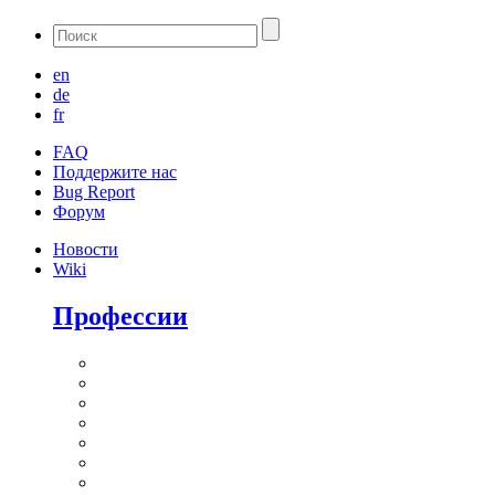
en
de
fr
FAQ
Поддержите нас
Bug Report
Форум
Новости
Wiki
Профессии