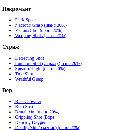
Некромант
Dark Spear
Necrotic Grasp
(шанс 20%)
Vicious Shot
(шанс 20%)
Weeping Shots
(шанс 20%)
Страж
Deflecting Shot
Puncture Shot (Страж)
(шанс 20%)
Spear of Light
(шанс 20%)
True Shot
Wrathful Grasp
Вор
Black Powder
Bola Shot
Brutal Aim
(шанс 20%)
Crippling Shot (Вор)
Dancing Dagger
Deadly Aim (Умение)
(шанс 20%)