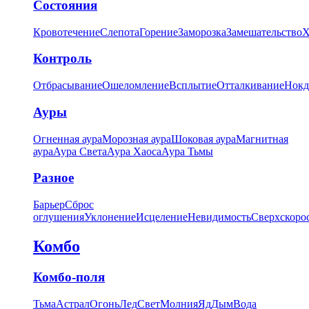
Состояния
Кровотечение
Слепота
Горение
Заморозка
Замешательство
Х
Контроль
Отбрасывание
Ошеломление
Всплытие
Отталкивание
Нокд
Ауры
Огненная аура
Морозная аура
Шоковая аура
Магнитная
аура
Аура Света
Аура Хаоса
Аура Тьмы
Разное
Барьер
Сброс
оглушения
Уклонение
Исцеление
Невидимость
Сверхскоро
Комбо
Комбо-поля
Тьма
Астрал
Огонь
Лед
Свет
Молния
Яд
Дым
Вода