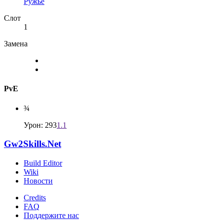
Ружье
Слот
1
Замена
PvE
¾
Урон: 293
1.1
Gw2Skills.Net
Build Editor
Wiki
Новости
Credits
FAQ
Поддержите нас