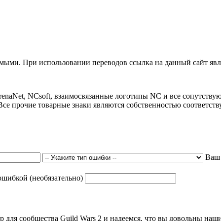
ыми. При использовании переводов ссылка на данный сайт явля
 ArenaNet, NCsoft, взаимосвязанные логотипы NC и все сопутст
Все прочие товарные знаки являются собственностью соответст
Ваш
ошибкой (необязательно)
р для сообщества Guild Wars 2 и надеемся, что вы довольны на