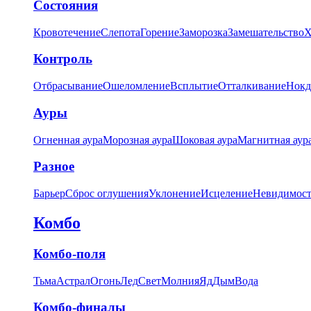
Состояния
Кровотечение
Слепота
Горение
Заморозка
Замешательство
Х
Контроль
Отбрасывание
Ошеломление
Всплытие
Отталкивание
Нокд
Ауры
Огненная аура
Морозная аура
Шоковая аура
Магнитная аур
Разное
Барьер
Сброс оглушения
Уклонение
Исцеление
Невидимост
Комбо
Комбо-поля
Тьма
Астрал
Огонь
Лед
Свет
Молния
Яд
Дым
Вода
Комбо-финалы