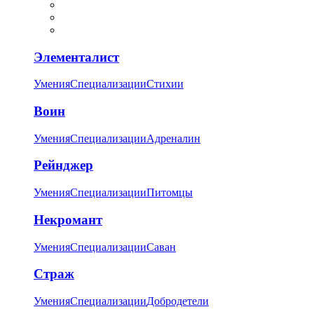
Элементалист
Умения
Специализации
Стихии
Воин
Умения
Специализации
Адреналин
Рейнджер
Умения
Специализации
Питомцы
Некромант
Умения
Специализации
Саван
Страж
Умения
Специализации
Добродетели