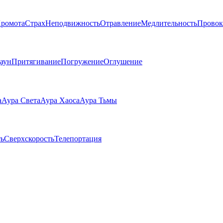
ромота
Страх
Неподвижность
Отравление
Медлительность
Провок
аун
Притягивание
Погружение
Оглушение
а
Аура Света
Аура Хаоса
Аура Тьмы
ь
Сверхскорость
Телепортация