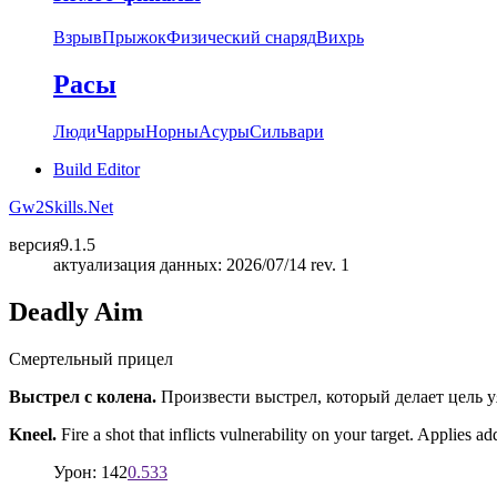
Взрыв
Прыжок
Физический снаряд
Вихрь
Расы
Люди
Чарры
Норны
Асуры
Сильвари
Build Editor
Gw2Skills.Net
версия
9.1.5
актуализация данных: 2026/07/14 rev. 1
Deadly Aim
Смертельный прицел
Выстрел с колена.
Произвести выстрел, который делает цель 
Kneel.
Fire a shot that inflicts vulnerability on your target. Applies a
Урон: 142
0.533