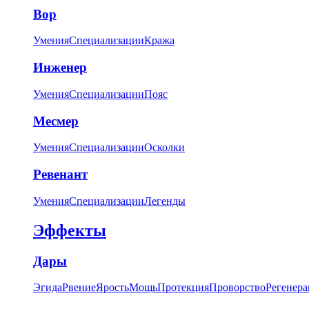
Вор
Умения
Специализации
Кража
Инженер
Умения
Специализации
Пояс
Месмер
Умения
Специализации
Осколки
Ревенант
Умения
Специализации
Легенды
Эффекты
Дары
Эгида
Рвение
Ярость
Мощь
Протекция
Проворство
Регенера