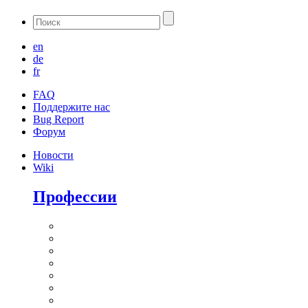
en
de
fr
FAQ
Поддержите нас
Bug Report
Форум
Новости
Wiki
Профессии