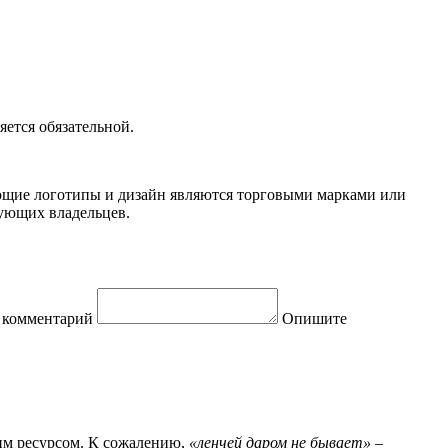
ется обязательной.
вующие логотипы и дизайн являются торговыми марками или
вующих владельцев.
 комментарий
Опишите
шим ресурсом. К сожалению,
«ленчей даром не бывает»
–