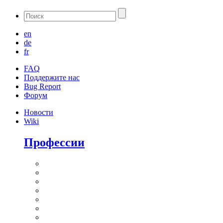
en
de
fr
FAQ
Поддержите нас
Bug Report
Форум
Новости
Wiki
Профессии