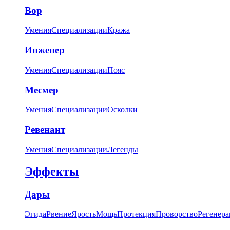
Вор
Умения
Специализации
Кража
Инженер
Умения
Специализации
Пояс
Месмер
Умения
Специализации
Осколки
Ревенант
Умения
Специализации
Легенды
Эффекты
Дары
Эгида
Рвение
Ярость
Мощь
Протекция
Проворство
Регенера