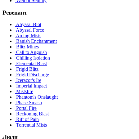
Well of Senility
Ревенант
Abyssal Blot
Abyssal Force
Arcing Mists
Banish Enchantment
Blitz Mines
Call to Anguish
Chilling Isolation
Elemental Blast
Frigid Blitz
Frigid Discharge
Icerazor's Ire
Imperial Impact
Mistsfire
Phantom's Onslaught
Phase Smash
Portal Fire
Reckoning Blast
Rift of Pain
Torrential Mists
Люди