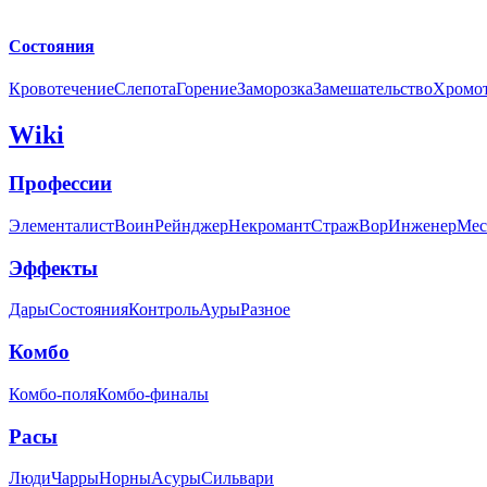
Состояния
Кровотечение
Слепота
Горение
Заморозка
Замешательство
Хромо
Wiki
Профессии
Элементалист
Воин
Рейнджер
Некромант
Страж
Вор
Инженер
Мес
Эффекты
Дары
Состояния
Контроль
Ауры
Разное
Комбо
Комбо-поля
Комбо-финалы
Расы
Люди
Чарры
Норны
Асуры
Сильвари