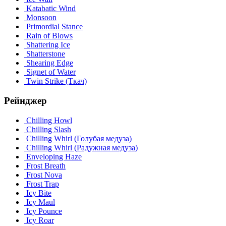
Katabatic Wind
Monsoon
Primordial Stance
Rain of Blows
Shattering Ice
Shatterstone
Shearing Edge
Signet of Water
Twin Strike (Ткач)
Рейнджер
Chilling Howl
Chilling Slash
Chilling Whirl (Голубая медуза)
Chilling Whirl (Радужная медуза)
Enveloping Haze
Frost Breath
Frost Nova
Frost Trap
Icy Bite
Icy Maul
Icy Pounce
Icy Roar