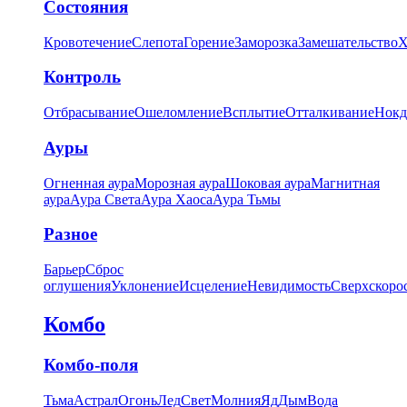
Состояния
Кровотечение
Слепота
Горение
Заморозка
Замешательство
Х
Контроль
Отбрасывание
Ошеломление
Всплытие
Отталкивание
Нокд
Ауры
Огненная аура
Морозная аура
Шоковая аура
Магнитная
аура
Аура Света
Аура Хаоса
Аура Тьмы
Разное
Барьер
Сброс
оглушения
Уклонение
Исцеление
Невидимость
Сверхскоро
Комбо
Комбо-поля
Тьма
Астрал
Огонь
Лед
Свет
Молния
Яд
Дым
Вода