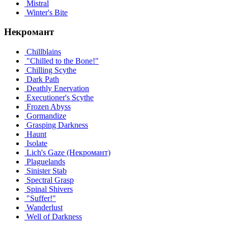
Mistral
Winter's Bite
Некромант
Chillblains
"Chilled to the Bone!"
Chilling Scythe
Dark Path
Deathly Enervation
Executioner's Scythe
Frozen Abyss
Gormandize
Grasping Darkness
Haunt
Isolate
Lich's Gaze (Некромант)
Plaguelands
Sinister Stab
Spectral Grasp
Spinal Shivers
"Suffer!"
Wanderlust
Well of Darkness