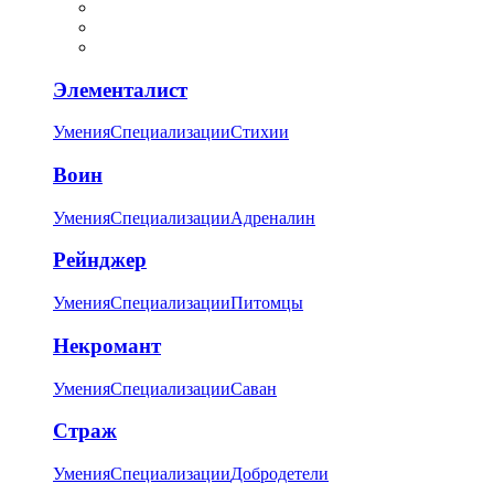
Элементалист
Умения
Специализации
Стихии
Воин
Умения
Специализации
Адреналин
Рейнджер
Умения
Специализации
Питомцы
Некромант
Умения
Специализации
Саван
Страж
Умения
Специализации
Добродетели