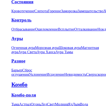
Состояния
Кровотечение
Слепота
Горение
Заморозка
Замешательство
Х
Контроль
Отбрасывание
Ошеломление
Всплытие
Отталкивание
Нокд
Ауры
Огненная аура
Морозная аура
Шоковая аура
Магнитная
аура
Аура Света
Аура Хаоса
Аура Тьмы
Разное
Барьер
Сброс
оглушения
Уклонение
Исцеление
Невидимость
Сверхскоро
Комбо
Комбо-поля
Тьма
Астрал
Огонь
Лед
Свет
Молния
Яд
Дым
Вода