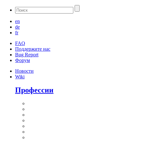
en
de
fr
FAQ
Поддержите нас
Bug Report
Форум
Новости
Wiki
Профессии