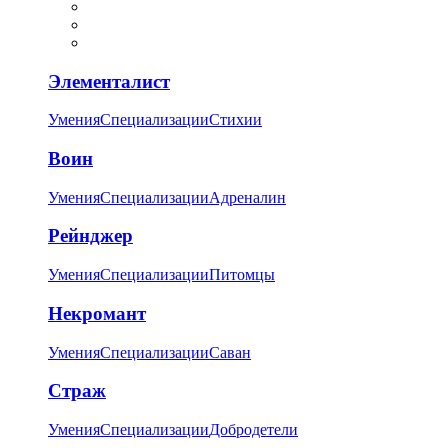
Элементалист
Умения
Специализации
Стихии
Воин
Умения
Специализации
Адреналин
Рейнджер
Умения
Специализации
Питомцы
Некромант
Умения
Специализации
Саван
Страж
Умения
Специализации
Добродетели