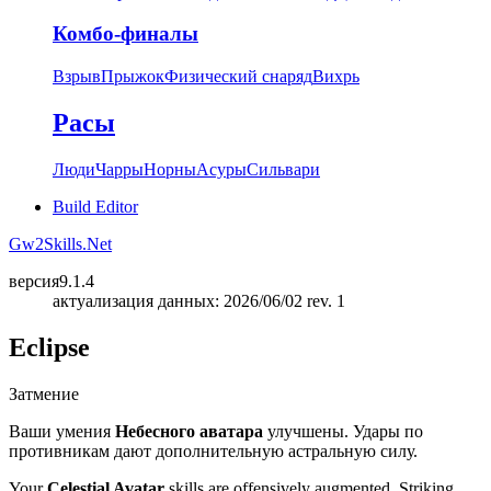
Комбо-финалы
Взрыв
Прыжок
Физический снаряд
Вихрь
Расы
Люди
Чарры
Норны
Асуры
Сильвари
Build Editor
Gw2Skills.Net
версия
9.1.4
актуализация данных: 2026/06/02 rev. 1
Eclipse
Затмение
Ваши умения
Небесного аватара
улучшены. Удары по
противникам дают дополнительную астральную силу.
Your
Celestial Avatar
skills are offensively augmented. Striking