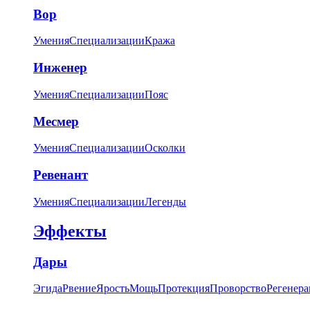
Вор
Умения
Специализации
Кража
Инженер
Умения
Специализации
Пояс
Месмер
Умения
Специализации
Осколки
Ревенант
Умения
Специализации
Легенды
Эффекты
Дары
Эгида
Рвение
Ярость
Мощь
Протекция
Проворство
Регенера