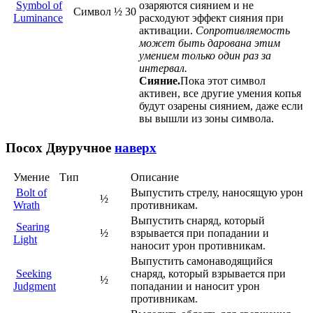
Symbol of
озаряются сиянием и не
Символ
½
30
Luminance
расходуют эффект сияния при
активации.
Сопротивляемость
может быть дарована этим
умением только один раз за
интервал.
Сияние.
Пока этот символ
активен, все другие умения копья
будут озарены сиянием, даже если
вы вышли из зоны символа.
Посох
Двуручное
наверх
Умение
Тип
Описание
Bolt of
Выпустить стрелу, наносящую урон
½
Wrath
противникам.
Выпустить снаряд, который
Searing
½
взрывается при попадании и
Light
наносит урон противникам.
Выпустить самонаводящийся
Seeking
снаряд, который взрывается при
½
Judgment
попадании и наносит урон
противникам.