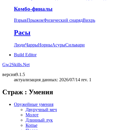
Комбо-финалы
Взрыв
Прыжок
Физический снаряд
Вихрь
Расы
Люди
Чарры
Норны
Асуры
Сильвари
Build Editor
Gw2Skills.Net
версия
9.1.5
актуализация данных: 2026/07/14 rev. 1
Страж : Умения
Оружейные умения
Двуручный меч
Молот
Длинный лук
Копье