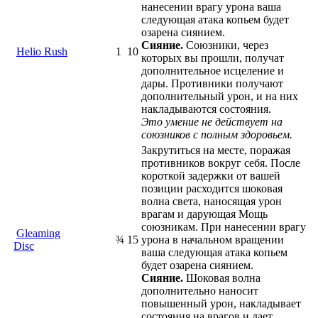
нанесении врагу урона ваша
следующая атака копьем будет
озарена сиянием.
Сияние.
Союзники, через
Helio Rush
1
10
которых вы прошли, получат
дополнительное исцеление и
дары. Противники получают
дополнительный урон, и на них
накладываются состояния.
Это умение не действует на
союзников с полным здоровьем.
Закрутиться на месте, поражая
противников вокруг себя. После
короткой задержки от вашей
позиции расходится шоковая
волна света, наносящая урон
врагам и дарующая Мощь
союзникам. При нанесении врагу
Gleaming
¾
15
урона в начальном вращении
Disc
ваша следующая атака копьем
будет озарена сиянием.
Сияние.
Шоковая волна
дополнительно наносит
повышенный урон, накладывает
состояния на врагов и дает