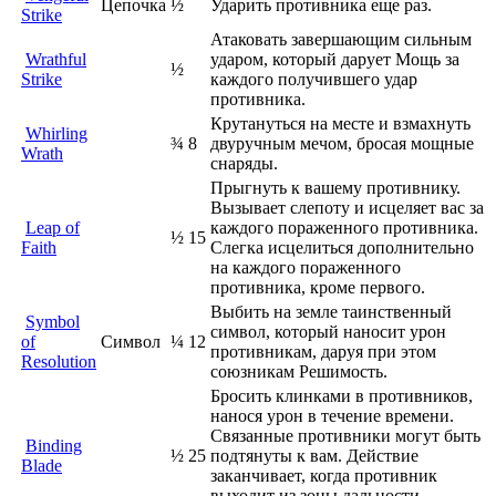
Цепочка
½
Ударить противника еще раз.
Strike
Атаковать завершающим сильным
Wrathful
ударом, который дарует Мощь за
½
Strike
каждого получившего удар
противника.
Крутануться на месте и взмахнуть
Whirling
¾
8
двуручным мечом, бросая мощные
Wrath
снаряды.
Прыгнуть к вашему противнику.
Вызывает слепоту и исцеляет вас за
Leap of
каждого пораженного противника.
½
15
Faith
Слегка исцелиться дополнительно
на каждого пораженного
противника, кроме первого.
Выбить на земле таинственный
Symbol
символ, который наносит урон
of
Символ
¼
12
противникам, даруя при этом
Resolution
союзникам Решимость.
Бросить клинками в противников,
нанося урон в течение времени.
Связанные противники могут быть
Binding
½
25
подтянуты к вам. Действие
Blade
заканчивает, когда противник
выходит из зоны дальности