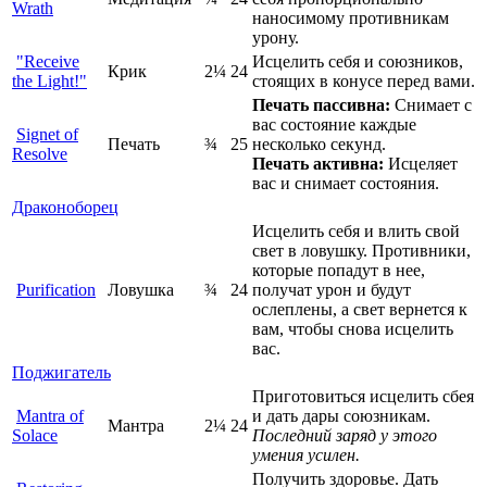
Wrath
наносимому противникам
урону.
"Receive
Исцелить себя и союзников,
Крик
2¼
24
the Light!"
стоящих в конусе перед вами.
Печать пассивна:
Снимает с
вас состояние каждые
Signet of
Печать
¾
25
несколько секунд.
Resolve
Печать активна:
Исцеляет
вас и снимает состояния.
Драконоборец
Исцелить себя и влить свой
свет в ловушку. Противники,
которые попадут в нее,
Purification
Ловушка
¾
24
получат урон и будут
ослеплены, а свет вернется к
вам, чтобы снова исцелить
вас.
Поджигатель
Приготовиться исцелить сбея
Mantra of
и дать дары союзникам.
Мантра
2¼
24
Solace
Последний заряд у этого
умения усилен.
Получить здоровье. Дать