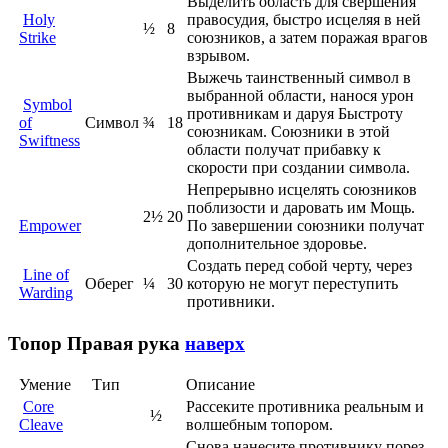
Выделить область для свершения
Holy
правосудия, быстро исцеляя в ней
½
8
Strike
союзников, а затем поражая врагов
взрывом.
Выжечь таинственный символ в
выбранной области, нанося урон
Symbol
противникам и даруя Быстроту
of
Символ
¾
18
союзникам. Союзники в этой
Swiftness
области получат прибавку к
скорости при создании символа.
Непрерывно исцелять союзников
поблизости и даровать им Мощь.
2½
20
Empower
По завершении союзники получат
дополнительное здоровье.
Создать перед собой черту, через
Line of
Оберег
¼
30
которую не могут переступить
Warding
противники.
Топор
Правая рука
наверх
Умение
Тип
Описание
Core
Рассеките противника реальным и
½
Cleave
волшебным топором.
Снова нанесите противнику порез,