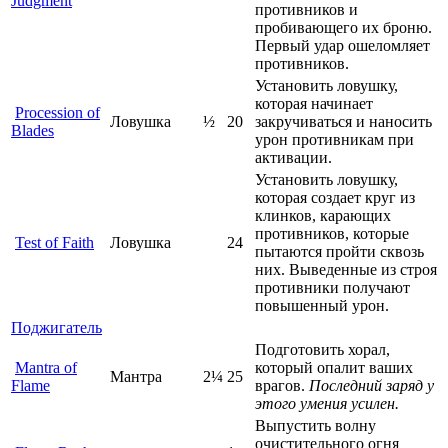
Judgment
противников и
пробивающего их броню.
Первый удар ошеломляет
противников.
Установить ловушку,
которая начинает
Procession of
Ловушка
½
20
закручиваться и наносить
Blades
урон противникам при
активации.
Установить ловушку,
которая создает круг из
клинков, карающих
противников, которые
Test of Faith
Ловушка
24
пытаются пройти сквозь
них. Выведенные из строя
противники получают
повышенный урон.
Поджигатель
Подготовить хорал,
Mantra of
который опалит ваших
Мантра
2¼
25
Flame
врагов.
Последний заряд у
этого умения усилен.
Выпустить волну
очистительного огня