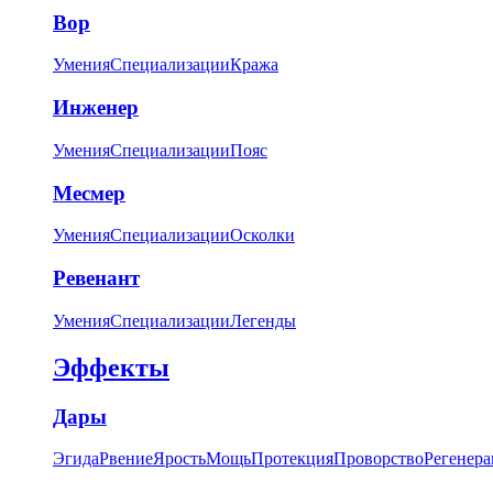
Вор
Умения
Специализации
Кража
Инженер
Умения
Специализации
Пояс
Месмер
Умения
Специализации
Осколки
Ревенант
Умения
Специализации
Легенды
Эффекты
Дары
Эгида
Рвение
Ярость
Мощь
Протекция
Проворство
Регенера