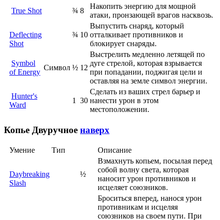
Накопить энергию для мощной
True Shot
¾
8
атаки, пронзающей врагов насквозь.
Выпустить снаряд, который
Deflecting
¾
10
отталкивает противников и
Shot
блокирует снаряды.
Выстрелить медленно летящей по
Symbol
дуге стрелой, которая взрывается
Символ
½
12
of Energy
при попадании, поджигая цели и
оставляя на земле символ энергии.
Сделать из ваших стрел барьер и
Hunter's
1
30
нанести урон в этом
Ward
местоположении.
Копье
Двуручное
наверх
Умение
Тип
Описание
Взмахнуть копьем, посылая перед
собой волну света, которая
Daybreaking
½
наносит урон противников и
Slash
исцеляет союзников.
Броситься вперед, нанося урон
противникам и исцеляя
союзников на своем пути. При