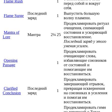
Flame Rush
1
перед собой и вокруг
себя.
Последний
Выпустить большую
Flame Surge
1
заряд
волну пламени.
Продекламировать ритуал
очищения, снимающий
Mantra of
состояния и ускоряющий
Мантра
2¼
25
Lore
восстановление.
Последний заряд у этого
умения усилен.
Продекламировать
очищающие слова,
Opening
избавляющие союзников
1
Passage
от состояний и
помогающие им
восстановиться.
Продекламировать
завершающий отрывок,
Clarified
Последний
превращая осквернения
1
Conclusion
заряд
на союзниках в усиления
и помогая им
восстановиться.
Продекламировать гимн
из летописей о Турае,