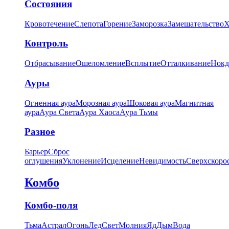
Состояния
Кровотечение
Слепота
Горение
Заморозка
Замешательство
Х
Контроль
Отбрасывание
Ошеломление
Всплытие
Отталкивание
Нокд
Ауры
Огненная аура
Морозная аура
Шоковая аура
Магнитная
аура
Аура Света
Аура Хаоса
Аура Тьмы
Разное
Барьер
Сброс
оглушения
Уклонение
Исцеление
Невидимость
Сверхскоро
Комбо
Комбо-поля
Тьма
Астрал
Огонь
Лед
Свет
Молния
Яд
Дым
Вода