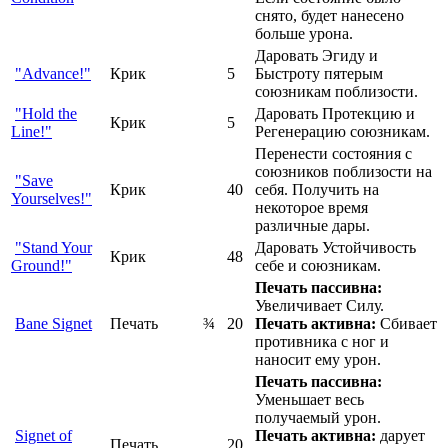
снято, будет нанесено
больше урона.
Даровать Эгиду и
"Advance!"
Крик
5
Быстроту пятерым
союзникам поблизости.
"Hold the
Даровать Протекцию и
Крик
5
Line!"
Регенерацию союзникам.
Перенести состояния с
союзников поблизости на
"Save
Крик
40
себя. Получить на
Yourselves!"
некоторое время
различные дары.
"Stand Your
Даровать Устойчивость
Крик
48
Ground!"
себе и союзникам.
Печать пассивна:
Увеличивает Силу.
Bane Signet
Печать
¾
20
Печать активна:
Сбивает
противника с ног и
наносит ему урон.
Печать пассивна:
Уменьшает весь
получаемый урон.
Signet of
Печать активна:
дарует
Печать
20