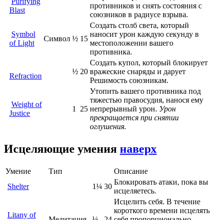
Purifying
противников и снять состояния с
Blast
союзников в радиусе взрыва.
Создать столб света, который
Symbol
наносит урон каждую секунду в
Символ
½
15
of Light
местоположении вашего
противника.
Создать купол, который блокирует
½
20
вражеские снаряды и дарует
Refraction
Решимость союзникам.
Утопить вашего противника под
тяжестью правосудия, нанося ему
Weight of
1
25
непрерывный урон.
Урон
Justice
прекращается при снятии
оглушения.
Исцеляющие умения
наверх
Умение
Тип
Описание
Блокировать атаки, пока вы
Shelter
1¼
30
исцеляетесь.
Исцелить себя. В течение
короткого времени исцелять
Litany of
Медитация
¼
24
себя пропорционально