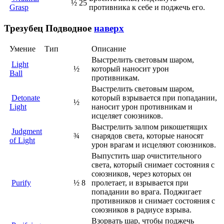
½
25
Grasp
противника к себе и поджечь его.
Трезубец
Подводное
наверх
Умение
Тип
Описание
Выстрелить световым шаром,
Light
½
который наносит урон
Ball
противникам.
Выстрелить световым шаром,
Detonate
который взрывается при попадании,
½
Light
наносит урон противникам и
исцеляет союзников.
Выстрелить залпом рикошетящих
Judgment
¾
снарядов света, которые наносят
of Light
урон врагам и исцеляют союзников.
Выпустить шар очистительного
света, который снимает состояния с
союзников, через которых он
Purify
½
8
пролетает, и взрывается при
попадании во врага. Поджигает
противников и снимает состояния с
союзников в радиусе взрыва.
Взорвать шар, чтобы поджечь