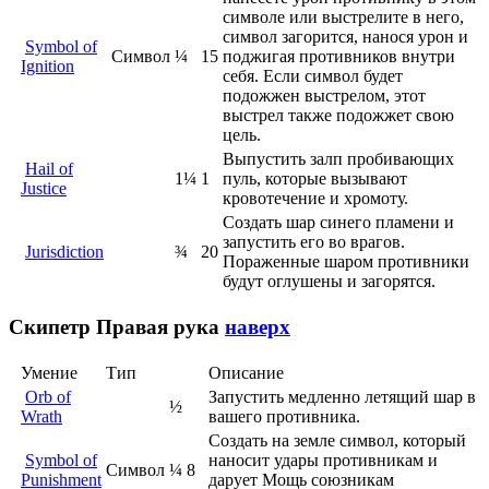
символе или выстрелите в него,
символ загорится, нанося урон и
Symbol of
Символ
¼
15
поджигая противников внутри
Ignition
себя. Если символ будет
подожжен выстрелом, этот
выстрел также подожжет свою
цель.
Выпустить залп пробивающих
Hail of
1¼
1
пуль, которые вызывают
Justice
кровотечение и хромоту.
Создать шар синего пламени и
запустить его во врагов.
Jurisdiction
¾
20
Пораженные шаром противники
будут оглушены и загорятся.
Скипетр
Правая рука
наверх
Умение
Тип
Описание
Orb of
Запустить медленно летящий шар в
½
Wrath
вашего противника.
Создать на земле символ, который
Symbol of
наносит удары противникам и
Символ
¼
8
Punishment
дарует Мощь союзникам