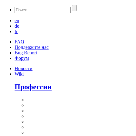
en
de
fr
FAQ
Поддержите нас
Bug Report
Форум
Новости
Wiki
Профессии