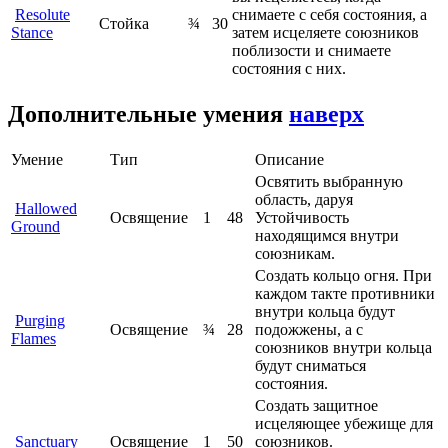
Resolute
снимаете с себя состояния, а
Стойка
¾
30
Stance
затем исцеляете союзников
поблизости и снимаете
состояния с них.
Дополнительные умения
наверх
Умение
Тип
Описание
Освятить выбранную
область, даруя
Hallowed
Освящение
1
48
Устойчивость
Ground
находящимся внутри
союзникам.
Создать кольцо огня. При
каждом такте противники
внутри кольца будут
Purging
Освящение
¾
28
подожжены, а с
Flames
союзников внутри кольца
будут сниматься
состояния.
Создать защитное
исцеляющее убежище для
Sanctuary
Освящение
1
50
союзников.