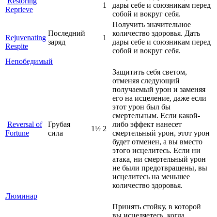
Restoring
1
дары себе и союзникам перед
Reprieve
собой и вокруг себя.
Получить значительное
Последний
количество здоровья. Дать
Rejuvenating
1
заряд
дары себе и союзникам перед
Respite
собой и вокруг себя.
Непобедимый
Защитить себя светом,
отменяя следующий
получаемый урон и заменяя
его на исцеление, даже если
этот урон был бы
смертельным. Если какой-
Reversal of
Грубая
либо эффект нанесет
1½
2
Fortune
сила
смертельный урон, этот урон
будет отменен, а вы вместо
этого исцелитесь. Если ни
атака, ни смертельный урон
не были предотвращены, вы
исцелитесь на меньшее
количество здоровья.
Люминар
Принять стойку, в которой
вы исцеляетесь, когда