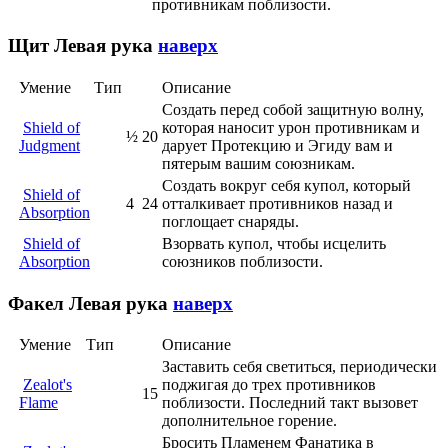
противникам поблизости.
Щит
Левая рука
наверх
Умение
Тип
Описание
Создать перед собой защитную волну,
Shield of
которая наносит урон противникам и
½
20
Judgment
дарует Протекцию и Эгиду вам и
пятерым вашим союзникам.
Создать вокруг себя купол, который
Shield of
4
24
отталкивает противников назад и
Absorption
поглощает снаряды.
Shield of
Взорвать купол, чтобы исцелить
Absorption
союзников поблизости.
Факел
Левая рука
наверх
Умение
Тип
Описание
Заставить себя светиться, периодически
Zealot's
поджигая до трех противников
15
Flame
поблизости. Последний такт вызовет
дополнительное горение.
Бросить Пламенем Фанатика в