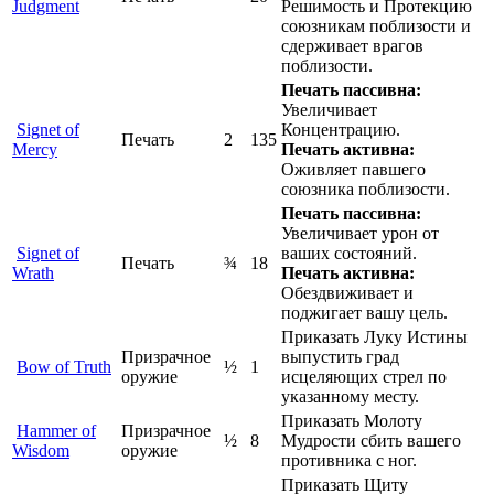
Judgment
Решимость и Протекцию
союзникам поблизости и
сдерживает врагов
поблизости.
Печать пассивна:
Увеличивает
Signet of
Концентрацию.
Печать
2
135
Mercy
Печать активна:
Оживляет павшего
союзника поблизости.
Печать пассивна:
Увеличивает урон от
Signet of
ваших состояний.
Печать
¾
18
Wrath
Печать активна:
Обездвиживает и
поджигает вашу цель.
Приказать Луку Истины
Призрачное
выпустить град
Bow of Truth
½
1
оружие
исцеляющих стрел по
указанному месту.
Приказать Молоту
Hammer of
Призрачное
½
8
Мудрости сбить вашего
Wisdom
оружие
противника с ног.
Приказать Щиту