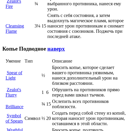
Zealot's
¾
выбранного противника, нанеся ему
Fire
урон.
Снять с себя состояния, а затем
выдохнуть магическое пламя, которое
Cleansing
3¼
15
наносит урон противникам и снимает
Flame
состояния с союзников. Поджечь при
последней атаке.
Копье
Подводное
наверх
Умение
Тип
Описание
Бросить копье, которое сделает
Spear of
вашего противника уязвимым,
½
Light
нанеся дополнительный урон на
близком расстоянии.
Zealot's
Обрушить на противников прямо
1
6
Flurry
перед вами шквал тычков.
Ослепить всех противников
¾
15
Brilliance
поблизости.
Создать перед собой стену из копий,
Symbol
Символ
½
20
которая наносит урон противникам,
of Spears
оставшимся в этой области.
Wrathful
Бросить копье, подтянуть