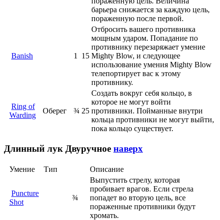
пораженную цель. Величина
барьера снижается за каждую цель,
пораженную после первой.
Отбросить вашего противника
мощным ударом. Попадание по
противнику перезаряжает умение
Banish
1
15
Mighty Blow, и следующее
использование умения Mighty Blow
телепортирует вас к этому
противнику.
Создать вокруг себя кольцо, в
которое не могут войти
Ring of
Оберег
¾
25
противники. Пойманные внутри
Warding
кольца противники не могут выйти,
пока кольцо существует.
Длинный лук
Двуручное
наверх
Умение
Тип
Описание
Выпустить стрелу, которая
пробивает врагов. Если стрела
Puncture
¾
попадет во вторую цель, все
Shot
пораженные противники будут
хромать.