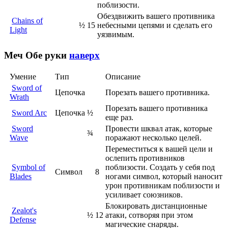
поблизости.
Обездвижить вашего противника
Chains of
½
15
небесными цепями и сделать его
Light
уязвимым.
Меч
Обе руки
наверх
Умение
Тип
Описание
Sword of
Цепочка
Порезать вашего противника.
Wrath
Порезать вашего противника
Sword Arc
Цепочка
½
еще раз.
Sword
Провести шквал атак, которые
¾
Wave
поражают несколько целей.
Переместиться к вашей цели и
ослепить противников
Symbol of
поблизости. Создать у себя под
Символ
8
Blades
ногами символ, который наносит
урон противникам поблизости и
усиливает союзников.
Блокировать дистанционные
Zealot's
½
12
атаки, сотворяя при этом
Defense
магические снаряды.