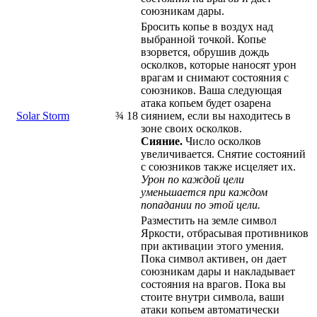
союзникам дары.
Бросить копье в воздух над
выбранной точкой. Копье
взорвется, обрушив дождь
осколков, которые наносят урон
врагам и снимают состояния с
союзников. Ваша следующая
атака копьем будет озарена
Solar Storm
¾
18
сиянием, если вы находитесь в
зоне своих осколков.
Сияние.
Число осколков
увеличивается. Снятие состояний
с союзников также исцеляет их.
Урон по каждой цели
уменьшается при каждом
попадании по этой цели.
Разместить на земле символ
Яркости, отбрасывая противников
при активации этого умения.
Пока символ активен, он дает
союзникам дары и накладывает
состояния на врагов. Пока вы
стоите внутри символа, ваши
атаки копьем автоматически