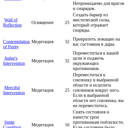
Непроницаемо для врагов
и снарядов.
Создать барьер из
Wall of
мистической силы,
Освящение
25
Reflection
который отражает
снаряды.
Превратить лежащие на
Contemplation
Медитация
32
вас состояния в дары.
of Purity
Переместиться к вашей
Judge's
цели и поджечь
Медитация
32
Intervention
окружающих
противников.
Переместиться к
союзнику в выбранной
области и исцелить
Merciful
Медитация
25
союзников вокруг него.
Intervention
Если в выбранной
области нет союзника, вы
не переместитесь.
Снять состояния и
нанести урон
Smite
противникам поблизости.
Медитация
16
Condition
Если состояние было