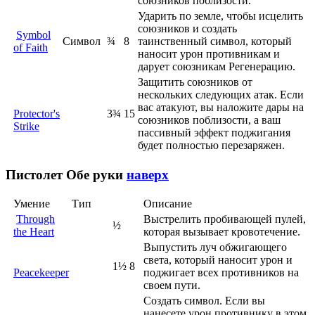
союзников поблизости.
Ударить по земле, чтобы исцелить
союзников и создать
Symbol
Символ
¾
8
таинственный символ, который
of Faith
наносит урон противникам и
дарует союзникам Регенерацию.
Защитить союзников от
нескольких следующих атак. Если
вас атакуют, вы наложите дары на
Protector's
3¾
15
союзников поблизости, а ваш
Strike
пассивный эффект поджигания
будет полностью перезаряжен.
Пистолет
Обе руки
наверх
Умение
Тип
Описание
Through
Выстрелить пробивающей пулей,
½
the Heart
которая вызывает кровотечение.
Выпустить луч обжигающего
света, который наносит урон и
1½
8
Peacekeeper
поджигает всех противников на
своем пути.
Создать символ. Если вы
нанесете урон противнику в этом