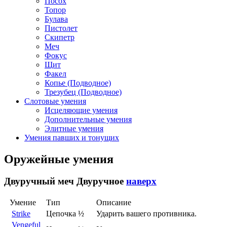
Посох
Топор
Булава
Пистолет
Скипетр
Меч
Фокус
Щит
Факел
Копье (Подводное)
Трезубец (Подводное)
Слотовые умения
Исцеляющие умения
Дополнительные умения
Элитные умения
Умения павших и тонущих
Оружейные умения
Двуручный меч
Двуручное
наверх
Умение
Тип
Описание
Strike
Цепочка
½
Ударить вашего противника.
Vengeful