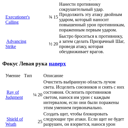
Нанести противнику
сокрушительный удар.
Продолжить эту атаку двойным
Executioner's
¾
15
ударом, который наносит
Calling
повышенный урон противникам,
пораженным первым ударом.
Быстро броситься к противнику,
Advancing
а затем сделать Призрачный Шаг,
½
20
Strike
проведя атаку, которая
обездвиживает врагов.
Фокус
Левая рука
наверх
Умение
Тип
Описание
Очистить выбранную область лучом
света. Исцелить союзников и снять с них
Ray of
состояния. Ослепить противников
¼
20
Judgment
светом, нанося им урон с каждым
интервалом, если они были поражены
этим умением первоначально.
Создать щит, чтобы блокировать
Shield of
следующие три атаки. Если щит не будет
25
Wrath
разрушен, он взорвется, нанося урон