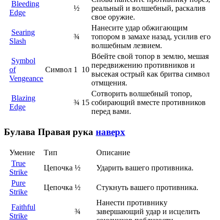
Bleeding
½
реальный и волшебный, раскалив
Edge
свое оружие.
Нанесите удар обжигающим
Searing
¾
топором в замахе назад, усилив его
Slash
волшебным лезвием.
Вбейте свой топор в землю, мешая
Symbol
передвижению противников и
of
Символ
1
10
высекая острый как бритва символ
Vengeance
отмщения.
Сотворить волшебный топор,
Blazing
¾
15
собирающий вместе противников
Edge
перед вами.
Булава
Правая рука
наверх
Умение
Тип
Описание
True
Цепочка
½
Ударить вашего противника.
Strike
Pure
Цепочка
½
Стукнуть вашего противника.
Strike
Нанести противнику
Faithful
¾
завершающий удар и исцелить
Strike