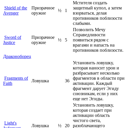
Мстителя создать
Shield of the
Призрачное
защитный купол, а затем
½
1
Avenger
оружие
взорваться, делая
противников поблизости
слабыми.
Позволить Мечу
Справедливости
Sword of
Призрачное
½
5
появиться рядом с
Justice
оружие
врагами и напасть на
противников поблизости.
Драконоборец
Установить ловушку,
которая наносит урон и
разбрасывает несколько
Fragments of
фрагментов в области при
Ловушка
36
Faith
активации. Каждый
фрагмент дарует Эгиду
союзникам, если у них
еще нет Эгиды.
Установить ловушку,
которая создает при
активации область
чистого света,
Light's
Ловушка
½
20
разоблачающего