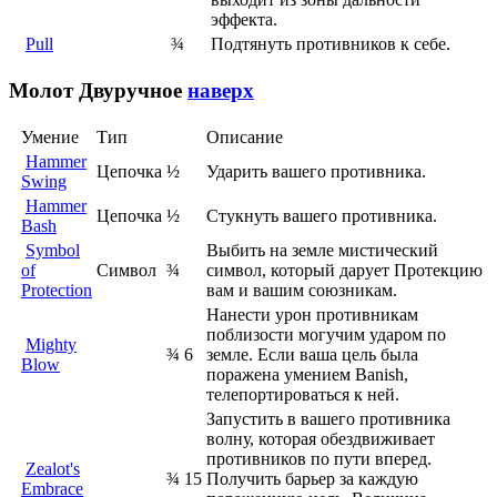
эффекта.
Pull
¾
Подтянуть противников к себе.
Молот
Двуручное
наверх
Умение
Тип
Описание
Hammer
Цепочка
½
Ударить вашего противника.
Swing
Hammer
Цепочка
½
Стукнуть вашего противника.
Bash
Symbol
Выбить на земле мистический
of
Символ
¾
символ, который дарует Протекцию
Protection
вам и вашим союзникам.
Нанести урон противникам
поблизости могучим ударом по
Mighty
¾
6
земле. Если ваша цель была
Blow
поражена умением Banish,
телепортироваться к ней.
Запустить в вашего противника
волну, которая обездвиживает
противников по пути вперед.
Zealot's
¾
15
Получить барьер за каждую
Embrace