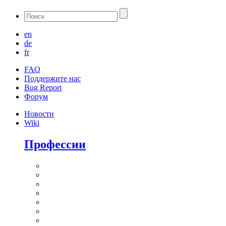
en
de
fr
FAQ
Поддержите нас
Bug Report
Форум
Новости
Wiki
Профессии