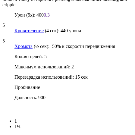
cripple.
Урон (5x): 400
0.3
5
Кровотечение
(4 сек): 440 урона
5
Хромота
(½ сек): -50% к скорости передвижения
Кол-во целей: 5
Максимум использований: 2
Перезарядка использований: 15 сек
Пробивание
Дальность: 900
1
1¼