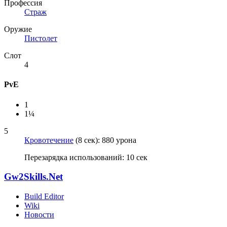
Профессия
Страж
Оружие
Пистолет
Слот
4
PvE
1
1¼
5
Кровотечение
(8 сек): 880 урона
Перезарядка использований: 10 сек
Gw2Skills.Net
Build Editor
Wiki
Новости