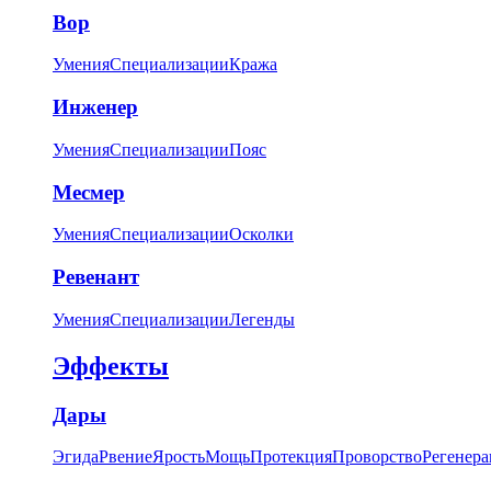
Вор
Умения
Специализации
Кража
Инженер
Умения
Специализации
Пояс
Месмер
Умения
Специализации
Осколки
Ревенант
Умения
Специализации
Легенды
Эффекты
Дары
Эгида
Рвение
Ярость
Мощь
Протекция
Проворство
Регенера