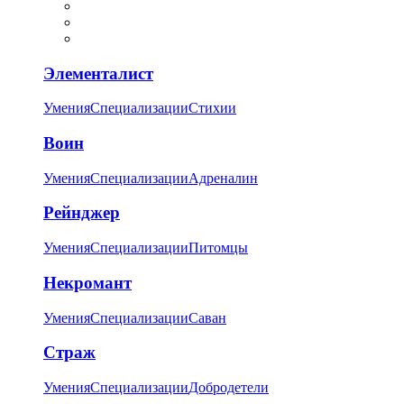
Элементалист
Умения
Специализации
Стихии
Воин
Умения
Специализации
Адреналин
Рейнджер
Умения
Специализации
Питомцы
Некромант
Умения
Специализации
Саван
Страж
Умения
Специализации
Добродетели