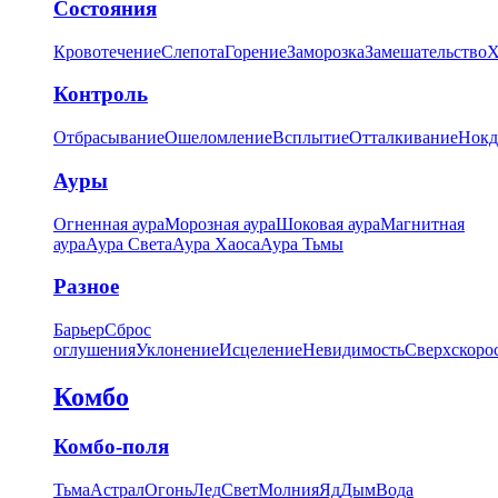
Состояния
Кровотечение
Слепота
Горение
Заморозка
Замешательство
Х
Контроль
Отбрасывание
Ошеломление
Всплытие
Отталкивание
Нокд
Ауры
Огненная аура
Морозная аура
Шоковая аура
Магнитная
аура
Аура Света
Аура Хаоса
Аура Тьмы
Разное
Барьер
Сброс
оглушения
Уклонение
Исцеление
Невидимость
Сверхскоро
Комбо
Комбо-поля
Тьма
Астрал
Огонь
Лед
Свет
Молния
Яд
Дым
Вода