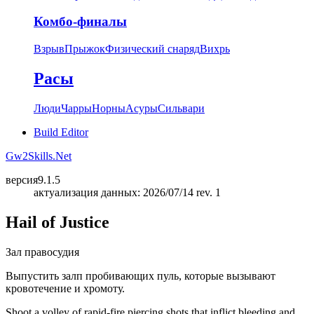
Комбо-финалы
Взрыв
Прыжок
Физический снаряд
Вихрь
Расы
Люди
Чарры
Норны
Асуры
Сильвари
Build Editor
Gw2Skills.Net
версия
9.1.5
актуализация данных: 2026/07/14 rev. 1
Hail of Justice
Зал правосудия
Выпустить залп пробивающих пуль, которые вызывают
кровотечение и хромоту.
Shoot a volley of rapid-fire piercing shots that inflict bleeding and