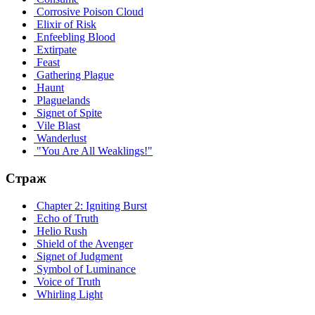
Corrosive Poison Cloud
Elixir of Risk
Enfeebling Blood
Extirpate
Feast
Gathering Plague
Haunt
Plaguelands
Signet of Spite
Vile Blast
Wanderlust
"You Are All Weaklings!"
Страж
Chapter 2: Igniting Burst
Echo of Truth
Helio Rush
Shield of the Avenger
Signet of Judgment
Symbol of Luminance
Voice of Truth
Whirling Light