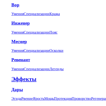
Вор
Умения
Специализации
Кража
Инженер
Умения
Специализации
Пояс
Месмер
Умения
Специализации
Осколки
Ревенант
Умения
Специализации
Легенды
Эффекты
Дары
Эгида
Рвение
Ярость
Мощь
Протекция
Проворство
Регенера