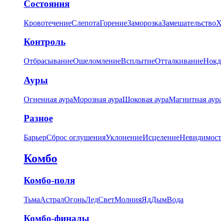
Состояния
Кровотечение
Слепота
Горение
Заморозка
Замешательство
Х
Контроль
Отбрасывание
Ошеломление
Всплытие
Отталкивание
Нокд
Ауры
Огненная аура
Морозная аура
Шоковая аура
Магнитная аур
Разное
Барьер
Сброс оглушения
Уклонение
Исцеление
Невидимост
Комбо
Комбо-поля
Тьма
Астрал
Огонь
Лед
Свет
Молния
Яд
Дым
Вода
Комбо-финалы