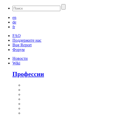
en
de
fr
FAQ
Поддержите нас
Bug Report
Форум
Новости
Wiki
Профессии