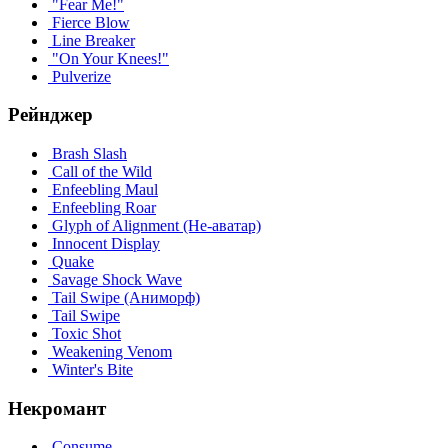
"Fear Me!"
Fierce Blow
Line Breaker
"On Your Knees!"
Pulverize
Рейнджер
Brash Slash
Call of the Wild
Enfeebling Maul
Enfeebling Roar
Glyph of Alignment (Не-аватар)
Innocent Display
Quake
Savage Shock Wave
Tail Swipe (Аниморф)
Tail Swipe
Toxic Shot
Weakening Venom
Winter's Bite
Некромант
Consume