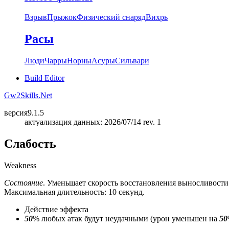
Взрыв
Прыжок
Физический снаряд
Вихрь
Расы
Люди
Чарры
Норны
Асуры
Сильвари
Build Editor
Gw2Skills.Net
версия
9.1.5
актуализация данных: 2026/07/14 rev. 1
Слабость
Weakness
Состояние
. Уменьшает скорость восстановления выносливости
Максимальная длительность: 10 секунд.
Действие эффекта
50
% любых атак будут неудачными (урон уменьшен на
50