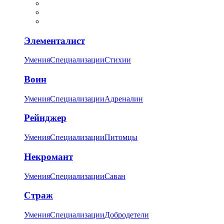
Элементалист
Умения
Специализации
Стихии
Воин
Умения
Специализации
Адреналин
Рейнджер
Умения
Специализации
Питомцы
Некромант
Умения
Специализации
Саван
Страж
Умения
Специализации
Добродетели