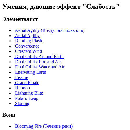
Умения, дающие эффект "Слабость"
Элементалист
Aerial Agility (Воздушная ловкость)
Aerial Agility
Blinding Flash
Convergence
Crescent Wind
Dual Orbits: Air and Earth
Dual Orbits: Fire and Air
Dual Orbits: Water and Air
Enervating Earth
Fissure
Grand Finale
Haboob
Lightning Blitz
Polaric Leap
Stoning
Воин
Blooming Fire (Течение реки)