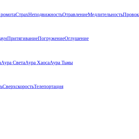
ромота
Страх
Неподвижность
Отравление
Медлительность
Провок
аун
Притягивание
Погружение
Оглушение
а
Аура Света
Аура Хаоса
Аура Тьмы
ь
Сверхскорость
Телепортация