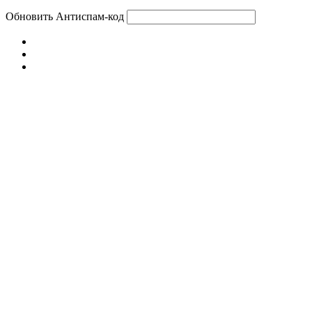
Обновить
Антиспам-код