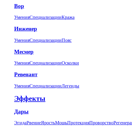
Вор
Умения
Специализации
Кража
Инженер
Умения
Специализации
Пояс
Месмер
Умения
Специализации
Осколки
Ревенант
Умения
Специализации
Легенды
Эффекты
Дары
Эгида
Рвение
Ярость
Мощь
Протекция
Проворство
Регенера