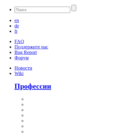
en
de
fr
FAQ
Поддержите нас
Bug Report
Форум
Новости
Wiki
Профессии