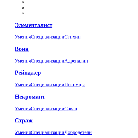
Элементалист
Умения
Специализации
Стихии
Воин
Умения
Специализации
Адреналин
Рейнджер
Умения
Специализации
Питомцы
Некромант
Умения
Специализации
Саван
Страж
Умения
Специализации
Добродетели