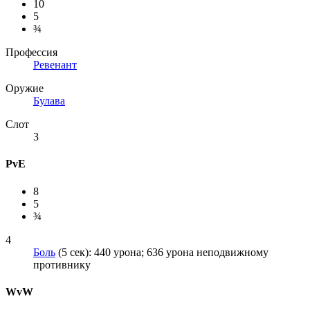
10
5
¾
Профессия
Ревенант
Оружие
Булава
Слот
3
PvE
8
5
¾
4
Боль
(5 сек): 440 урона; 636 урона неподвижному
противнику
WvW