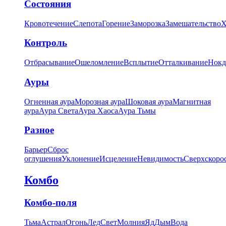
Состояния
Кровотечение
Слепота
Горение
Заморозка
Замешательство
Х
Контроль
Отбрасывание
Ошеломление
Всплытие
Отталкивание
Нокд
Ауры
Огненная аура
Морозная аура
Шоковая аура
Магнитная
аура
Аура Света
Аура Хаоса
Аура Тьмы
Разное
Барьер
Сброс
оглушения
Уклонение
Исцеление
Невидимость
Сверхскоро
Комбо
Комбо-поля
Тьма
Астрал
Огонь
Лед
Свет
Молния
Яд
Дым
Вода