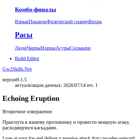
Комбо-финалы
Взрыв
Прыжок
Физический снаряд
Вихрь
Расы
Люди
Чарры
Норны
Асуры
Сильвари
Build Editor
Gw2Skills.Net
версия
9.1.5
актуализация данных: 2026/07/14 rev. 1
Echoing Eruption
Вторичное извержение
Прыгнуть к вашему противнику и провести мощную атаку,
расходящуюся каскадами.
Leap at your foe and deliver a massive attack that cascades outward.