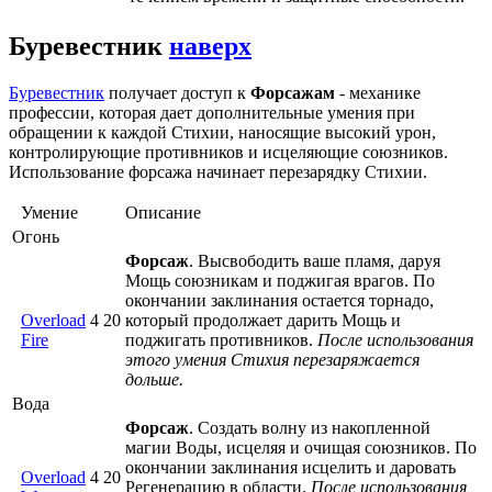
Буревестник
наверх
Буревестник
получает доступ к
Форсажам
- механике
профессии, которая дает дополнительные умения при
обращении к каждой Стихии, наносящие высокий урон,
контролирующие противников и исцеляющие союзников.
Использование форсажа начинает перезарядку Стихии.
Умение
Описание
Огонь
Форсаж
. Высвободить ваше пламя, даруя
Мощь союзникам и поджигая врагов. По
окончании заклинания остается торнадо,
Overload
4
20
который продолжает дарить Мощь и
Fire
поджигать противников.
После использования
этого умения Стихия перезаряжается
дольше.
Вода
Форсаж
. Создать волну из накопленной
магии Воды, исцеляя и очищая союзников. По
окончании заклинания исцелить и даровать
Overload
4
20
Регенерацию в области.
После использования