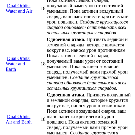
Пока активен ледяной снаряд,
Dual Orbits:
получаемый вами урон от состояний
18
Water and Air
уменьшен. Пока активен воздушный
снаряд, ваш шанс нанести критический
урон повышен.
Создание кружащегося
снаряда обновляет длительность всех
остальных кружащихся снарядов.
Сдвоенная атака
. Призвать ледяной и
земляной снаряды, которые кружатся
вокруг вас, нанося урон противникам.
Пока активен ледяной снаряд,
Dual Orbits:
получаемый вами урон от состояний
Water and
18
уменьшен. Пока активен земляной
Earth
снаряд, получаемый вами прямой урон
уменьшен.
Создание кружащегося
снаряда обновляет длительность всех
остальных кружащихся снарядов.
Сдвоенная атака
. Призвать воздушный
и земляной снаряды, которые кружатся
вокруг вас, нанося урон противникам.
Пока активен воздушный снаряд, ваш
Dual Orbits:
шанс нанести критический урон
18
Air and Earth
повышен. Пока активен земляной
снаряд, получаемый вами прямой урон
уменьшен.
Создание кружащегося