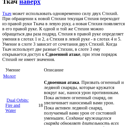
Ткач
наверх
Ткач
может использовать одновременно силу двух Стихий.
При обращении к новой Стихии текущая Стихия переходит
из правой руки Ткача в левую руку, а новая Стихия появляется
в его правой руке. К одной и той же Стихии можно
обращаться два раза подряд. Стихия в правой руке определяет
умения в слотах 1 и 2, а Стихия в левой руке - в слотах 4 и 5.
Умение в слоте 3 зависит от сочетания двух Стихий. Когда
Ткач использует две разные Стихии, в слоте 3 ему
открывается доступ к
Сдвоенной атаке
, при этом порядок
Стихий не имеет значения.
Умение
Описание
Молот
Сдвоенная атака
. Призвать огненный и
ледяной снаряды, которые кружатся
вокруг вас, нанося урон противникам.
Пока активен огненный снаряд, он
Dual Orbits:
увеличивает наносимый вами урон.
Fire and
18
Пока активен ледяной снаряд,
Water
получаемый вами урон от состояний
уменьшен.
Создание кружащегося
снаряда обновляет длительность всех