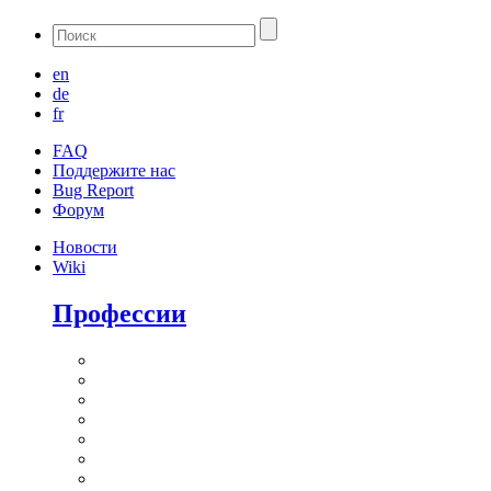
en
de
fr
FAQ
Поддержите нас
Bug Report
Форум
Новости
Wiki
Профессии