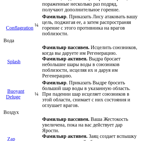
пораженные несколько раз подряд,
получают дополнительное горение.
Фамильяр
. Приказать Лису атаковать вашу
цель, поджигая ее, а затем распространяя
¼
Conflagration
горение с этого противника на врагов
поблизости.
Вода
Фамильяр пассивен.
Исцелить союзников,
когда вы даруете им Регенерацию.
Фамильяр активен.
Выдра бросает
Splash
небольшие шары воды в союзников
поблизости, исцеляя их и даруя им
Регенерацию.
Фамильяр
. Приказать Выдре бросить
большой шар воды в указанную область.
Buoyant
¼
При падении шар исцеляет союзников в
Deluge
этой области, снимает с них состояния и
оглушает врагов.
Воздух
Фамильяр пассивен.
Ваша Жестокость
увеличена, пока на вас действует дар
Ярости.
Фамильяр активен.
Заяц создает вспышку
Zap