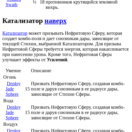
½
18
противников крутящийся земляной
Swath
вихрь.
Катализатор
наверх
Катализатор
может призывать Нефритовую Сферу, которая
создает комбо-поля и дает союзникам дары, зависящие от
текущей Стихии, выбранной Катализатором. Для призыва
Нефритовой Сферы требуется энергия, которая накапливается
при нанесении урона. Кроме того, Нефритовая Сфера
улучшает эффекты от
Усилений
.
Умение
Описание
Огонь
Deploy
Призвать Нефритовую Сферу, создавая комбо-
Jade
15
поле и даруя союзникам в ее радиусе дары,
Sphere
зависящие от Стихии Сферы.
Вода
Deploy
Призвать Нефритовую Сферу, создавая комбо-
Jade
15
поле и даруя союзникам в ее радиусе дары,
Sphere
зависящие от Стихии Сферы.
Воздух
Deploy
Призвать Нефритовую Сферу, создавая комбо-