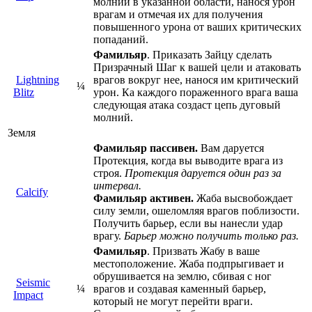
молнии в указанной области, нанося урон
врагам и отмечая их для получения
повышенного урона от ваших критических
попаданий.
Фамильяр
. Приказать Зайцу сделать
Призрачный Шаг к вашей цели и атаковать
Lightning
врагов вокруг нее, нанося им критический
¼
Blitz
урон. Ка каждого пораженного врага ваша
следующая атака создаст цепь дуговый
молний.
Земля
Фамильяр пассивен.
Вам даруется
Протекция, когда вы выводите врага из
строя.
Протекция даруется один раз за
интервал.
Calcify
Фамильяр активен.
Жаба высвобождает
силу земли, ошеломляя врагов поблизости.
Получить барьер, если вы нанесли удар
врагу.
Барьер можно получить только раз.
Фамильяр
. Призвать Жабу в ваше
местоположение. Жаба подпрыгивает и
обрушивается на землю, сбивая с ног
Seismic
¼
врагов и создавая каменный барьер,
Impact
который не могут перейти враги.