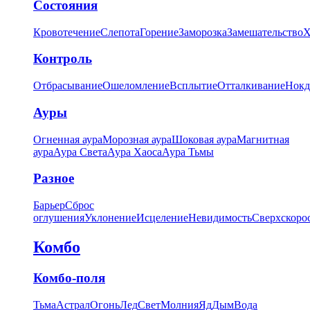
Состояния
Кровотечение
Слепота
Горение
Заморозка
Замешательство
Х
Контроль
Отбрасывание
Ошеломление
Всплытие
Отталкивание
Нокд
Ауры
Огненная аура
Морозная аура
Шоковая аура
Магнитная
аура
Аура Света
Аура Хаоса
Аура Тьмы
Разное
Барьер
Сброс
оглушения
Уклонение
Исцеление
Невидимость
Сверхскоро
Комбо
Комбо-поля
Тьма
Астрал
Огонь
Лед
Свет
Молния
Яд
Дым
Вода