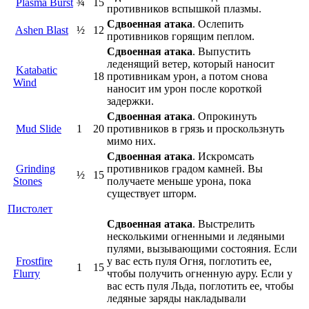
Plasma Burst
¾
15
противников вспышкой плазмы.
Сдвоенная атака
. Ослепить
Ashen Blast
½
12
противников горящим пеплом.
Сдвоенная атака
. Выпустить
леденящий ветер, который наносит
Katabatic
18
противникам урон, а потом снова
Wind
наносит им урон после короткой
задержки.
Сдвоенная атака
. Опрокинуть
Mud Slide
1
20
противников в грязь и проскользнуть
мимо них.
Сдвоенная атака
. Искромсать
Grinding
противников градом камней. Вы
½
15
Stones
получаете меньше урона, пока
существует шторм.
Пистолет
Сдвоенная атака
. Выстрелить
несколькими огненными и ледяными
пулями, вызывающими состояния. Если
Frostfire
у вас есть пуля Огня, поглотить ее,
1
15
Flurry
чтобы получить огненную ауру. Если у
вас есть пуля Льда, поглотить ее, чтобы
ледяные заряды накладывали