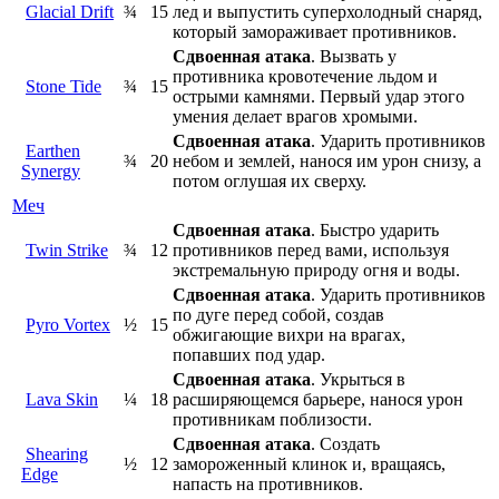
Glacial Drift
¾
15
лед и выпустить суперхолодный снаряд,
который замораживает противников.
Сдвоенная атака
. Вызвать у
противника кровотечение льдом и
Stone Tide
¾
15
острыми камнями. Первый удар этого
умения делает врагов хромыми.
Сдвоенная атака
. Ударить противников
Earthen
¾
20
небом и землей, нанося им урон снизу, а
Synergy
потом оглушая их сверху.
Меч
Сдвоенная атака
. Быстро ударить
Twin Strike
¾
12
противников перед вами, используя
экстремальную природу огня и воды.
Сдвоенная атака
. Ударить противников
по дуге перед собой, создав
Pyro Vortex
½
15
обжигающие вихри на врагах,
попавших под удар.
Сдвоенная атака
. Укрыться в
Lava Skin
¼
18
расширяющемся барьере, нанося урон
противникам поблизости.
Сдвоенная атака
. Создать
Shearing
½
12
замороженный клинок и, вращаясь,
Edge
напасть на противников.