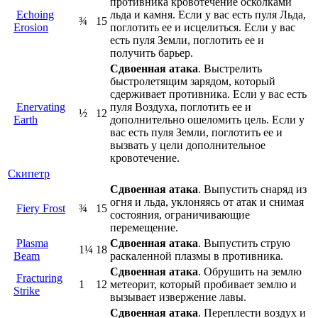
противника кровотечение осколками
Echoing
льда и камня. Если у вас есть пуля Льда,
¾
15
Erosion
поглотить ее и исцелиться. Если у вас
есть пуля Земли, поглотить ее и
получить барьер.
Сдвоенная атака
. Выстрелить
быстролетящим зарядом, который
сдерживает противника. Если у вас есть
Enervating
пуля Воздуха, поглотить ее и
½
12
Earth
дополнительно ошеломить цель. Если у
вас есть пуля Земли, поглотить ее и
вызвать у цели дополнительное
кровотечение.
Скипетр
Сдвоенная атака
. Выпустить снаряд из
огня и льда, уклоняясь от атак и снимая
Fiery Frost
¾
15
состояния, ограничивающие
перемещение.
Plasma
Сдвоенная атака
. Выпустить струю
1¼
18
Beam
раскаленной плазмы в противника.
Сдвоенная атака
. Обрушить на землю
Fracturing
1
12
метеорит, который пробивает землю и
Strike
вызывает извержение лавы.
Сдвоенная атака
. Переплести воздух и