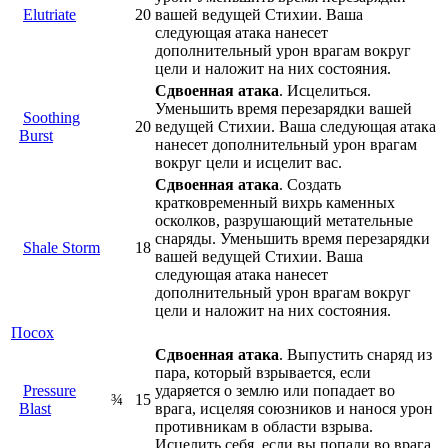
Elutriate
20
вашей ведущей Стихии. Ваша
следующая атака нанесет
дополнительный урон врагам вокруг
цели и наложит на них состояния.
Сдвоенная атака
. Исцелиться.
Уменьшить время перезарядки вашей
Soothing
20
ведущей Стихии. Ваша следующая атака
Burst
нанесет дополнительный урон врагам
вокруг цели и исцелит вас.
Сдвоенная атака
. Создать
кратковременный вихрь каменных
осколков, разрушающий метательные
снаряды. Уменьшить время перезарядки
Shale Storm
18
вашей ведущей Стихии. Ваша
следующая атака нанесет
дополнительный урон врагам вокруг
цели и наложит на них состояния.
Посох
Сдвоенная атака
. Выпустить снаряд из
пара, который взрывается, если
Pressure
ударяется о землю или попадает во
¾
15
Blast
врага, исцеляя союзников и нанося урон
противникам в области взрыва.
Исцелить себя, если вы попали во врага.