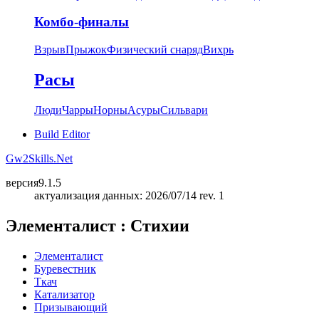
Комбо-финалы
Взрыв
Прыжок
Физический снаряд
Вихрь
Расы
Люди
Чарры
Норны
Асуры
Сильвари
Build Editor
Gw2Skills.Net
версия
9.1.5
актуализация данных: 2026/07/14 rev. 1
Элементалист : Стихии
Элементалист
Буревестник
Ткач
Катализатор
Призывающий