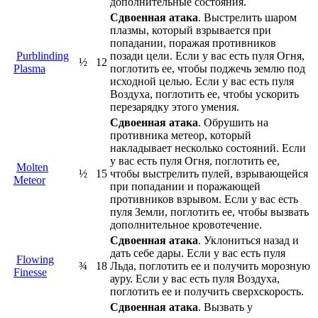
дополнительные состояния.
Сдвоенная атака
. Выстрелить шаром
плазмы, который взрывается при
попадании, поражая противников
Purblinding
позади цели. Если у вас есть пуля Огня,
½
12
Plasma
поглотить ее, чтобы поджечь землю под
исходной целью. Если у вас есть пуля
Воздуха, поглотить ее, чтобы ускорить
перезарядку этого умения.
Сдвоенная атака
. Обрушить на
противника метеор, который
накладывает несколько состояний. Если
у вас есть пуля Огня, поглотить ее,
Molten
½
15
чтобы выстрелить пулей, взрывающейся
Meteor
при попадании и поражающей
противников взрывом. Если у вас есть
пуля Земли, поглотить ее, чтобы вызвать
дополнительное кровотечение.
Сдвоенная атака
. Уклониться назад и
дать себе дары. Если у вас есть пуля
Flowing
¾
18
Льда, поглотить ее и получить морозную
Finesse
ауру. Если у вас есть пуля Воздуха,
поглотить ее и получить сверхскорость.
Сдвоенная атака
. Вызвать у