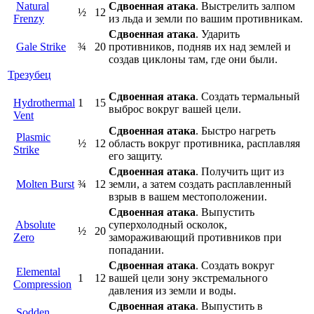
Natural
Сдвоенная атака
. Выстрелить залпом
½
12
Frenzy
из льда и земли по вашим противникам.
Сдвоенная атака
. Ударить
Gale Strike
¾
20
противников, подняв их над землей и
создав циклоны там, где они были.
Трезубец
Сдвоенная атака
. Создать термальный
Hydrothermal
1
15
выброс вокруг вашей цели.
Vent
Сдвоенная атака
. Быстро нагреть
Plasmic
½
12
область вокруг противника, расплавляя
Strike
его защиту.
Сдвоенная атака
. Получить щит из
Molten Burst
¾
12
земли, а затем создать расплавленный
взрыв в вашем местоположении.
Сдвоенная атака
. Выпустить
Absolute
суперхолодный осколок,
½
20
Zero
замораживающий противников при
попадании.
Сдвоенная атака
. Создать вокруг
Elemental
1
12
вашей цели зону экстремального
Compression
давления из земли и воды.
Сдвоенная атака
. Выпустить в
Sodden