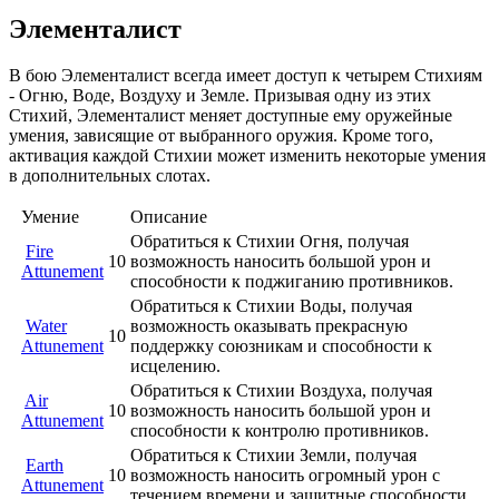
Элементалист
В бою Элементалист всегда имеет доступ к четырем Стихиям
- Огню, Воде, Воздуху и Земле. Призывая одну из этих
Стихий, Элементалист меняет доступные ему оружейные
умения, зависящие от выбранного оружия. Кроме того,
активация каждой Стихии может изменить некоторые умения
в дополнительных слотах.
Умение
Описание
Обратиться к Стихии Огня, получая
Fire
10
возможность наносить большой урон и
Attunement
способности к поджиганию противников.
Обратиться к Стихии Воды, получая
Water
возможность оказывать прекрасную
10
Attunement
поддержку союзникам и способности к
исцелению.
Обратиться к Стихии Воздуха, получая
Air
10
возможность наносить большой урон и
Attunement
способности к контролю противников.
Обратиться к Стихии Земли, получая
Earth
10
возможность наносить огромный урон с
Attunement
течением времени и защитные способности.