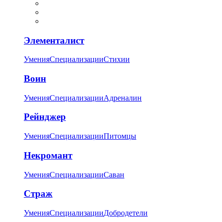
Элементалист
Умения
Специализации
Стихии
Воин
Умения
Специализации
Адреналин
Рейнджер
Умения
Специализации
Питомцы
Некромант
Умения
Специализации
Саван
Страж
Умения
Специализации
Добродетели