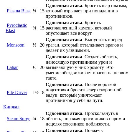
Сдвоенная атака
. Бросить шар плазмы,
Plasma Blast
¼
15
который взрывает при попадании в
противников.
Сдвоенная атака
. Бросить
Pyroclastic
¾
15
расплавленный камень, который
Blast
опустошает все вокруг.
Сдвоенная атака
. Выпустить вперед
Monsoon
½
20
ураган, который отталкивает врагов и
делает их уязвимыми.
Сдвоенная атака
. Создать область,
наносящую противникам урон и
Lahar
½
20
вызывающую у них хромоту. Это
умение обездвиживает врагов на первом
такте.
Сдвоенная атака
. После короткой
подготовки бросить сверхскоростной
Pile Driver
1½
18
валун, который уничтожает
противников у себя на пути.
Кинжал
Сдвоенная атака
. Проскользнуть в
Steam Surge
¾
18
область, поражая противников паром и
исцеляя союзников поблизости.
Сдвоенная атака
. Поджечь