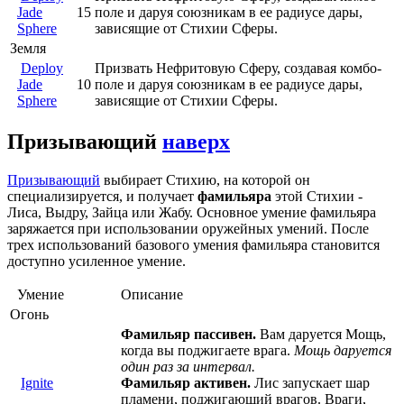
Jade
15
поле и даруя союзникам в ее радиусе дары,
Sphere
зависящие от Стихии Сферы.
Земля
Deploy
Призвать Нефритовую Сферу, создавая комбо-
Jade
10
поле и даруя союзникам в ее радиусе дары,
Sphere
зависящие от Стихии Сферы.
Призывающий
наверх
Призывающий
выбирает Стихию, на которой он
специализируется, и получает
фамильяра
этой Стихии -
Лиса, Выдру, Зайца или Жабу. Основное умение фамильяра
заряжается при использовании оружейных умений. После
трех использований базового умения фамильяра становится
доступно усиленное умение.
Умение
Описание
Огонь
Фамильяр пассивен.
Вам даруется Мощь,
когда вы поджигаете врага.
Мощь даруется
один раз за интервал.
Ignite
Фамильяр активен.
Лис запускает шар
пламени, поджигающий врагов. Враги,