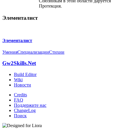
Союзникам в этой области даруется
Протекция.
Элементалист
Элементалист
Умения
Специализации
Стихии
Gw2Skills.Net
Build Editor
Wiki
Новости
Credits
FAQ
Поддержите нас
ChangeLog
Поиск