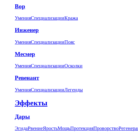
Вор
Умения
Специализации
Кража
Инженер
Умения
Специализации
Пояс
Месмер
Умения
Специализации
Осколки
Ревенант
Умения
Специализации
Легенды
Эффекты
Дары
Эгида
Рвение
Ярость
Мощь
Протекция
Проворство
Регенера