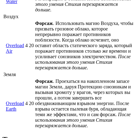
Water
этого умения Стихия перезаряжается
дольше.
Воздух
Форсаж
. Использовать магию Воздуха, чтобы
призвать грозовое облако, которое
непрерывно поражает противников
поблизости. Когда облако исчезнет, оно
Overload
4
20
оставит область статического заряда, который
Air
поражает противников столько же времени и
усиливает союзников электричеством.
После
использования этого умения Стихия
перезаряжается дольше.
Земля
Форсаж
. Проехаться на накопленном запасе
магии Земли, даруя Протекцию союзникам и
вызывая хромоту у врагов, через которых вы
прошли, а потом завершить все
Overload
4
20
обездвиживающим взрывом энергии. После
Earth
взрыва остается пылевая буря, обладающая
теми же эффектами, что и сам форсаж.
После
использования этого умения Стихия
перезаряжается дольше.