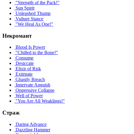
"Strength of the Pack!"
Sun Spirit
Unleashed Thump
Vulture Stance
"We Heal As One!"
Некромант
Blood Is Power
"Chilled to the Bone!"
Consume
Desiccate
Elixir of Risk
Extirpate
Ghastly Breach
Innervate Anguish
Oppressive Collapse
Well of Power
"You Are All Weaklings!"
Страж
Daring Advance
Dazzling Hammer