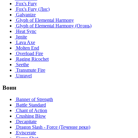
Fox's Fury
Fox's Fury (Лис)
Galvanize
Glyph of Elemental Harmony
Glyph of Elemental Harmony (Огонь)
Heat Sync
Ignite
Lava Axe
Molten End
Overload Fire
Raging Ricochet
Seethe
Transmute Fire
Unravel
Воин
Banner of Strength
Battle Standard
Chant of Action
Crushing Blow
Decapitate
Dragon Slash - Force (Течение реки)
Eviscerate