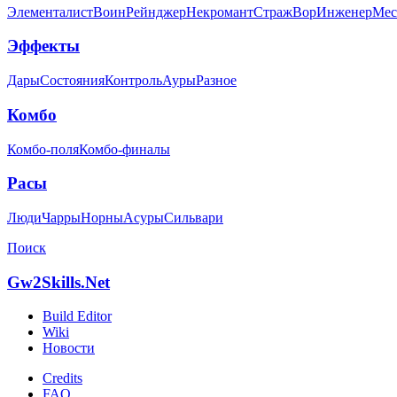
Элементалист
Воин
Рейнджер
Некромант
Страж
Вор
Инженер
Мес
Эффекты
Дары
Состояния
Контроль
Ауры
Разное
Комбо
Комбо-поля
Комбо-финалы
Расы
Люди
Чарры
Норны
Асуры
Сильвари
Поиск
Gw2Skills.Net
Build Editor
Wiki
Новости
Credits
FAQ