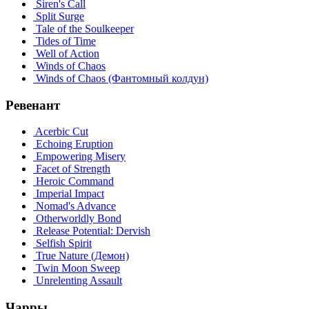
Siren's Call
Split Surge
Tale of the Soulkeeper
Tides of Time
Well of Action
Winds of Chaos
Winds of Chaos (Фантомный колдун)
Ревенант
Acerbic Cut
Echoing Eruption
Empowering Misery
Facet of Strength
Heroic Command
Imperial Impact
Nomad's Advance
Otherworldly Bond
Release Potential: Dervish
Selfish Spirit
True Nature (Демон)
Twin Moon Sweep
Unrelenting Assault
Чарры