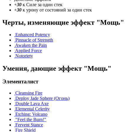
+
30
к Силе за один стек
+
30
к урону от состояний за один стек
Черты, изменяющие эффект "Мощь"
Enhanced Potency
Pinnacle of Strength
Awaken the Pain
Applied Force
Notoriety
Умения, дающие эффект "Мощь"
Элементалист
Cleansing Fire
Deploy Jade Sphere (Огонь)
Double Lava Axe
Elemental Celerity
Etching: Volcano
"Feel the Burn!"
Fervent Stance
Fire Shield