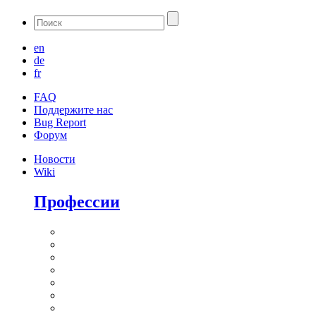
en
de
fr
FAQ
Поддержите нас
Bug Report
Форум
Новости
Wiki
Профессии