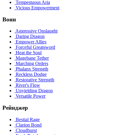
Tempestuous Aria
Vicious Empowerment
Воин
Aggressive Onslaught
Daring Dragon
Empower Allies
Forceful Greatsword
Heat the Soul
Magebane Tether
Marching Orders
Phalanx Strength
Reckless Dodge
Restorative Strength
River's Flow
Unyielding Dragon
Versatile Power
Рейнджер
Bestial Rage
Clarion Bond
Cloudburst