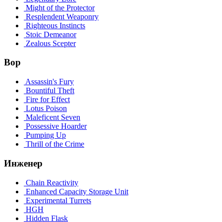
Might of the Protector
Resplendent Weaponry
Righteous Instincts
Stoic Demeanor
Zealous Scepter
Вор
Assassin's Fury
Bountiful Theft
Fire for Effect
Lotus Poison
Maleficent Seven
Possessive Hoarder
Pumping Up
Thrill of the Crime
Инженер
Chain Reactivity
Enhanced Capacity Storage Unit
Experimental Turrets
HGH
Hidden Flask