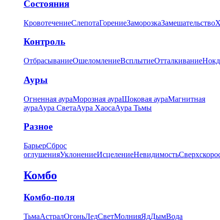
Состояния
Кровотечение
Слепота
Горение
Заморозка
Замешательство
Х
Контроль
Отбрасывание
Ошеломление
Всплытие
Отталкивание
Нокд
Ауры
Огненная аура
Морозная аура
Шоковая аура
Магнитная
аура
Аура Света
Аура Хаоса
Аура Тьмы
Разное
Барьер
Сброс
оглушения
Уклонение
Исцеление
Невидимость
Сверхскоро
Комбо
Комбо-поля
Тьма
Астрал
Огонь
Лед
Свет
Молния
Яд
Дым
Вода