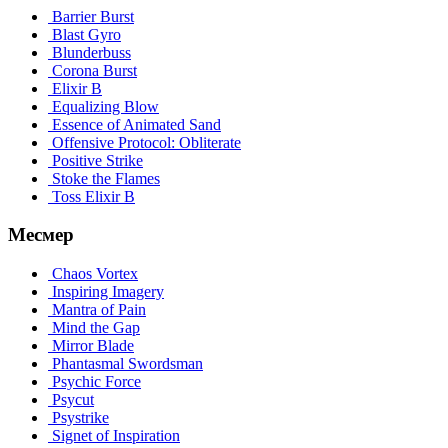
Barrier Burst
Blast Gyro
Blunderbuss
Corona Burst
Elixir B
Equalizing Blow
Essence of Animated Sand
Offensive Protocol: Obliterate
Positive Strike
Stoke the Flames
Toss Elixir B
Месмер
Chaos Vortex
Inspiring Imagery
Mantra of Pain
Mind the Gap
Mirror Blade
Phantasmal Swordsman
Psychic Force
Psycut
Psystrike
Signet of Inspiration