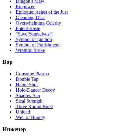
Dragon's Maw
Empower
Epilogue: Ashes of the Just
Gleaming Disc
Overwhelming Celerity
Potent Haste
"Save Yourselves!"
Symbol of Ignition
Symbol of Punishment
Wrathful Strike
Вор
Consume Plasma
Double Tap
Haunt Shot
Holo-Dancer Decoy
Shadow Sap
Steal Strength
Three Round Burst
Unload
Well of Bounty
Инженер