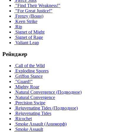
Fierce Shot
"Find Their Weakness!"
"For Great Justice!"
Frenzy (Воин)
Keen Strike
Rip
Signet of Might
Signet of Rage
Valiant Leap
Рейнджер
Call of the Wild
Exploding Spores
Griffon Stance
"Guard!"
Mighty Roar
Natural Convergence (Подводное)
Natural Convergence
Precision Swipe
Rejuvenating Tides (Подводное)
Rejuvenating Tides
Ricochet
Smoke Assault (Аниморф)
Smoke Assault