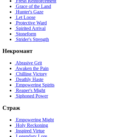
Fresh Reinforcement
Grace of the Land
Hunter's Gaze
Let Loose
Protective Ward
Spirited Arrival
Stoneform
Strider's Strength
Некромант
Abrasive Grit
Awaken the Pain
Chilling Victory
Deathly Haste
Empowering Spirits
Reaper's Might
Siphoned Power
Страж
Empowering Might
Holy Reckoning
Inspired Virtue
Legendary Lore