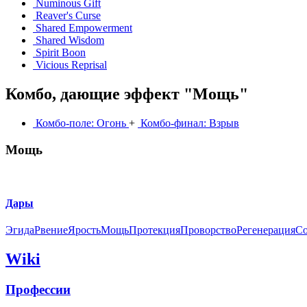
Numinous Gift
Reaver's Curse
Shared Empowerment
Shared Wisdom
Spirit Boon
Vicious Reprisal
Комбо, дающие эффект "Мощь"
Комбо-поле: Огонь
+
Комбо-финал: Взрыв
Мощь
Дары
Эгида
Рвение
Ярость
Мощь
Протекция
Проворство
Регенерация
Со
Wiki
Профессии