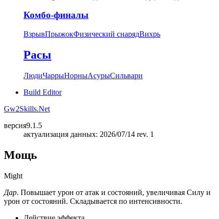
Комбо-финалы
Взрыв
Прыжок
Физический снаряд
Вихрь
Расы
Люди
Чарры
Норны
Асуры
Сильвари
Build Editor
Gw2Skills.Net
версия
9.1.5
актуализация данных: 2026/07/14 rev. 1
Мощь
Might
Дар
. Повышает урон от атак и состояний, увеличивая Силу и
урон от состояний. Складывается по интенсивности.
Действие эффекта