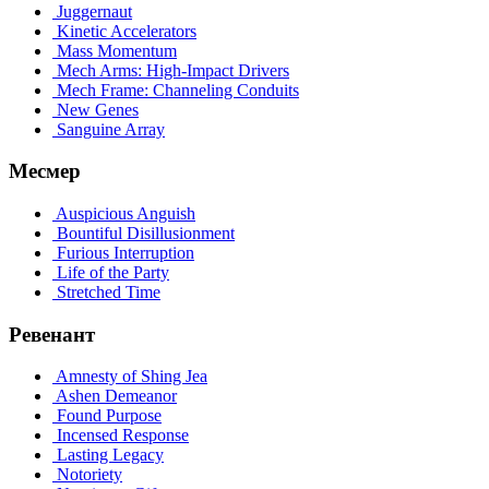
Juggernaut
Kinetic Accelerators
Mass Momentum
Mech Arms: High-Impact Drivers
Mech Frame: Channeling Conduits
New Genes
Sanguine Array
Месмер
Auspicious Anguish
Bountiful Disillusionment
Furious Interruption
Life of the Party
Stretched Time
Ревенант
Amnesty of Shing Jea
Ashen Demeanor
Found Purpose
Incensed Response
Lasting Legacy
Notoriety