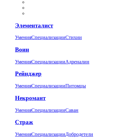
Элементалист
Умения
Специализации
Стихии
Воин
Умения
Специализации
Адреналин
Рейнджер
Умения
Специализации
Питомцы
Некромант
Умения
Специализации
Саван
Страж
Умения
Специализации
Добродетели