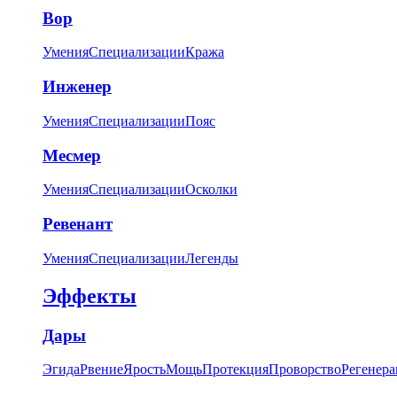
Вор
Умения
Специализации
Кража
Инженер
Умения
Специализации
Пояс
Месмер
Умения
Специализации
Осколки
Ревенант
Умения
Специализации
Легенды
Эффекты
Дары
Эгида
Рвение
Ярость
Мощь
Протекция
Проворство
Регенера