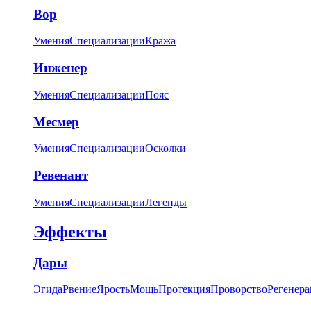
Вор
Умения
Специализации
Кража
Инженер
Умения
Специализации
Пояс
Месмер
Умения
Специализации
Осколки
Ревенант
Умения
Специализации
Легенды
Эффекты
Дары
Эгида
Рвение
Ярость
Мощь
Протекция
Проворство
Регенера