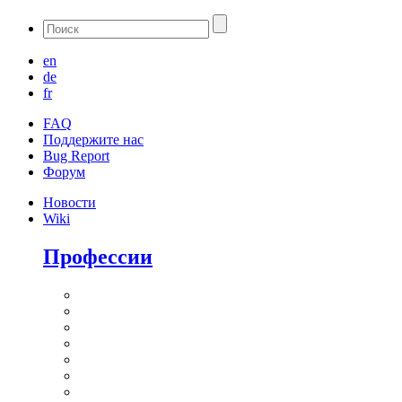
en
de
fr
FAQ
Поддержите нас
Bug Report
Форум
Новости
Wiki
Профессии