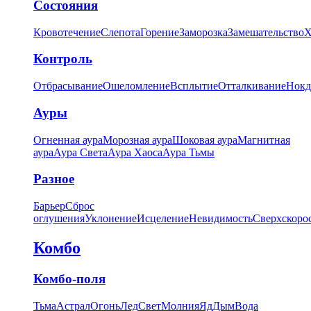
Состояния
Кровотечение
Слепота
Горение
Заморозка
Замешательство
Х
Контроль
Отбрасывание
Ошеломление
Всплытие
Отталкивание
Нокд
Ауры
Огненная аура
Морозная аура
Шоковая аура
Магнитная
аура
Аура Света
Аура Хаоса
Аура Тьмы
Разное
Барьер
Сброс
оглушения
Уклонение
Исцеление
Невидимость
Сверхскоро
Комбо
Комбо-поля
Тьма
Астрал
Огонь
Лед
Свет
Молния
Яд
Дым
Вода