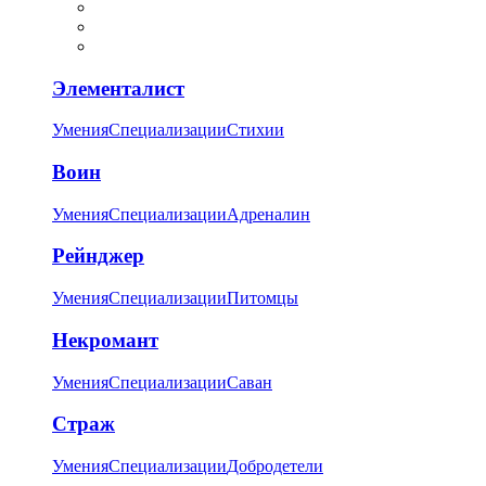
Элементалист
Умения
Специализации
Стихии
Воин
Умения
Специализации
Адреналин
Рейнджер
Умения
Специализации
Питомцы
Некромант
Умения
Специализации
Саван
Страж
Умения
Специализации
Добродетели