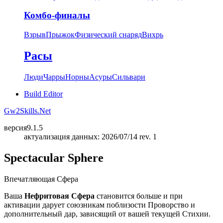
Комбо-финалы
Взрыв
Прыжок
Физический снаряд
Вихрь
Расы
Люди
Чарры
Норны
Асуры
Сильвари
Build Editor
Gw2Skills.Net
версия
9.1.5
актуализация данных: 2026/07/14 rev. 1
Spectacular Sphere
Впечатляющая Сфера
Ваша
Нефритовая Сфера
становится больше и при
активации дарует союзникам поблизости Проворство и
дополнительный дар, зависящий от вашей текущей Стихии.