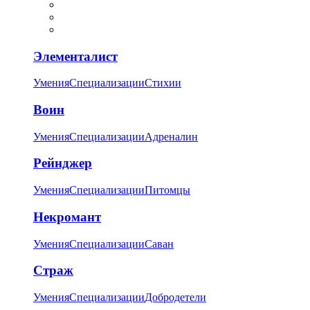
Элементалист
Умения
Специализации
Стихии
Воин
Умения
Специализации
Адреналин
Рейнджер
Умения
Специализации
Питомцы
Некромант
Умения
Специализации
Саван
Страж
Умения
Специализации
Добродетели