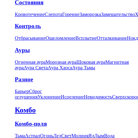
Состояния
Кровотечение
Слепота
Горение
Заморозка
Замешательство
Х
Контроль
Отбрасывание
Ошеломление
Всплытие
Отталкивание
Нокд
Ауры
Огненная аура
Морозная аура
Шоковая аура
Магнитная
аура
Аура Света
Аура Хаоса
Аура Тьмы
Разное
Барьер
Сброс
оглушения
Уклонение
Исцеление
Невидимость
Сверхскоро
Комбо
Комбо-поля
Тьма
Астрал
Огонь
Лед
Свет
Молния
Яд
Дым
Вода