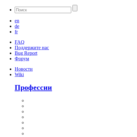
en
de
fr
FAQ
Поддержите нас
Bug Report
Форум
Новости
Wiki
Профессии