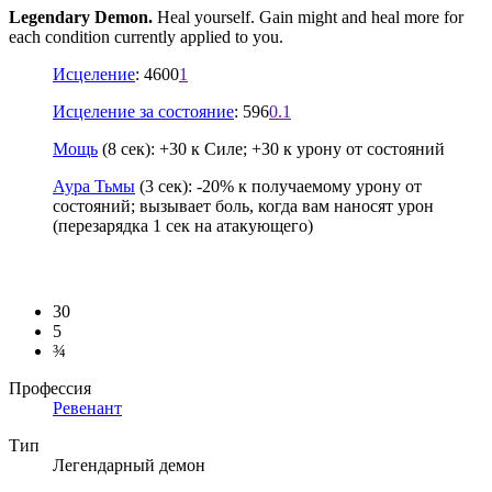
Legendary Demon.
Heal yourself. Gain might and heal more for
each condition currently applied to you.
Исцеление
: 4600
1
Исцеление за состояние
: 596
0.1
Мощь
(8 сек): +30 к Силе; +30 к урону от состояний
Аура Тьмы
(3 сек): -20% к получаемому урону от
состояний; вызывает боль, когда вам наносят урон
(перезарядка 1 сек на атакующего)
30
5
¾
Профессия
Ревенант
Тип
Легендарный демон