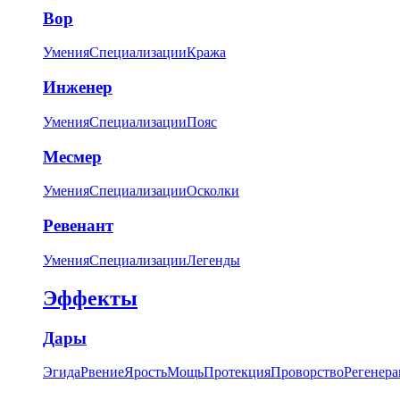
Вор
Умения
Специализации
Кража
Инженер
Умения
Специализации
Пояс
Месмер
Умения
Специализации
Осколки
Ревенант
Умения
Специализации
Легенды
Эффекты
Дары
Эгида
Рвение
Ярость
Мощь
Протекция
Проворство
Регенера