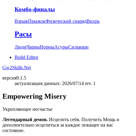
Комбо-финалы
Взрыв
Прыжок
Физический снаряд
Вихрь
Расы
Люди
Чарры
Норны
Асуры
Сильвари
Build Editor
Gw2Skills.Net
версия
9.1.5
актуализация данных: 2026/07/14 rev. 1
Empowering Misery
Укрепляющее несчастье
Легендарный демон.
Исцелить себя. Получить Мощь и
дополнительно исцелиться за каждое лежащее на вас
состояние.