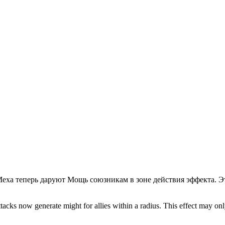
Меха теперь даруют Мощь союзникам в зоне действия эффекта. Эт
s now generate might for allies within a radius. This effect may only