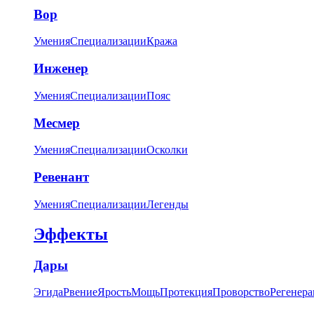
Вор
Умения
Специализации
Кража
Инженер
Умения
Специализации
Пояс
Месмер
Умения
Специализации
Осколки
Ревенант
Умения
Специализации
Легенды
Эффекты
Дары
Эгида
Рвение
Ярость
Мощь
Протекция
Проворство
Регенера