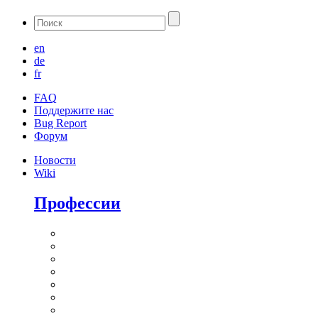
en
de
fr
FAQ
Поддержите нас
Bug Report
Форум
Новости
Wiki
Профессии