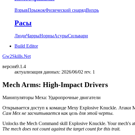
Взрыв
Прыжок
Физический снаряд
Вихрь
Расы
Люди
Чарры
Норны
Асуры
Сильвари
Build Editor
Gw2Skills.Net
версия
9.1.4
актуализация данных: 2026/06/02 rev. 1
Mech Arms: High-Impact Drivers
Манипуляторы Меха: Ударопрочные двигатели
Открывается доступ к команде Меху Explosive Knuckle. Атаки 
Сам Мех не засчитывается как цель для этой черты.
Unlocks the Mech Command skill Explosive Knuckle. Your mech's attack
The mech does not count against the target count for this trait.