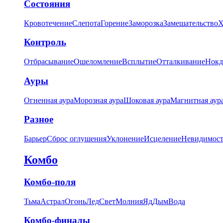
Состояния
Кровотечение
Слепота
Горение
Заморозка
Замешательство
Х
Контроль
Отбрасывание
Ошеломление
Всплытие
Отталкивание
Нокд
Ауры
Огненная аура
Морозная аура
Шоковая аура
Магнитная аур
Разное
Барьер
Сброс оглушения
Уклонение
Исцеление
Невидимост
Комбо
Комбо-поля
Тьма
Астрал
Огонь
Лед
Свет
Молния
Яд
Дым
Вода
Комбо-финалы