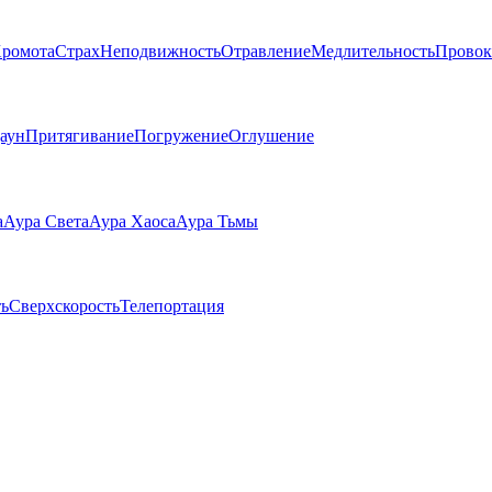
ромота
Страх
Неподвижность
Отравление
Медлительность
Провок
аун
Притягивание
Погружение
Оглушение
а
Аура Света
Аура Хаоса
Аура Тьмы
ь
Сверхскорость
Телепортация