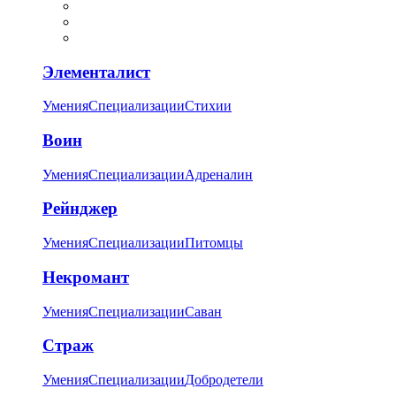
Элементалист
Умения
Специализации
Стихии
Воин
Умения
Специализации
Адреналин
Рейнджер
Умения
Специализации
Питомцы
Некромант
Умения
Специализации
Саван
Страж
Умения
Специализации
Добродетели