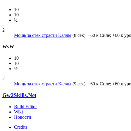
10
10
½
2
Мощь за стек страсти Каллы
(8 сек): +60 к Силе; +60 к ур
WvW
10
10
½
2
Мощь за стек страсти Каллы
(9 сек): +60 к Силе; +60 к ур
Gw2Skills.Net
Build Editor
Wiki
Новости
Credits