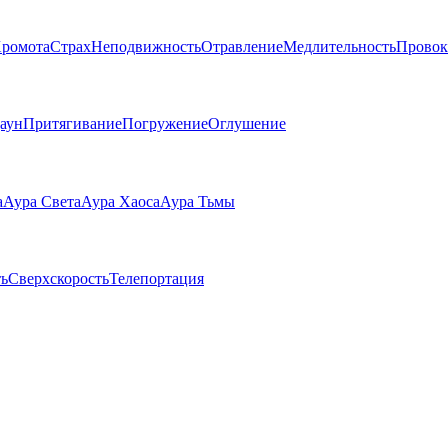
ромота
Страх
Неподвижность
Отравление
Медлительность
Провок
аун
Притягивание
Погружение
Оглушение
а
Аура Света
Аура Хаоса
Аура Тьмы
ь
Сверхскорость
Телепортация