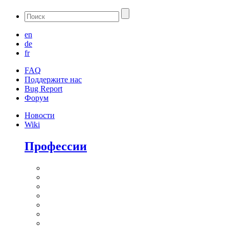
en
de
fr
FAQ
Поддержите нас
Bug Report
Форум
Новости
Wiki
Профессии