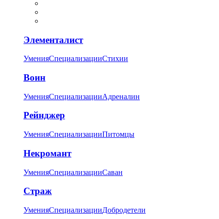
Элементалист
Умения
Специализации
Стихии
Воин
Умения
Специализации
Адреналин
Рейнджер
Умения
Специализации
Питомцы
Некромант
Умения
Специализации
Саван
Страж
Умения
Специализации
Добродетели