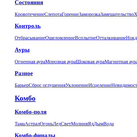
Состояния
Кровотечение
Слепота
Горение
Заморозка
Замешательство
Х
Контроль
Отбрасывание
Ошеломление
Всплытие
Отталкивание
Нокд
Ауры
Огненная аура
Морозная аура
Шоковая аура
Магнитная аур
Разное
Барьер
Сброс оглушения
Уклонение
Исцеление
Невидимост
Комбо
Комбо-поля
Тьма
Астрал
Огонь
Лед
Свет
Молния
Яд
Дым
Вода
Комбо-финалы