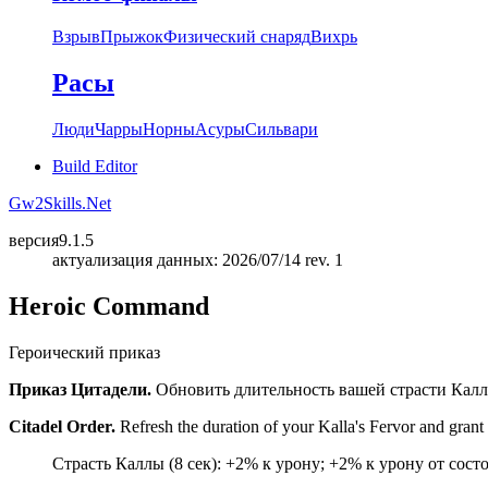
Взрыв
Прыжок
Физический снаряд
Вихрь
Расы
Люди
Чарры
Норны
Асуры
Сильвари
Build Editor
Gw2Skills.Net
версия
9.1.5
актуализация данных: 2026/07/14 rev. 1
Heroic Command
Героический приказ
Приказ Цитадели.
Обновить длительность вашей страсти Калл
Citadel Order.
Refresh the duration of your Kalla's Fervor and grant 
Страсть Каллы (8 сек): +2% к урону; +2% к урону от сос