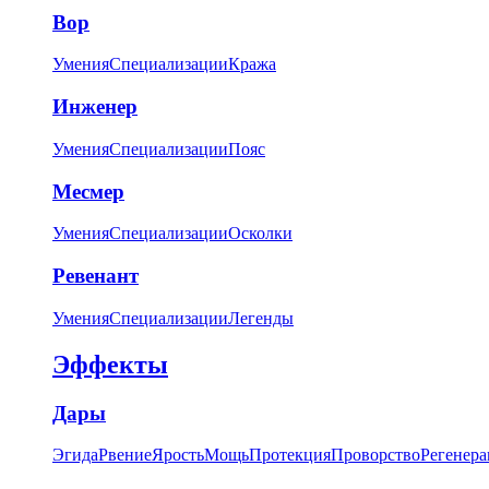
Вор
Умения
Специализации
Кража
Инженер
Умения
Специализации
Пояс
Месмер
Умения
Специализации
Осколки
Ревенант
Умения
Специализации
Легенды
Эффекты
Дары
Эгида
Рвение
Ярость
Мощь
Протекция
Проворство
Регенера