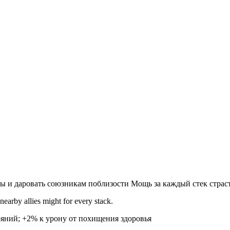
ы и даровать союзникам поблизости Мощь за каждый стек страс
nearby allies might for every stack.
тояний; +2% к урону от похищения здоровья