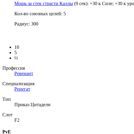
Мощь за стек страсти Каллы
(9 сек): +30 к Силе; +30 к ур
Кол-во союзных целей: 5
Радиус: 300
10
5
½
Профессия
Ревенант
Специализация
Ренегат
Тип
Приказ Цитадели
Слот
F2
PvE