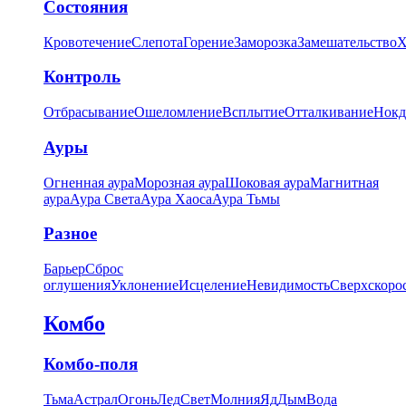
Состояния
Кровотечение
Слепота
Горение
Заморозка
Замешательство
Х
Контроль
Отбрасывание
Ошеломление
Всплытие
Отталкивание
Нокд
Ауры
Огненная аура
Морозная аура
Шоковая аура
Магнитная
аура
Аура Света
Аура Хаоса
Аура Тьмы
Разное
Барьер
Сброс
оглушения
Уклонение
Исцеление
Невидимость
Сверхскоро
Комбо
Комбо-поля
Тьма
Астрал
Огонь
Лед
Свет
Молния
Яд
Дым
Вода