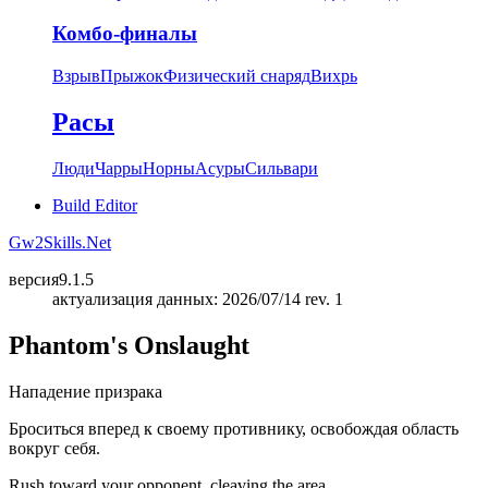
Комбо-финалы
Взрыв
Прыжок
Физический снаряд
Вихрь
Расы
Люди
Чарры
Норны
Асуры
Сильвари
Build Editor
Gw2Skills.Net
версия
9.1.5
актуализация данных: 2026/07/14 rev. 1
Phantom's Onslaught
Нападение призрака
Броситься вперед к своему противнику, освобождая область
вокруг себя.
Rush toward your opponent, cleaving the area.