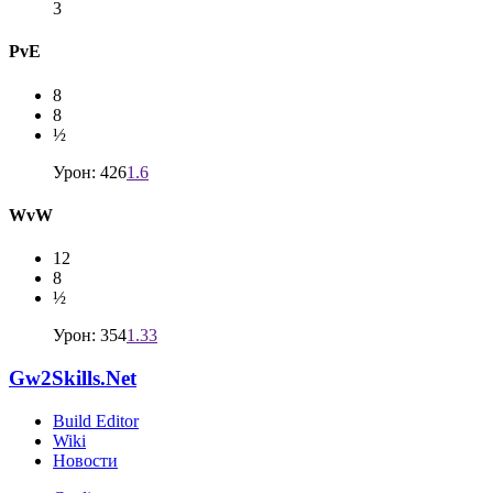
3
PvE
8
8
½
Урон: 426
1.6
WvW
12
8
½
Урон: 354
1.33
Gw2Skills.Net
Build Editor
Wiki
Новости