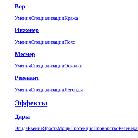
Вор
Умения
Специализации
Кража
Инженер
Умения
Специализации
Пояс
Месмер
Умения
Специализации
Осколки
Ревенант
Умения
Специализации
Легенды
Эффекты
Дары
Эгида
Рвение
Ярость
Мощь
Протекция
Проворство
Регенера