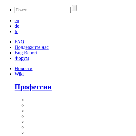
en
de
fr
FAQ
Поддержите нас
Bug Report
Форум
Новости
Wiki
Профессии