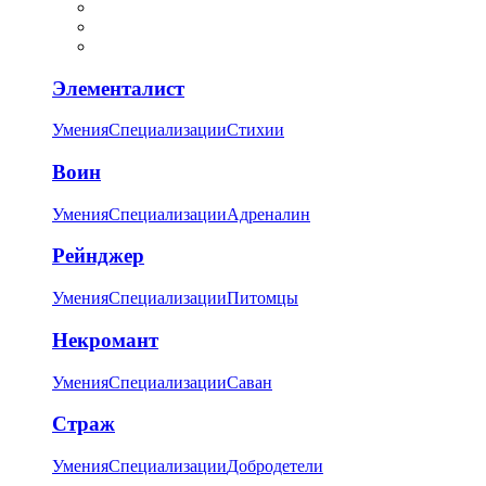
Элементалист
Умения
Специализации
Стихии
Воин
Умения
Специализации
Адреналин
Рейнджер
Умения
Специализации
Питомцы
Некромант
Умения
Специализации
Саван
Страж
Умения
Специализации
Добродетели