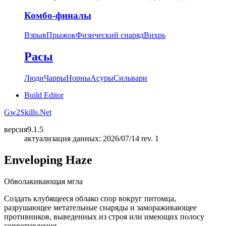
Комбо-финалы
Взрыв
Прыжок
Физический снаряд
Вихрь
Расы
Люди
Чарры
Норны
Асуры
Сильвари
Build Editor
Gw2Skills.Net
версия
9.1.5
актуализация данных: 2026/07/14 rev. 1
Enveloping Haze
Обволакивающая мгла
Создать клубящееся облако спор вокруг питомца,
разрушающее метательные снаряды и замораживающее
противников, выведенных из строя или имеющих полосу
сопротивления.