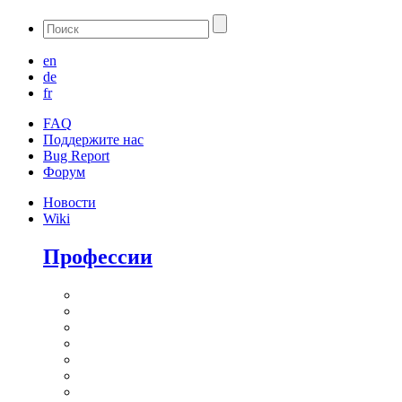
en
de
fr
FAQ
Поддержите нас
Bug Report
Форум
Новости
Wiki
Профессии