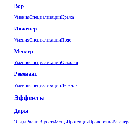
Вор
Умения
Специализации
Кража
Инженер
Умения
Специализации
Пояс
Месмер
Умения
Специализации
Осколки
Ревенант
Умения
Специализации
Легенды
Эффекты
Дары
Эгида
Рвение
Ярость
Мощь
Протекция
Проворство
Регенера