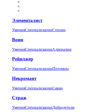
Элементалист
Умения
Специализации
Стихии
Воин
Умения
Специализации
Адреналин
Рейнджер
Умения
Специализации
Питомцы
Некромант
Умения
Специализации
Саван
Страж
Умения
Специализации
Добродетели