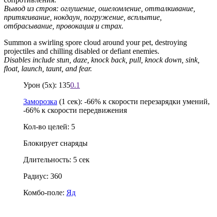
Вывод из строя: оглушение, ошеломление, отталкивание,
притягивание, нокдаун, погружение, всплытие,
отбрасывание, провокация и страх.
Summon a swirling spore cloud around your pet, destroying
projectiles and chilling disabled or defiant enemies.
Disables include stun, daze, knock back, pull, knock down, sink,
float, launch, taunt, and fear.
Урон (5x): 135
0.1
Заморозка
(1 сек): -66% к скорости перезарядки умений,
-66% к скорости передвижения
Кол-во целей: 5
Блокирует снаряды
Длительность: 5 сек
Радиус: 360
Комбо-поле:
Яд