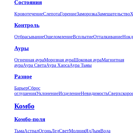
Состояния
Кровотечение
Слепота
Горение
Заморозка
Замешательство
Х
Контроль
Отбрасывание
Ошеломление
Всплытие
Отталкивание
Нокд
Ауры
Огненная аура
Морозная аура
Шоковая аура
Магнитная
аура
Аура Света
Аура Хаоса
Аура Тьмы
Разное
Барьер
Сброс
оглушения
Уклонение
Исцеление
Невидимость
Сверхскоро
Комбо
Комбо-поля
Тьма
Астрал
Огонь
Лед
Свет
Молния
Яд
Дым
Вода