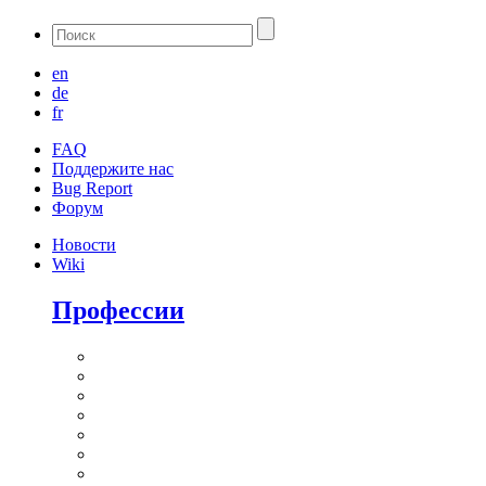
en
de
fr
FAQ
Поддержите нас
Bug Report
Форум
Новости
Wiki
Профессии