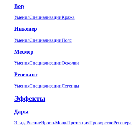
Вор
Умения
Специализации
Кража
Инженер
Умения
Специализации
Пояс
Месмер
Умения
Специализации
Осколки
Ревенант
Умения
Специализации
Легенды
Эффекты
Дары
Эгида
Рвение
Ярость
Мощь
Протекция
Проворство
Регенера