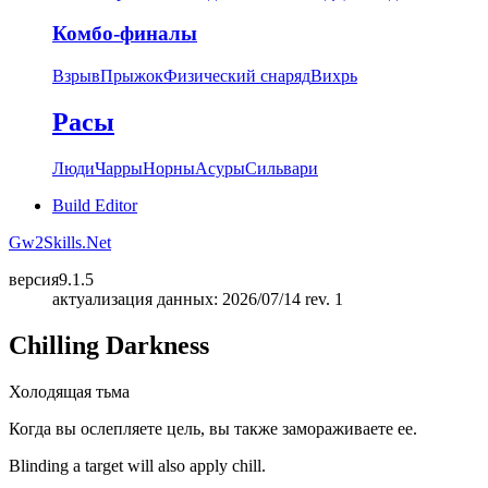
Комбо-финалы
Взрыв
Прыжок
Физический снаряд
Вихрь
Расы
Люди
Чарры
Норны
Асуры
Сильвари
Build Editor
Gw2Skills.Net
версия
9.1.5
актуализация данных: 2026/07/14 rev. 1
Chilling Darkness
Холодящая тьма
Когда вы ослепляете цель, вы также замораживаете ее.
Blinding a target will also apply chill.