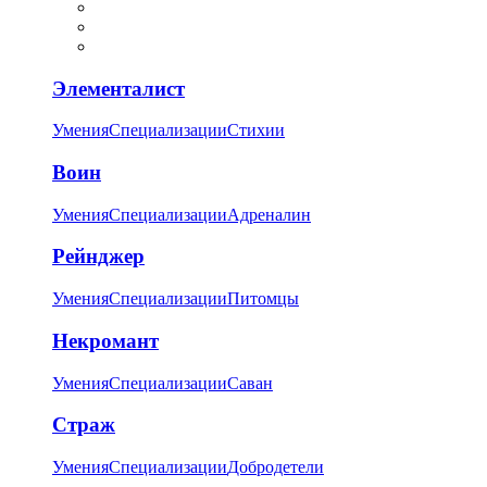
Элементалист
Умения
Специализации
Стихии
Воин
Умения
Специализации
Адреналин
Рейнджер
Умения
Специализации
Питомцы
Некромант
Умения
Специализации
Саван
Страж
Умения
Специализации
Добродетели