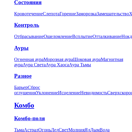
Состояния
Кровотечение
Слепота
Горение
Заморозка
Замешательство
Х
Контроль
Отбрасывание
Ошеломление
Всплытие
Отталкивание
Нокд
Ауры
Огненная аура
Морозная аура
Шоковая аура
Магнитная
аура
Аура Света
Аура Хаоса
Аура Тьмы
Разное
Барьер
Сброс
оглушения
Уклонение
Исцеление
Невидимость
Сверхскоро
Комбо
Комбо-поля
Тьма
Астрал
Огонь
Лед
Свет
Молния
Яд
Дым
Вода