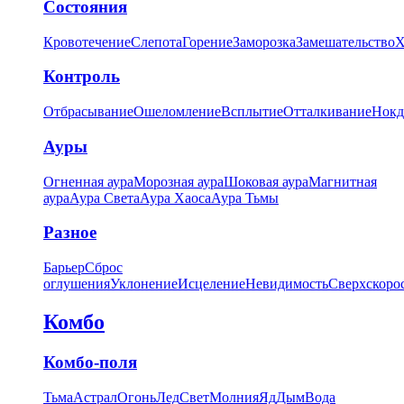
Состояния
Кровотечение
Слепота
Горение
Заморозка
Замешательство
Х
Контроль
Отбрасывание
Ошеломление
Всплытие
Отталкивание
Нокд
Ауры
Огненная аура
Морозная аура
Шоковая аура
Магнитная
аура
Аура Света
Аура Хаоса
Аура Тьмы
Разное
Барьер
Сброс
оглушения
Уклонение
Исцеление
Невидимость
Сверхскоро
Комбо
Комбо-поля
Тьма
Астрал
Огонь
Лед
Свет
Молния
Яд
Дым
Вода