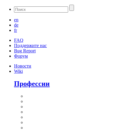
en
de
fr
FAQ
Поддержите нас
Bug Report
Форум
Новости
Wiki
Профессии