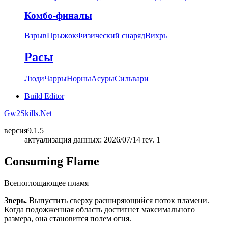
Комбо-финалы
Взрыв
Прыжок
Физический снаряд
Вихрь
Расы
Люди
Чарры
Норны
Асуры
Сильвари
Build Editor
Gw2Skills.Net
версия
9.1.5
актуализация данных: 2026/07/14 rev. 1
Consuming Flame
Всепоглощающее пламя
Зверь.
Выпустить сверху расширяющийся поток пламени.
Когда подожженная область достигнет максимального
размера, она становится полем огня.