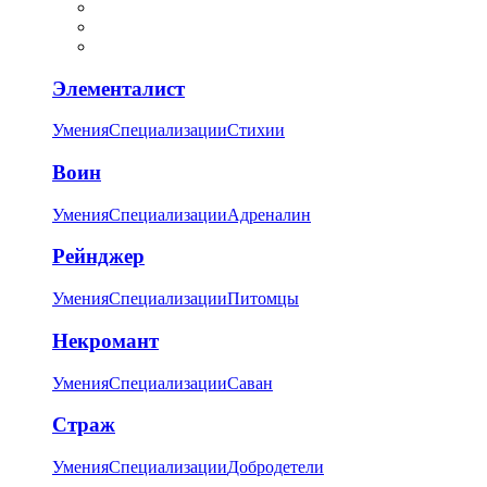
Элементалист
Умения
Специализации
Стихии
Воин
Умения
Специализации
Адреналин
Рейнджер
Умения
Специализации
Питомцы
Некромант
Умения
Специализации
Саван
Страж
Умения
Специализации
Добродетели