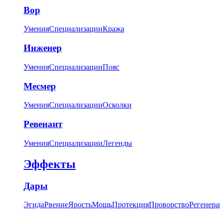
Вор
Умения
Специализации
Кража
Инженер
Умения
Специализации
Пояс
Месмер
Умения
Специализации
Осколки
Ревенант
Умения
Специализации
Легенды
Эффекты
Дары
Эгида
Рвение
Ярость
Мощь
Протекция
Проворство
Регенера