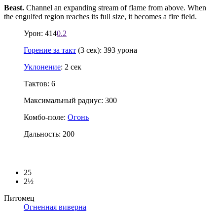
Beast.
Channel an expanding stream of flame from above. When
the engulfed region reaches its full size, it becomes a fire field.
Урон: 414
0.2
Горение за такт
(3 сек): 393 урона
Уклонение
: 2 сек
Тактов: 6
Максимальный радиус: 300
Комбо-поле:
Огонь
Дальность: 200
25
2½
Питомец
Огненная виверна