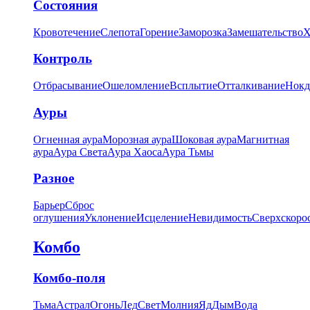
Состояния
Кровотечение
Слепота
Горение
Заморозка
Замешательство
Х
Контроль
Отбрасывание
Ошеломление
Всплытие
Отталкивание
Нокд
Ауры
Огненная аура
Морозная аура
Шоковая аура
Магнитная
аура
Аура Света
Аура Хаоса
Аура Тьмы
Разное
Барьер
Сброс
оглушения
Уклонение
Исцеление
Невидимость
Сверхскоро
Комбо
Комбо-поля
Тьма
Астрал
Огонь
Лед
Свет
Молния
Яд
Дым
Вода