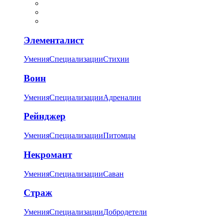
Элементалист
Умения
Специализации
Стихии
Воин
Умения
Специализации
Адреналин
Рейнджер
Умения
Специализации
Питомцы
Некромант
Умения
Специализации
Саван
Страж
Умения
Специализации
Добродетели