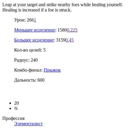
Leap at your target and strike nearby foes while healing yourself.
Healing is increased if a foe is struck.
Урон: 266
1
Меньшее исцеление
: 1580
0.225
Большее исцеление
: 3159
0.45
Кол-во целей: 5
Радиус: 240
Комбо-финал:
Прыжок
Дальность: 600
20
¾
Профессия
Элементалист