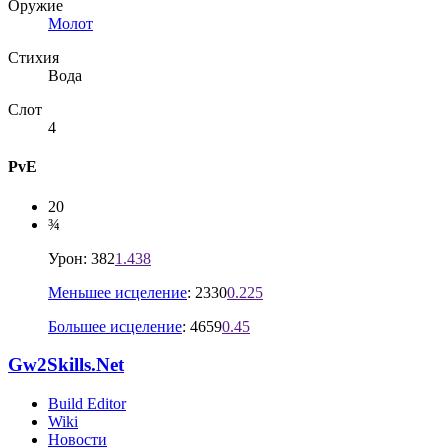
Оружие
Молот
Стихия
Вода
Слот
4
PvE
20
¾
Урон: 382
1.438
Меньшее исцеление
: 2330
0.225
Большее исцеление
: 4659
0.45
Gw2Skills.Net
Build Editor
Wiki
Новости