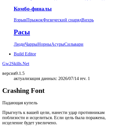
Комбо-финалы
Взрыв
Прыжок
Физический снаряд
Вихрь
Расы
Люди
Чарры
Норны
Асуры
Сильвари
Build Editor
Gw2Skills.Net
версия
9.1.5
актуализация данных: 2026/07/14 rev. 1
Crashing Font
Падающая купель
Прыгнуть к вашей цели, нанести удар противникам
поблизости и исцелиться. Если цель была поражена,
исцеление будет увеличено.