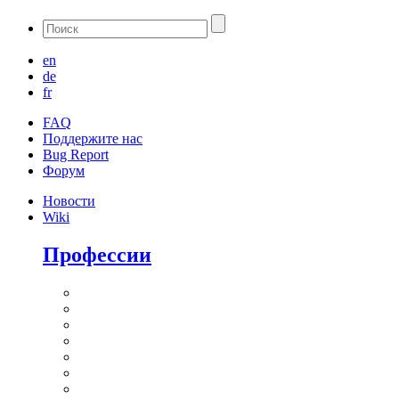
en
de
fr
FAQ
Поддержите нас
Bug Report
Форум
Новости
Wiki
Профессии