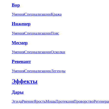
Вор
Умения
Специализации
Кража
Инженер
Умения
Специализации
Пояс
Месмер
Умения
Специализации
Осколки
Ревенант
Умения
Специализации
Легенды
Эффекты
Дары
Эгида
Рвение
Ярость
Мощь
Протекция
Проворство
Регенера