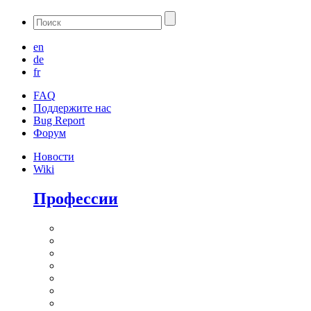
en
de
fr
FAQ
Поддержите нас
Bug Report
Форум
Новости
Wiki
Профессии