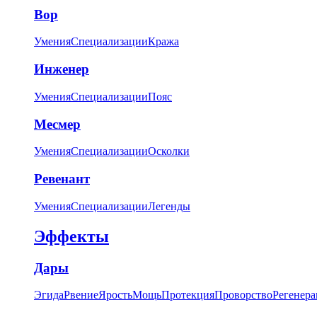
Вор
Умения
Специализации
Кража
Инженер
Умения
Специализации
Пояс
Месмер
Умения
Специализации
Осколки
Ревенант
Умения
Специализации
Легенды
Эффекты
Дары
Эгида
Рвение
Ярость
Мощь
Протекция
Проворство
Регенера