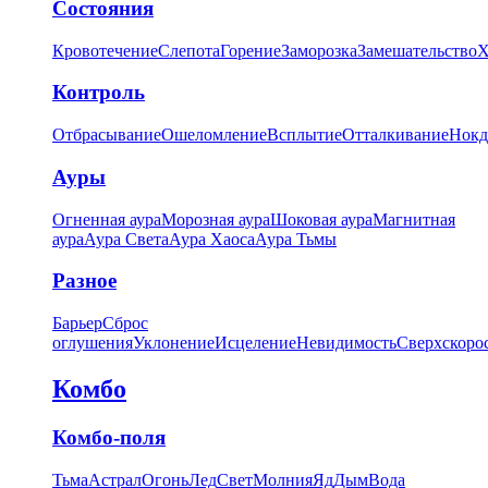
Состояния
Кровотечение
Слепота
Горение
Заморозка
Замешательство
Х
Контроль
Отбрасывание
Ошеломление
Всплытие
Отталкивание
Нокд
Ауры
Огненная аура
Морозная аура
Шоковая аура
Магнитная
аура
Аура Света
Аура Хаоса
Аура Тьмы
Разное
Барьер
Сброс
оглушения
Уклонение
Исцеление
Невидимость
Сверхскоро
Комбо
Комбо-поля
Тьма
Астрал
Огонь
Лед
Свет
Молния
Яд
Дым
Вода