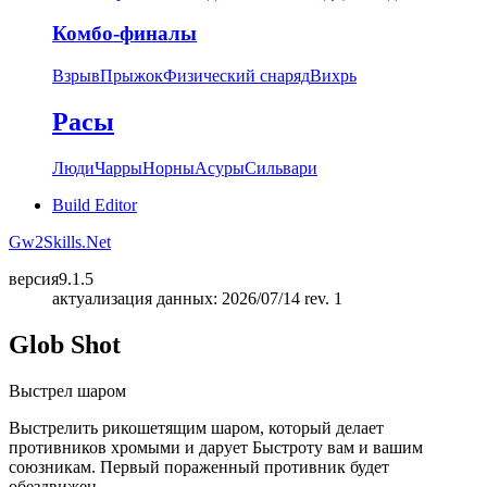
Комбо-финалы
Взрыв
Прыжок
Физический снаряд
Вихрь
Расы
Люди
Чарры
Норны
Асуры
Сильвари
Build Editor
Gw2Skills.Net
версия
9.1.5
актуализация данных: 2026/07/14 rev. 1
Glob Shot
Выстрел шаром
Выстрелить рикошетящим шаром, который делает
противников хромыми и дарует Быстроту вам и вашим
союзникам. Первый пораженный противник будет
обездвижен.