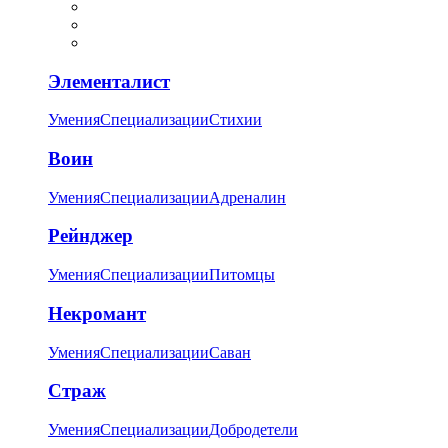
Элементалист
Умения
Специализации
Стихии
Воин
Умения
Специализации
Адреналин
Рейнджер
Умения
Специализации
Питомцы
Некромант
Умения
Специализации
Саван
Страж
Умения
Специализации
Добродетели