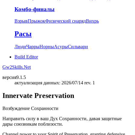
Комбо-финалы
Взрыв
Прыжок
Физический снаряд
Вихрь
Расы
Люди
Чарры
Норны
Асуры
Сильвари
Build Editor
Gw2Skills.Net
версия
9.1.5
актуализация данных: 2026/07/14 rev. 1
Innervate Preservation
Возбуждение Сохранности
Направить силу в ваш Дух Сохранности, давая защитные
дары союзникам поблизости.
Channel power to your Spirit of Preservation, granting defensive