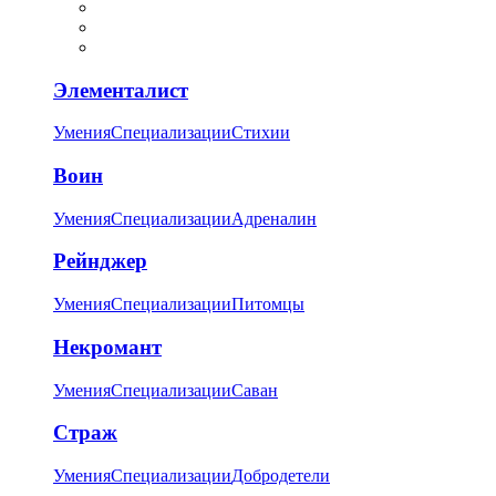
Элементалист
Умения
Специализации
Стихии
Воин
Умения
Специализации
Адреналин
Рейнджер
Умения
Специализации
Питомцы
Некромант
Умения
Специализации
Саван
Страж
Умения
Специализации
Добродетели