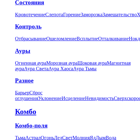
Состояния
Кровотечение
Слепота
Горение
Заморозка
Замешательство
Х
Контроль
Отбрасывание
Ошеломление
Всплытие
Отталкивание
Нокд
Ауры
Огненная аура
Морозная аура
Шоковая аура
Магнитная
аура
Аура Света
Аура Хаоса
Аура Тьмы
Разное
Барьер
Сброс
оглушения
Уклонение
Исцеление
Невидимость
Сверхскоро
Комбо
Комбо-поля
Тьма
Астрал
Огонь
Лед
Свет
Молния
Яд
Дым
Вода