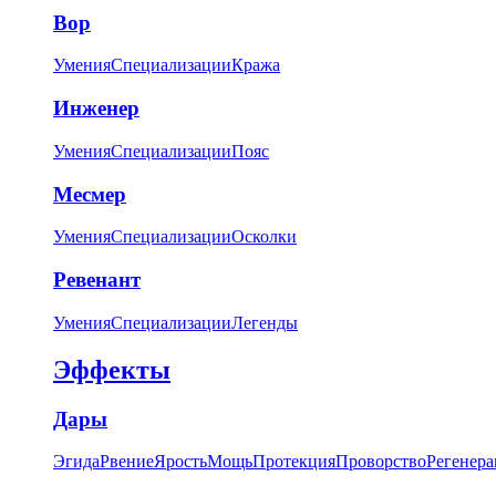
Вор
Умения
Специализации
Кража
Инженер
Умения
Специализации
Пояс
Месмер
Умения
Специализации
Осколки
Ревенант
Умения
Специализации
Легенды
Эффекты
Дары
Эгида
Рвение
Ярость
Мощь
Протекция
Проворство
Регенера