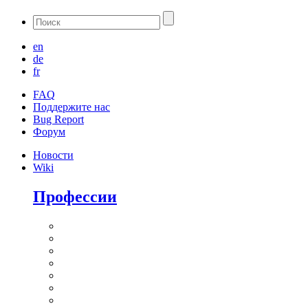
en
de
fr
FAQ
Поддержите нас
Bug Report
Форум
Новости
Wiki
Профессии