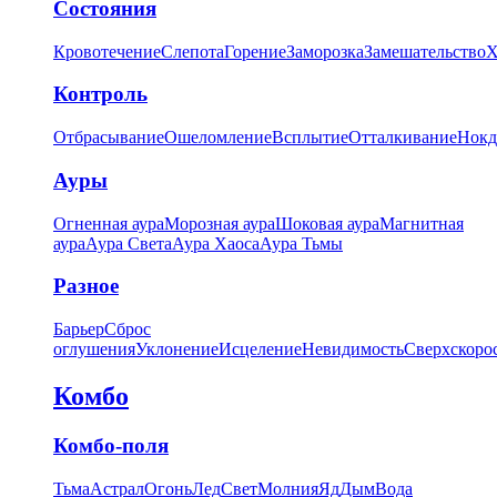
Состояния
Кровотечение
Слепота
Горение
Заморозка
Замешательство
Х
Контроль
Отбрасывание
Ошеломление
Всплытие
Отталкивание
Нокд
Ауры
Огненная аура
Морозная аура
Шоковая аура
Магнитная
аура
Аура Света
Аура Хаоса
Аура Тьмы
Разное
Барьер
Сброс
оглушения
Уклонение
Исцеление
Невидимость
Сверхскоро
Комбо
Комбо-поля
Тьма
Астрал
Огонь
Лед
Свет
Молния
Яд
Дым
Вода