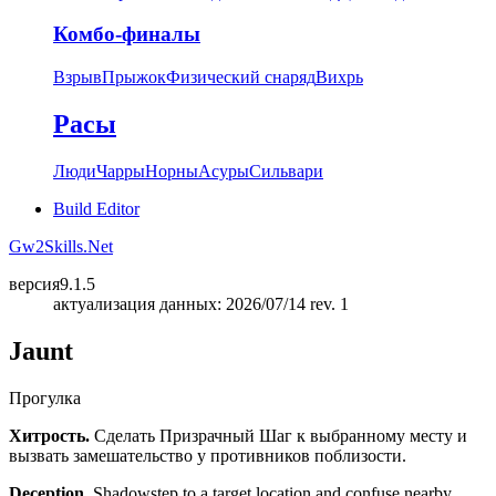
Комбо-финалы
Взрыв
Прыжок
Физический снаряд
Вихрь
Расы
Люди
Чарры
Норны
Асуры
Сильвари
Build Editor
Gw2Skills.Net
версия
9.1.5
актуализация данных: 2026/07/14 rev. 1
Jaunt
Прогулка
Хитрость.
Сделать Призрачный Шаг к выбранному месту и
вызвать замешательство у противников поблизости.
Deception.
Shadowstep to a target location and confuse nearby