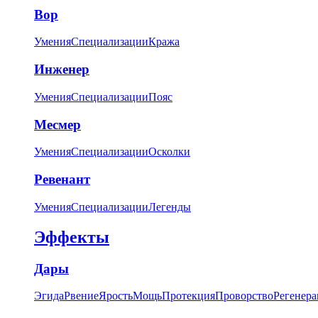
Вор
Умения
Специализации
Кража
Инженер
Умения
Специализации
Пояс
Месмер
Умения
Специализации
Осколки
Ревенант
Умения
Специализации
Легенды
Эффекты
Дары
Эгида
Рвение
Ярость
Мощь
Протекция
Проворство
Регенера