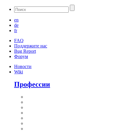
en
de
fr
FAQ
Поддержите нас
Bug Report
Форум
Новости
Wiki
Профессии