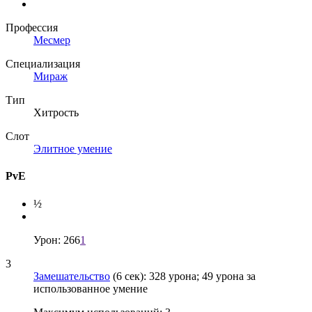
Профессия
Месмер
Специализация
Мираж
Тип
Хитрость
Слот
Элитное умение
PvE
½
Урон: 266
1
3
Замешательство
(6 сек): 328 урона; 49 урона за
использованное умение