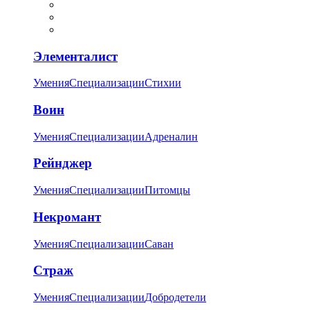
Элементалист
Умения
Специализации
Стихии
Воин
Умения
Специализации
Адреналин
Рейнджер
Умения
Специализации
Питомцы
Некромант
Умения
Специализации
Саван
Страж
Умения
Специализации
Добродетели