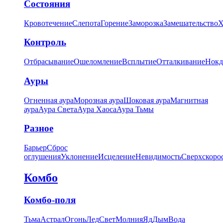
Состояния
Кровотечение
Слепота
Горение
Заморозка
Замешательство
Х
Контроль
Отбрасывание
Ошеломление
Всплытие
Отталкивание
Нокд
Ауры
Огненная аура
Морозная аура
Шоковая аура
Магнитная
аура
Аура Света
Аура Хаоса
Аура Тьмы
Разное
Барьер
Сброс
оглушения
Уклонение
Исцеление
Невидимость
Сверхскоро
Комбо
Комбо-поля
Тьма
Астрал
Огонь
Лед
Свет
Молния
Яд
Дым
Вода