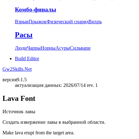
Комбо-финалы
Взрыв
Прыжок
Физический снаряд
Вихрь
Расы
Люди
Чарры
Норны
Асуры
Сильвари
Build Editor
Gw2Skills.Net
версия
9.1.5
актуализация данных: 2026/07/14 rev. 1
Lava Font
Источник лавы
Создать извержение лавы в выбранной области.
Make lava erupt from the target area.