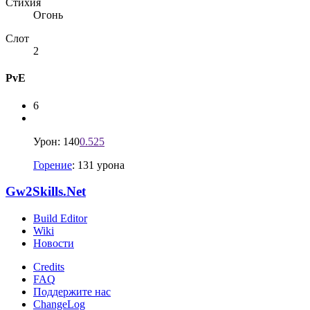
Стихия
Огонь
Слот
2
PvE
6
Урон: 140
0.525
Горение
: 131 урона
Gw2Skills.Net
Build Editor
Wiki
Новости
Credits
FAQ
Поддержите нас
ChangeLog