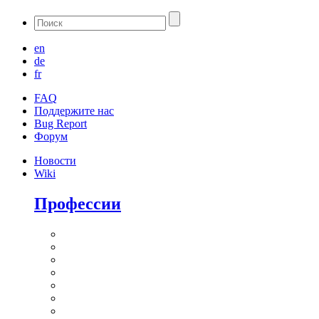
en
de
fr
FAQ
Поддержите нас
Bug Report
Форум
Новости
Wiki
Профессии