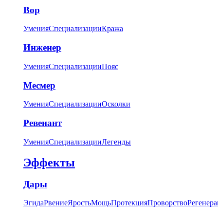
Вор
Умения
Специализации
Кража
Инженер
Умения
Специализации
Пояс
Месмер
Умения
Специализации
Осколки
Ревенант
Умения
Специализации
Легенды
Эффекты
Дары
Эгида
Рвение
Ярость
Мощь
Протекция
Проворство
Регенера