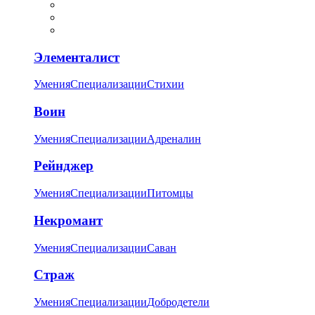
Элементалист
Умения
Специализации
Стихии
Воин
Умения
Специализации
Адреналин
Рейнджер
Умения
Специализации
Питомцы
Некромант
Умения
Специализации
Саван
Страж
Умения
Специализации
Добродетели