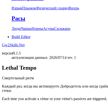
Взрыв
Прыжок
Физический снаряд
Вихрь
Расы
Люди
Чарры
Норны
Асуры
Сильвари
Build Editor
Gw2Skills.Net
версия
9.1.5
актуализация данных: 2026/07/14 rev. 1
Lethal Tempo
Смертельный ритм
Каждый раз, когда вы активируете Добродетель или когда сраб
стеки.
Each time you activate a virtue or your virtue's passives are triggered