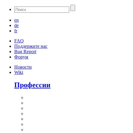
en
de
fr
FAQ
Поддержите нас
Bug Report
Форум
Новости
Wiki
Профессии