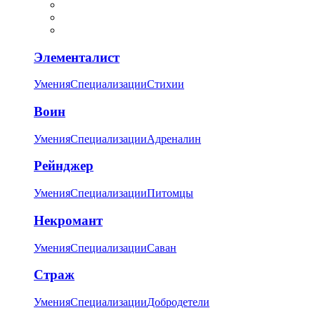
Элементалист
Умения
Специализации
Стихии
Воин
Умения
Специализации
Адреналин
Рейнджер
Умения
Специализации
Питомцы
Некромант
Умения
Специализации
Саван
Страж
Умения
Специализации
Добродетели