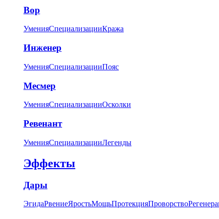
Вор
Умения
Специализации
Кража
Инженер
Умения
Специализации
Пояс
Месмер
Умения
Специализации
Осколки
Ревенант
Умения
Специализации
Легенды
Эффекты
Дары
Эгида
Рвение
Ярость
Мощь
Протекция
Проворство
Регенера