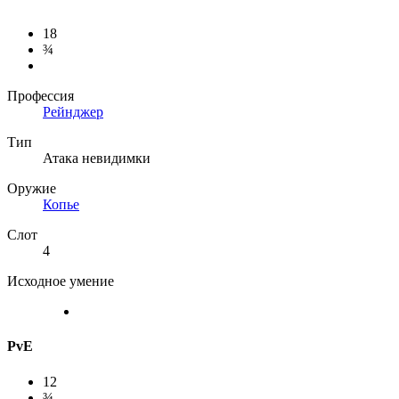
18
¾
Профессия
Рейнджер
Тип
Атака невидимки
Оружие
Копье
Слот
4
Исходное умение
PvE
12
¾