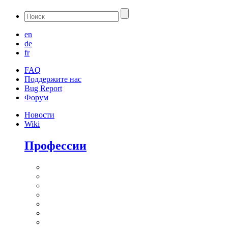
en
de
fr
FAQ
Поддержите нас
Bug Report
Форум
Новости
Wiki
Профессии