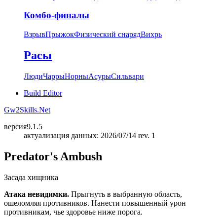
Комбо-финалы
Взрыв
Прыжок
Физический снаряд
Вихрь
Расы
Люди
Чарры
Норны
Асуры
Сильвари
Build Editor
Gw2Skills.Net
версия
9.1.5
актуализация данных: 2026/07/14 rev. 1
Predator's Ambush
Засада хищника
Атака невидимки.
Прыгнуть в выбранную область,
ошеломляя противников. Нанести повышенный урон
противникам, чье здоровье ниже порога.