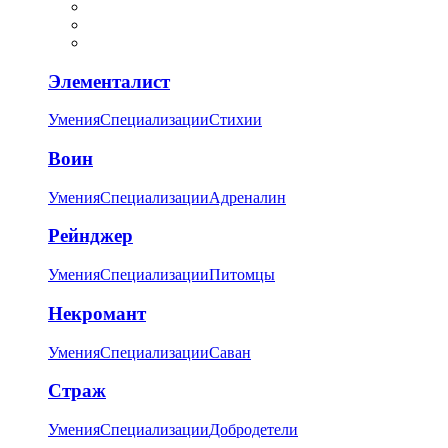
Элементалист
Умения
Специализации
Стихии
Воин
Умения
Специализации
Адреналин
Рейнджер
Умения
Специализации
Питомцы
Некромант
Умения
Специализации
Саван
Страж
Умения
Специализации
Добродетели