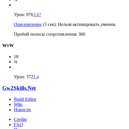
Урон: 976
3.67
Ошеломление
(3 сек): Нельзя активировать умения.
Пробой полосы сопротивления: 300
WvW
18
¾
Урон: 372
1.4
Gw2Skills.Net
Build Editor
Wiki
Новости
Credits
FAQ