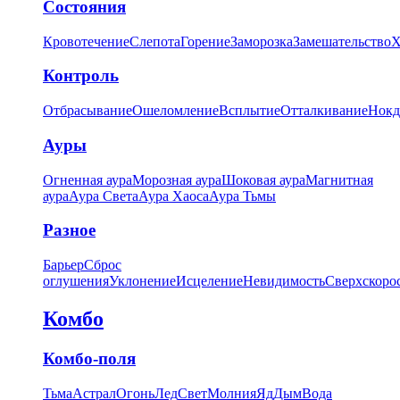
Состояния
Кровотечение
Слепота
Горение
Заморозка
Замешательство
Х
Контроль
Отбрасывание
Ошеломление
Всплытие
Отталкивание
Нокд
Ауры
Огненная аура
Морозная аура
Шоковая аура
Магнитная
аура
Аура Света
Аура Хаоса
Аура Тьмы
Разное
Барьер
Сброс
оглушения
Уклонение
Исцеление
Невидимость
Сверхскоро
Комбо
Комбо-поля
Тьма
Астрал
Огонь
Лед
Свет
Молния
Яд
Дым
Вода