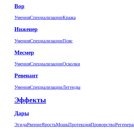
Вор
Умения
Специализации
Кража
Инженер
Умения
Специализации
Пояс
Месмер
Умения
Специализации
Осколки
Ревенант
Умения
Специализации
Легенды
Эффекты
Дары
Эгида
Рвение
Ярость
Мощь
Протекция
Проворство
Регенера