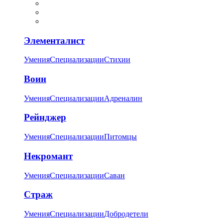
Элементалист
Умения
Специализации
Стихии
Воин
Умения
Специализации
Адреналин
Рейнджер
Умения
Специализации
Питомцы
Некромант
Умения
Специализации
Саван
Страж
Умения
Специализации
Добродетели