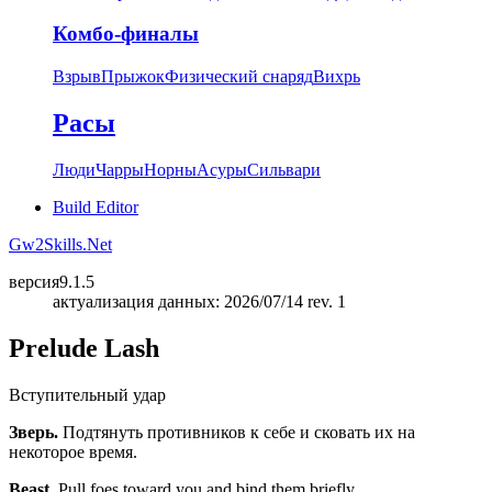
Комбо-финалы
Взрыв
Прыжок
Физический снаряд
Вихрь
Расы
Люди
Чарры
Норны
Асуры
Сильвари
Build Editor
Gw2Skills.Net
версия
9.1.5
актуализация данных: 2026/07/14 rev. 1
Prelude Lash
Вступительный удар
Зверь.
Подтянуть противников к себе и сковать их на
некоторое время.
Beast.
Pull foes toward you and bind them briefly.