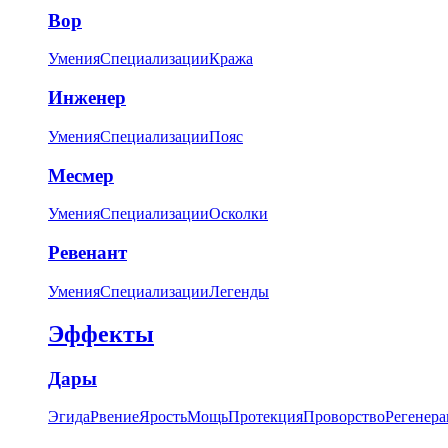
Вор
Умения
Специализации
Кража
Инженер
Умения
Специализации
Пояс
Месмер
Умения
Специализации
Осколки
Ревенант
Умения
Специализации
Легенды
Эффекты
Дары
Эгида
Рвение
Ярость
Мощь
Протекция
Проворство
Регенера