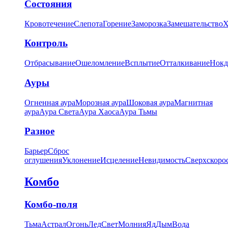
Состояния
Кровотечение
Слепота
Горение
Заморозка
Замешательство
Х
Контроль
Отбрасывание
Ошеломление
Всплытие
Отталкивание
Нокд
Ауры
Огненная аура
Морозная аура
Шоковая аура
Магнитная
аура
Аура Света
Аура Хаоса
Аура Тьмы
Разное
Барьер
Сброс
оглушения
Уклонение
Исцеление
Невидимость
Сверхскоро
Комбо
Комбо-поля
Тьма
Астрал
Огонь
Лед
Свет
Молния
Яд
Дым
Вода