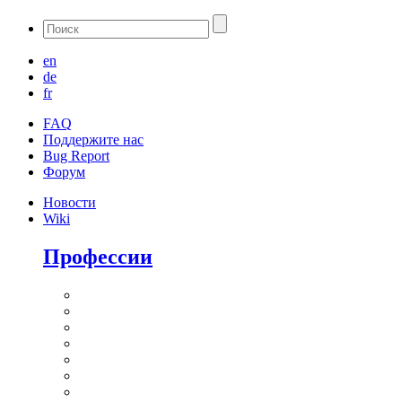
en
de
fr
FAQ
Поддержите нас
Bug Report
Форум
Новости
Wiki
Профессии