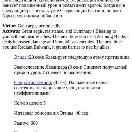
нанесет повышенный урон и обездвижит врагов. Когда вы в
следующий раз используете Сверкающий бастион, он даст
барьер союзникам поблизости.
Virtue:
Gain aegis periodically.
Activate:
Grant aegis, resistance, and Luminary's Blessing to
yourself and nearby allies. The next time you use Gleaming Blade, it
deals increased damage and immobilizes enemies. The next time
you use Radiant Bulwark, it grants barrier to nearby allies.
Эгида
(20 сек): Блокирует следующую атаку противника
Благословение Люминара (3 сек): Снижает получаемый
прямой урон. Исцеляет по окончанию.
Сопротивляемость
(4 сек): Наложенные на вас
состояния, не наносящие урон, становятся
неэффективными
Кол-во целей: 5
Интервал обновления Эгиды: 40 сек
Радиус: 600