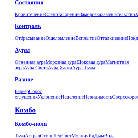
Состояния
Кровотечение
Слепота
Горение
Заморозка
Замешательство
Х
Контроль
Отбрасывание
Ошеломление
Всплытие
Отталкивание
Нокд
Ауры
Огненная аура
Морозная аура
Шоковая аура
Магнитная
аура
Аура Света
Аура Хаоса
Аура Тьмы
Разное
Барьер
Сброс
оглушения
Уклонение
Исцеление
Невидимость
Сверхскоро
Комбо
Комбо-поля
Тьма
Астрал
Огонь
Лед
Свет
Молния
Яд
Дым
Вода