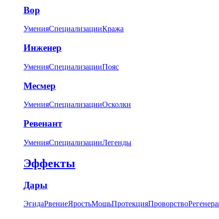
Вор
Умения
Специализации
Кража
Инженер
Умения
Специализации
Пояс
Месмер
Умения
Специализации
Осколки
Ревенант
Умения
Специализации
Легенды
Эффекты
Дары
Эгида
Рвение
Ярость
Мощь
Протекция
Проворство
Регенера