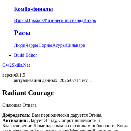
Комбо-финалы
Взрыв
Прыжок
Физический снаряд
Вихрь
Расы
Люди
Чарры
Норны
Асуры
Сильвари
Build Editor
Gw2Skills.Net
версия
9.1.5
актуализация данных: 2026/07/14 rev. 1
Radiant Courage
Сияющая Отвага
Добродетель:
Вам периодически даруется Эгида.
Активация:
Дарует Эгиду, Сопротивляемость и
Благословение Люминара вам и союзникам поблизости. Когда
вы в следующий раз используете Мерцающий клинок, он