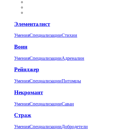
Элементалист
Умения
Специализации
Стихии
Воин
Умения
Специализации
Адреналин
Рейнджер
Умения
Специализации
Питомцы
Некромант
Умения
Специализации
Саван
Страж
Умения
Специализации
Добродетели