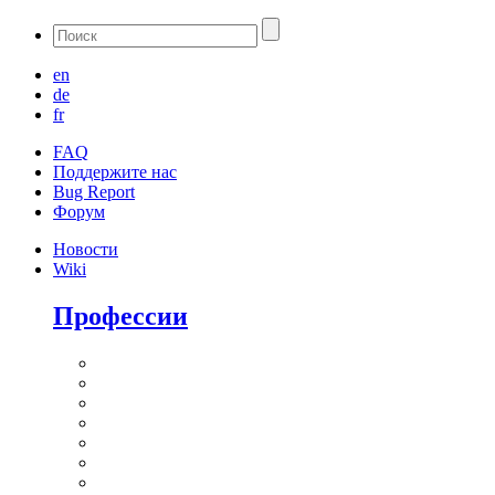
en
de
fr
FAQ
Поддержите нас
Bug Report
Форум
Новости
Wiki
Профессии