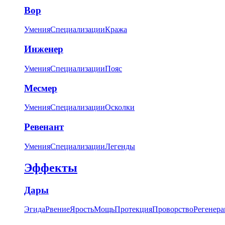
Вор
Умения
Специализации
Кража
Инженер
Умения
Специализации
Пояс
Месмер
Умения
Специализации
Осколки
Ревенант
Умения
Специализации
Легенды
Эффекты
Дары
Эгида
Рвение
Ярость
Мощь
Протекция
Проворство
Регенера