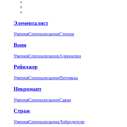
Элементалист
Умения
Специализации
Стихии
Воин
Умения
Специализации
Адреналин
Рейнджер
Умения
Специализации
Питомцы
Некромант
Умения
Специализации
Саван
Страж
Умения
Специализации
Добродетели