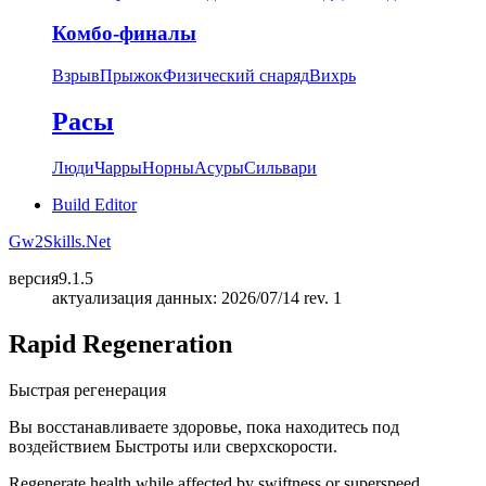
Комбо-финалы
Взрыв
Прыжок
Физический снаряд
Вихрь
Расы
Люди
Чарры
Норны
Асуры
Сильвари
Build Editor
Gw2Skills.Net
версия
9.1.5
актуализация данных: 2026/07/14 rev. 1
Rapid Regeneration
Быстрая регенерация
Вы восстанавливаете здоровье, пока находитесь под
воздействием Быстроты или сверхскорости.
Regenerate health while affected by swiftness or superspeed.