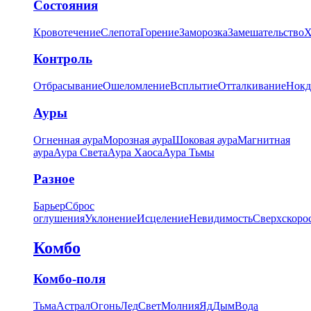
Состояния
Кровотечение
Слепота
Горение
Заморозка
Замешательство
Х
Контроль
Отбрасывание
Ошеломление
Всплытие
Отталкивание
Нокд
Ауры
Огненная аура
Морозная аура
Шоковая аура
Магнитная
аура
Аура Света
Аура Хаоса
Аура Тьмы
Разное
Барьер
Сброс
оглушения
Уклонение
Исцеление
Невидимость
Сверхскоро
Комбо
Комбо-поля
Тьма
Астрал
Огонь
Лед
Свет
Молния
Яд
Дым
Вода