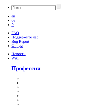
en
de
fr
FAQ
Поддержите нас
Bug Report
Форум
Новости
Wiki
Профессии