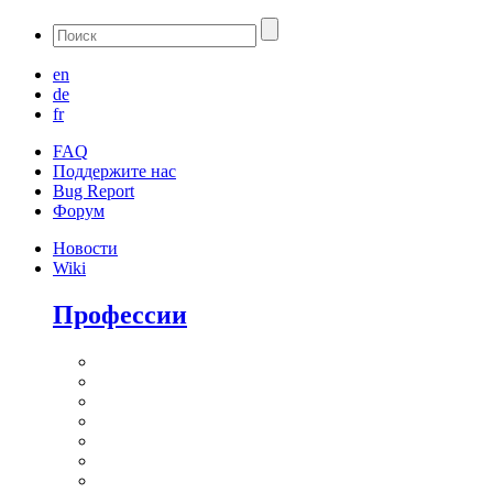
en
de
fr
FAQ
Поддержите нас
Bug Report
Форум
Новости
Wiki
Профессии