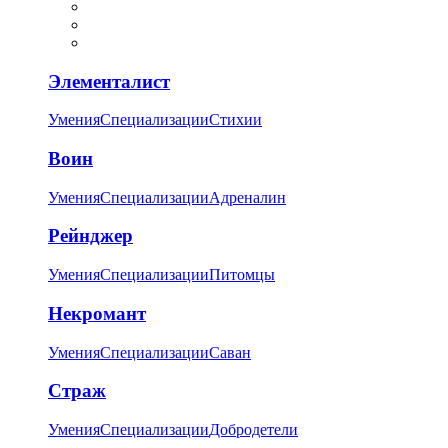
Элементалист
Умения
Специализации
Стихии
Воин
Умения
Специализации
Адреналин
Рейнджер
Умения
Специализации
Питомцы
Некромант
Умения
Специализации
Саван
Страж
Умения
Специализации
Добродетели