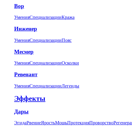
Вор
Умения
Специализации
Кража
Инженер
Умения
Специализации
Пояс
Месмер
Умения
Специализации
Осколки
Ревенант
Умения
Специализации
Легенды
Эффекты
Дары
Эгида
Рвение
Ярость
Мощь
Протекция
Проворство
Регенера