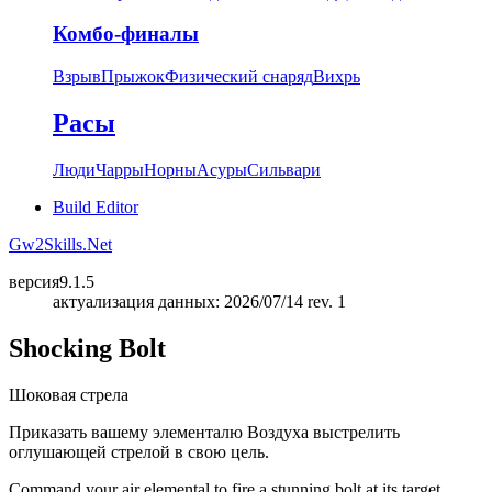
Комбо-финалы
Взрыв
Прыжок
Физический снаряд
Вихрь
Расы
Люди
Чарры
Норны
Асуры
Сильвари
Build Editor
Gw2Skills.Net
версия
9.1.5
актуализация данных: 2026/07/14 rev. 1
Shocking Bolt
Шоковая стрела
Приказать вашему элементалю Воздуха выстрелить
оглушающей стрелой в свою цель.
Command your air elemental to fire a stunning bolt at its target.