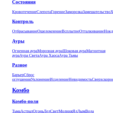
Состояния
Кровотечение
Слепота
Горение
Заморозка
Замешательство
Х
Контроль
Отбрасывание
Ошеломление
Всплытие
Отталкивание
Нокд
Ауры
Огненная аура
Морозная аура
Шоковая аура
Магнитная
аура
Аура Света
Аура Хаоса
Аура Тьмы
Разное
Барьер
Сброс
оглушения
Уклонение
Исцеление
Невидимость
Сверхскоро
Комбо
Комбо-поля
Тьма
Астрал
Огонь
Лед
Свет
Молния
Яд
Дым
Вода