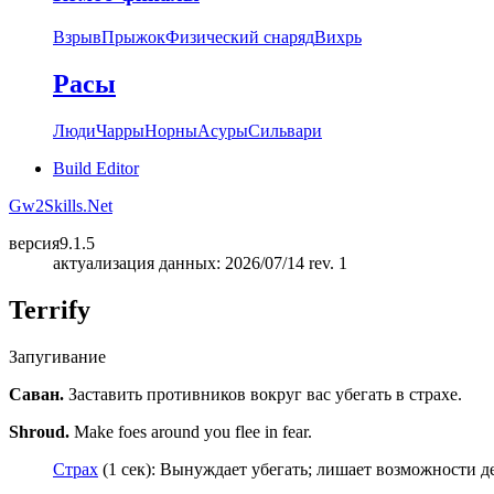
Взрыв
Прыжок
Физический снаряд
Вихрь
Расы
Люди
Чарры
Норны
Асуры
Сильвари
Build Editor
Gw2Skills.Net
версия
9.1.5
актуализация данных: 2026/07/14 rev. 1
Terrify
Запугивание
Саван.
Заставить противников вокруг вас убегать в страхе.
Shroud.
Make foes around you flee in fear.
Страх
(1 сек): Вынуждает убегать; лишает возможности д