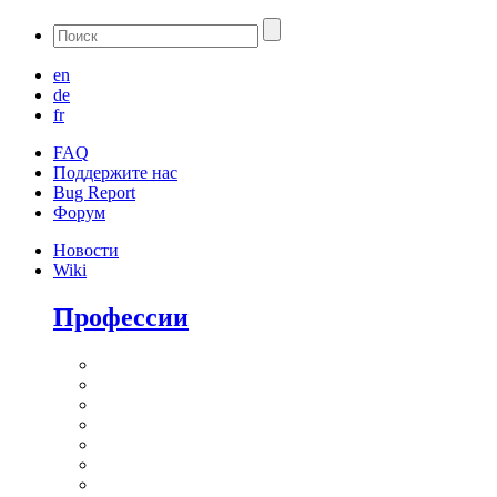
en
de
fr
FAQ
Поддержите нас
Bug Report
Форум
Новости
Wiki
Профессии