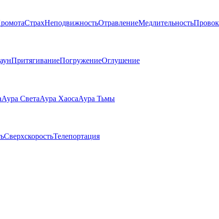
ромота
Страх
Неподвижность
Отравление
Медлительность
Провок
аун
Притягивание
Погружение
Оглушение
а
Аура Света
Аура Хаоса
Аура Тьмы
ь
Сверхскорость
Телепортация