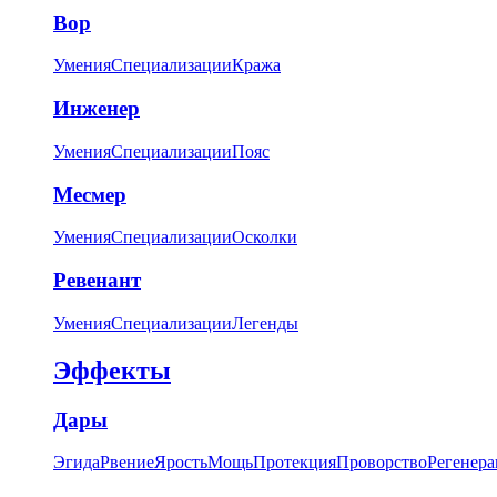
Вор
Умения
Специализации
Кража
Инженер
Умения
Специализации
Пояс
Месмер
Умения
Специализации
Осколки
Ревенант
Умения
Специализации
Легенды
Эффекты
Дары
Эгида
Рвение
Ярость
Мощь
Протекция
Проворство
Регенера