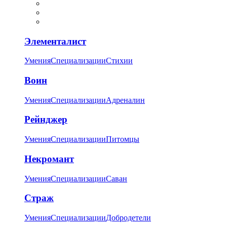
Элементалист
Умения
Специализации
Стихии
Воин
Умения
Специализации
Адреналин
Рейнджер
Умения
Специализации
Питомцы
Некромант
Умения
Специализации
Саван
Страж
Умения
Специализации
Добродетели