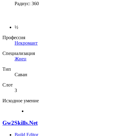
Радиус: 360
½
Профессия
Некромант
Специализация
Жнец
Тип
Саван
Слот
3
Исходное умение
Gw2Skills.Net
Build Editor