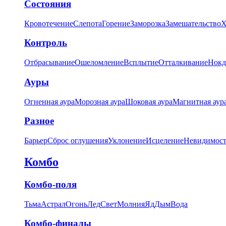
Состояния
Кровотечение
Слепота
Горение
Заморозка
Замешательство
Х
Контроль
Отбрасывание
Ошеломление
Всплытие
Отталкивание
Нокд
Ауры
Огненная аура
Морозная аура
Шоковая аура
Магнитная аур
Разное
Барьер
Сброс оглушения
Уклонение
Исцеление
Невидимост
Комбо
Комбо-поля
Тьма
Астрал
Огонь
Лед
Свет
Молния
Яд
Дым
Вода
Комбо-финалы