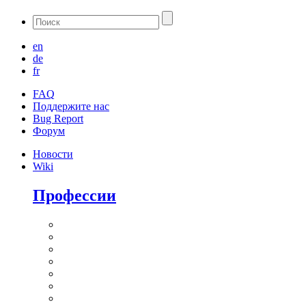
en
de
fr
FAQ
Поддержите нас
Bug Report
Форум
Новости
Wiki
Профессии