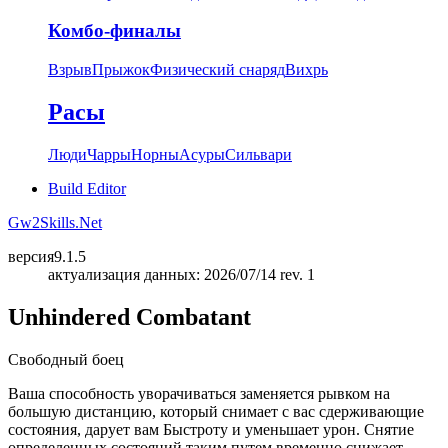
Комбо-финалы
Взрыв
Прыжок
Физический снаряд
Вихрь
Расы
Люди
Чарры
Норны
Асуры
Сильвари
Build Editor
Gw2Skills.Net
версия
9.1.5
актуализация данных: 2026/07/14 rev. 1
Unhindered Combatant
Свободный боец
Ваша способность уворачиваться заменяется рывком на
большую дистанцию, который снимает с вас сдерживающие
состояния, дарует вам Быстроту и уменьшает урон. Снятие
определенных состояний таким путем временно снижает