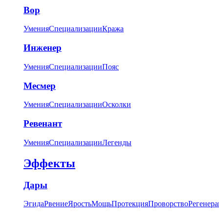
Вор
Умения
Специализации
Кража
Инженер
Умения
Специализации
Пояс
Месмер
Умения
Специализации
Осколки
Ревенант
Умения
Специализации
Легенды
Эффекты
Дары
Эгида
Рвение
Ярость
Мощь
Протекция
Проворство
Регенера