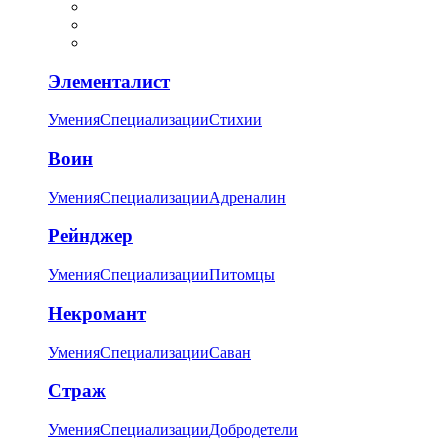
Элементалист
Умения
Специализации
Стихии
Воин
Умения
Специализации
Адреналин
Рейнджер
Умения
Специализации
Питомцы
Некромант
Умения
Специализации
Саван
Страж
Умения
Специализации
Добродетели