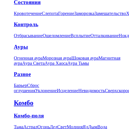
Состояния
Кровотечение
Слепота
Горение
Заморозка
Замешательство
Х
Контроль
Отбрасывание
Ошеломление
Всплытие
Отталкивание
Нокд
Ауры
Огненная аура
Морозная аура
Шоковая аура
Магнитная
аура
Аура Света
Аура Хаоса
Аура Тьмы
Разное
Барьер
Сброс
оглушения
Уклонение
Исцеление
Невидимость
Сверхскоро
Комбо
Комбо-поля
Тьма
Астрал
Огонь
Лед
Свет
Молния
Яд
Дым
Вода