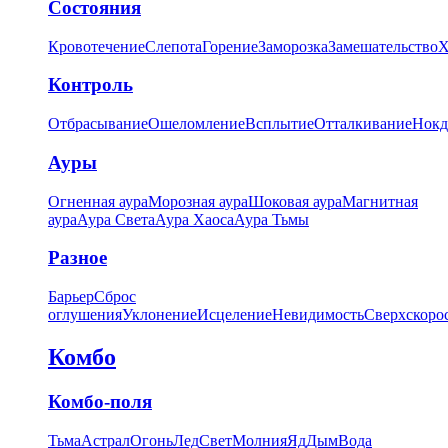
Состояния
Кровотечение
Слепота
Горение
Заморозка
Замешательство
Х
Контроль
Отбрасывание
Ошеломление
Всплытие
Отталкивание
Нокд
Ауры
Огненная аура
Морозная аура
Шоковая аура
Магнитная
аура
Аура Света
Аура Хаоса
Аура Тьмы
Разное
Барьер
Сброс
оглушения
Уклонение
Исцеление
Невидимость
Сверхскоро
Комбо
Комбо-поля
Тьма
Астрал
Огонь
Лед
Свет
Молния
Яд
Дым
Вода