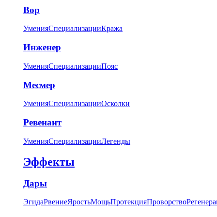
Вор
Умения
Специализации
Кража
Инженер
Умения
Специализации
Пояс
Месмер
Умения
Специализации
Осколки
Ревенант
Умения
Специализации
Легенды
Эффекты
Дары
Эгида
Рвение
Ярость
Мощь
Протекция
Проворство
Регенера