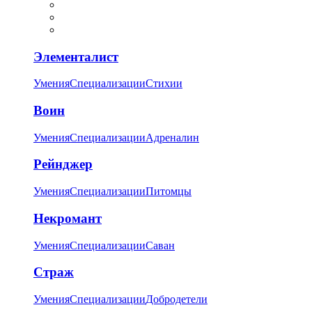
Элементалист
Умения
Специализации
Стихии
Воин
Умения
Специализации
Адреналин
Рейнджер
Умения
Специализации
Питомцы
Некромант
Умения
Специализации
Саван
Страж
Умения
Специализации
Добродетели