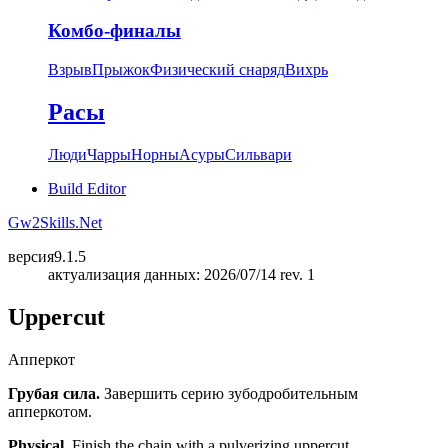
Комбо-финалы
Взрыв
Прыжок
Физический снаряд
Вихрь
Расы
Люди
Чарры
Норны
Асуры
Сильвари
Build Editor
Gw2Skills.Net
версия
9.1.5
актуализация данных: 2026/07/14 rev. 1
Uppercut
Апперкот
Грубая сила.
Завершить серию зубодробительным
апперкотом.
Physical.
Finish the chain with a pulverizing uppercut.