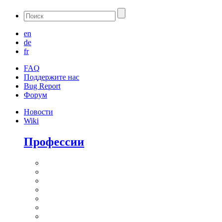
en
de
fr
FAQ
Поддержите нас
Bug Report
Форум
Новости
Wiki
Профессии