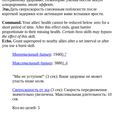
игнорировать этот эффект.
Эхо.
Дать сверхскорость союзникам поблизости после
короткой задержки или активации вами вспышки ярости.
Command.
Your allies' health cannot be reduced below zero for a
short period of time. After this effect ends, grant barrier
proportionate to their missing health.
Certain boss skills may bypass
the effect of this skill.
Echo.
Grant superspeed to nearby allies after a set interval or after
you use a burst skill.
Минимальный барьер
: 1940
0.7
Максимальный барьер
: 3880
1.4
"Мы не уступим!" (3 сек): Ваше здоровье не может
упасть ниже ноля.
Сверхскорость от эха
(3 сек): Скорость передвижения
значительно увеличена. Максимальная длительность: 10
сек
Кол-во целей: 5