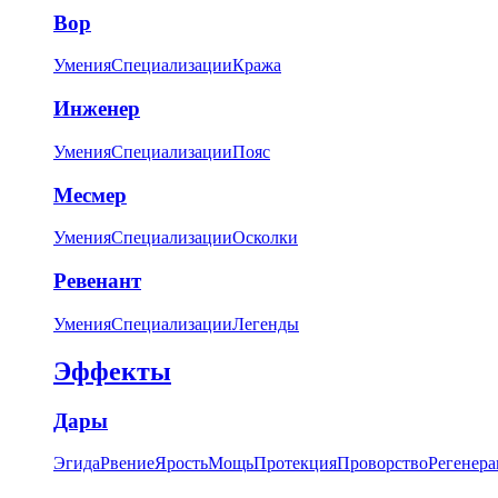
Вор
Умения
Специализации
Кража
Инженер
Умения
Специализации
Пояс
Месмер
Умения
Специализации
Осколки
Ревенант
Умения
Специализации
Легенды
Эффекты
Дары
Эгида
Рвение
Ярость
Мощь
Протекция
Проворство
Регенера