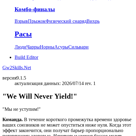
Комбо-финалы
Взрыв
Прыжок
Физический снаряд
Вихрь
Расы
Люди
Чарры
Норны
Асуры
Сильвари
Build Editor
Gw2Skills.Net
версия
9.1.5
актуализация данных: 2026/07/14 rev. 1
"We Will Never Yield!"
"Мы не уступим!"
Команда.
В течение короткого промежутка времени здоровье
ваших союзников не может опуститься ниже нуля. Когда этот
эффект закончится, они получат барьер пропорционально
потерянному здоровью.
Некоторые умения боссов могут