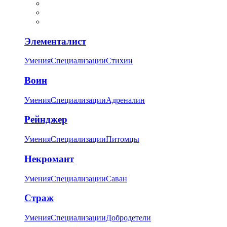
Элементалист
Умения
Специализации
Стихии
Воин
Умения
Специализации
Адреналин
Рейнджер
Умения
Специализации
Питомцы
Некромант
Умения
Специализации
Саван
Страж
Умения
Специализации
Добродетели