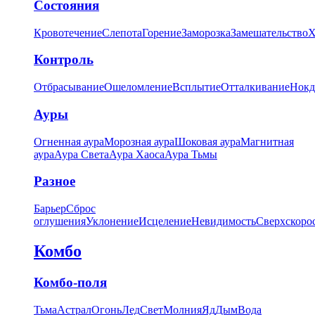
Состояния
Кровотечение
Слепота
Горение
Заморозка
Замешательство
Х
Контроль
Отбрасывание
Ошеломление
Всплытие
Отталкивание
Нокд
Ауры
Огненная аура
Морозная аура
Шоковая аура
Магнитная
аура
Аура Света
Аура Хаоса
Аура Тьмы
Разное
Барьер
Сброс
оглушения
Уклонение
Исцеление
Невидимость
Сверхскоро
Комбо
Комбо-поля
Тьма
Астрал
Огонь
Лед
Свет
Молния
Яд
Дым
Вода