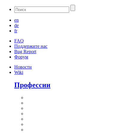
en
de
fr
FAQ
Поддержите нас
Bug Report
Форум
Новости
Wiki
Профессии