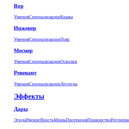
Вор
Умения
Специализации
Кража
Инженер
Умения
Специализации
Пояс
Месмер
Умения
Специализации
Осколки
Ревенант
Умения
Специализации
Легенды
Эффекты
Дары
Эгида
Рвение
Ярость
Мощь
Протекция
Проворство
Регенера