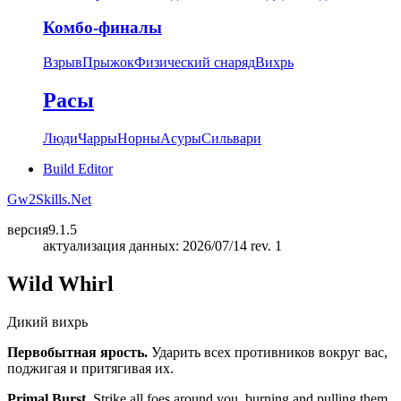
Комбо-финалы
Взрыв
Прыжок
Физический снаряд
Вихрь
Расы
Люди
Чарры
Норны
Асуры
Сильвари
Build Editor
Gw2Skills.Net
версия
9.1.5
актуализация данных: 2026/07/14 rev. 1
Wild Whirl
Дикий вихрь
Первобытная ярость.
Ударить всех противников вокруг вас,
поджигая и притягивая их.
Primal Burst.
Strike all foes around you, burning and pulling them