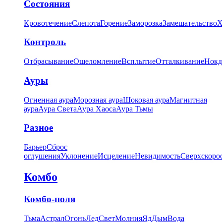
Состояния
Кровотечение
Слепота
Горение
Заморозка
Замешательство
Х
Контроль
Отбрасывание
Ошеломление
Всплытие
Отталкивание
Нокд
Ауры
Огненная аура
Морозная аура
Шоковая аура
Магнитная
аура
Аура Света
Аура Хаоса
Аура Тьмы
Разное
Барьер
Сброс
оглушения
Уклонение
Исцеление
Невидимость
Сверхскоро
Комбо
Комбо-поля
Тьма
Астрал
Огонь
Лед
Свет
Молния
Яд
Дым
Вода