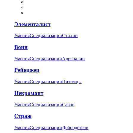
Элементалист
Умения
Специализации
Стихии
Воин
Умения
Специализации
Адреналин
Рейнджер
Умения
Специализации
Питомцы
Некромант
Умения
Специализации
Саван
Страж
Умения
Специализации
Добродетели