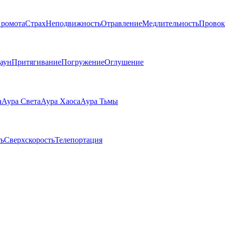
ромота
Страх
Неподвижность
Отравление
Медлительность
Провок
аун
Притягивание
Погружение
Оглушение
а
Аура Света
Аура Хаоса
Аура Тьмы
ь
Сверхскорость
Телепортация