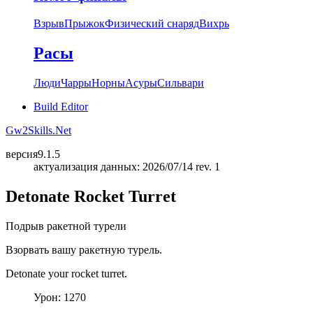
Взрыв
Прыжок
Физический снаряд
Вихрь
Расы
Люди
Чарры
Норны
Асуры
Сильвари
Build Editor
Gw2Skills.Net
версия
9.1.5
актуализация данных: 2026/07/14 rev. 1
Detonate Rocket Turret
Подрыв ракетной турели
Взорвать вашу ракетную турель.
Detonate your rocket turret.
Урон: 1270