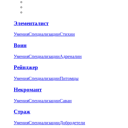
Элементалист
Умения
Специализации
Стихии
Воин
Умения
Специализации
Адреналин
Рейнджер
Умения
Специализации
Питомцы
Некромант
Умения
Специализации
Саван
Страж
Умения
Специализации
Добродетели