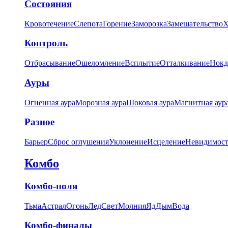
Состояния
Кровотечение
Слепота
Горение
Заморозка
Замешательство
Х
Контроль
Отбрасывание
Ошеломление
Всплытие
Отталкивание
Нокд
Ауры
Огненная аура
Морозная аура
Шоковая аура
Магнитная аур
Разное
Барьер
Сброс оглушения
Уклонение
Исцеление
Невидимост
Комбо
Комбо-поля
Тьма
Астрал
Огонь
Лед
Свет
Молния
Яд
Дым
Вода
Комбо-финалы