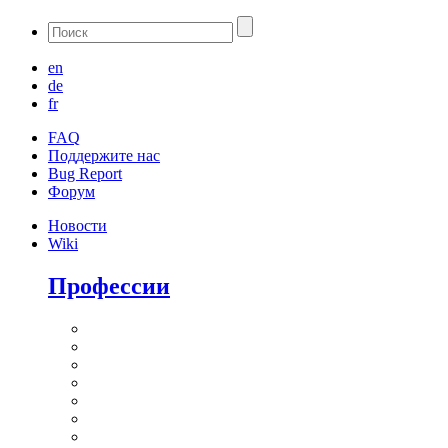
en
de
fr
FAQ
Поддержите нас
Bug Report
Форум
Новости
Wiki
Профессии