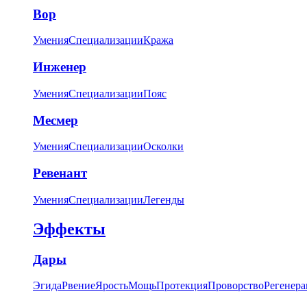
Вор
Умения
Специализации
Кража
Инженер
Умения
Специализации
Пояс
Месмер
Умения
Специализации
Осколки
Ревенант
Умения
Специализации
Легенды
Эффекты
Дары
Эгида
Рвение
Ярость
Мощь
Протекция
Проворство
Регенера