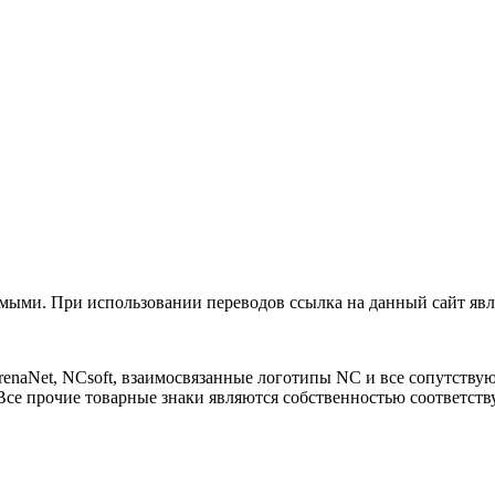
ыми. При использовании переводов ссылка на данный сайт явля
 ArenaNet, NCsoft, взаимосвязанные логотипы NC и все сопутст
Все прочие товарные знаки являются собственностью соответст