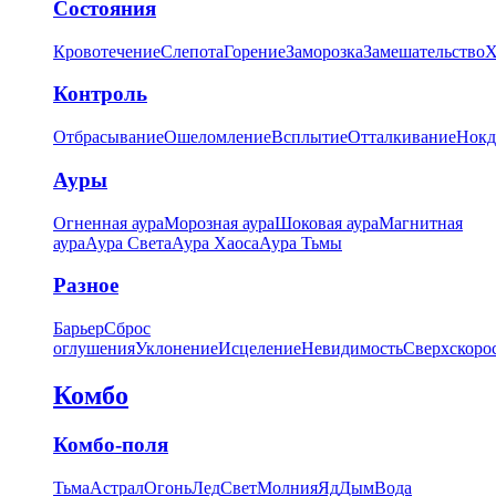
Состояния
Кровотечение
Слепота
Горение
Заморозка
Замешательство
Х
Контроль
Отбрасывание
Ошеломление
Всплытие
Отталкивание
Нокд
Ауры
Огненная аура
Морозная аура
Шоковая аура
Магнитная
аура
Аура Света
Аура Хаоса
Аура Тьмы
Разное
Барьер
Сброс
оглушения
Уклонение
Исцеление
Невидимость
Сверхскоро
Комбо
Комбо-поля
Тьма
Астрал
Огонь
Лед
Свет
Молния
Яд
Дым
Вода