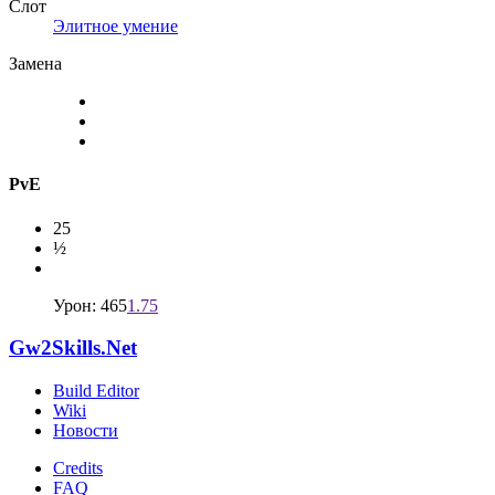
Слот
Элитное умение
Замена
PvE
25
½
Урон: 465
1.75
Gw2Skills.Net
Build Editor
Wiki
Новости
Credits
FAQ