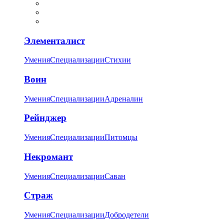
Элементалист
Умения
Специализации
Стихии
Воин
Умения
Специализации
Адреналин
Рейнджер
Умения
Специализации
Питомцы
Некромант
Умения
Специализации
Саван
Страж
Умения
Специализации
Добродетели