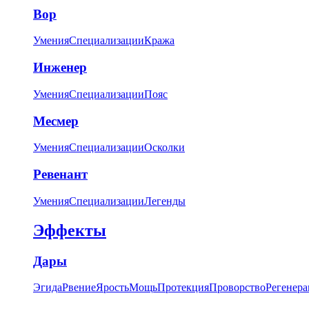
Вор
Умения
Специализации
Кража
Инженер
Умения
Специализации
Пояс
Месмер
Умения
Специализации
Осколки
Ревенант
Умения
Специализации
Легенды
Эффекты
Дары
Эгида
Рвение
Ярость
Мощь
Протекция
Проворство
Регенера