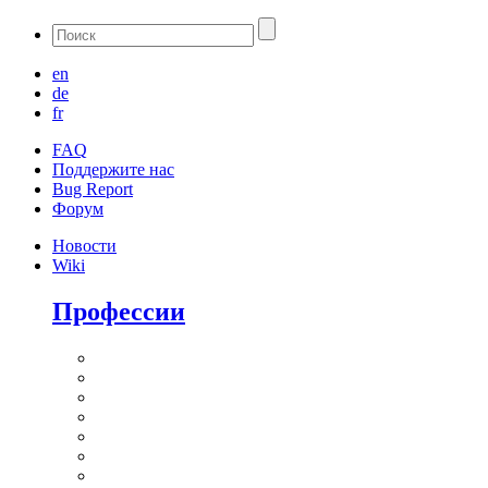
en
de
fr
FAQ
Поддержите нас
Bug Report
Форум
Новости
Wiki
Профессии